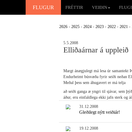
FLUGUR
FRÉTTIR
VEIÐIN
FLUG
2026
-
2025
-
2024
-
2023
-
2022
-
2021
-
5.5.2008
Elliðaárnar á uppleið
Margt ánægjulegt má lesa úr samantekt Þó
Endurheimt búsvæða fyrir seiði neðan Elli
Meðal þess sem áhugavert er má telja
að seiði ganga æ yngri til sjávar, sem þ
áður, eru einfaldlega ekki jafn sterk og
31.12.2008
Gleðilegt nýtt veiðiár!
19.12.2008