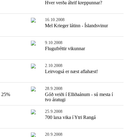
Hver verða áhrif kreppunnar?
16.10.2008
Mel Krieger látinn - Íslandsvinur
9.10.2008
Flugufréttir vikunnar
2.10.2008
Leirvogsá er næst aflahæst!
28.9.2008
n 25%
Góð veiði í Elliðaánum - sú mesta í
tvo áratugi
25.9.2008
700 laxa vika í Ytri Rangá
20.9.2008