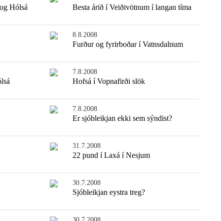
 og Hólsá
Besta árið í Veiðivötnum í langan tíma
8.8.2008
Furður og fyrirboðar í Vatnsdalnum
7.8.2008
ólsá
Hofsá í Vopnafirði slök
7.8.2008
Er sjóbleikjan ekki sem sýndist?
31.7.2008
22 pund í Laxá í Nesjum
30.7.2008
Sjóbleikjan eystra treg?
30.7.2008