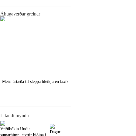
Áhugaverðar greinar
Meiri ástæða til sleppa bleikju en laxi?
Örstutt vorveiðiráð
Lifandi myndir
Veiðibókin Undir
Dagur
sumarhimni styttir biðina í