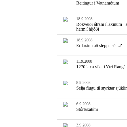
Reitingur í Vatnamótum
18.9.2008
Rokveiði áfram í laxinum - a
harm í hljóði
18.9.2008
Er laxinn að sleppa sér...?
11.9.2008
1270 laxa vika í Ytri Rangá
8.9.2008
Selja flugu til styrktar sjúkli
6.9.2008
Stórlaxatími
3.9.2008