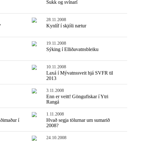
Sukk og svínarí
28.11.2008
?
Kynlíf í skjóli nætur
19.11.2008
Sýking í Elliðavatnsbleiku
10.11.2008
Laxá í Mývatnssveit hjá SVFR til
2013
Einfaldasta fiskisúpan
3.11.2008
Enn er veitt! Göngufiskar í Ytri
Rangá
1.11.2008
iðimaður í
Hvað segja tölurnar um sumarið
2008?
24.10.2008