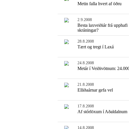
Metin falla hvert af öðru
2.9.2008
Besta laxveiðiár frá upphafi
skráningar?
28.8.2008
Tært og tregt í Laxá
24.8.2008
Metár í Veiðivötnum: 24.000
21.8.2008
Elliðaárnar gefa vel
17.8.2008
Af stórlöxum í Aðaldalnum
14.8.2008