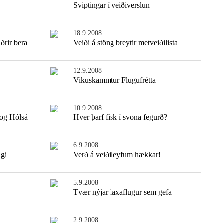
Sviptingar í veiðiverslun
18.9.2008
ðrir bera
Veiði á stöng breytir metveiðilista
12.9.2008
Vikuskammtur Flugufrétta
10.9.2008
 og Hólsá
Hver þarf fisk í svona fegurð?
6.9.2008
ngi
Verð á veiðileyfum hækkar!
5.9.2008
Tvær nýjar laxaflugur sem gefa
2.9.2008