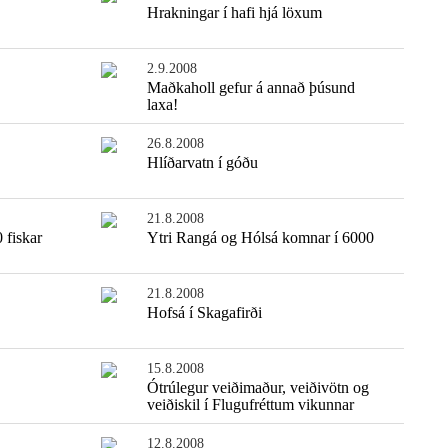
Hrakningar í hafi hjá löxum
2.9.2008
Maðkaholl gefur á annað þúsund
laxa!
26.8.2008
Hlíðarvatn í góðu
21.8.2008
 fiskar
Ytri Rangá og Hólsá komnar í 6000
21.8.2008
Hofsá í Skagafirði
15.8.2008
Ótrúlegur veiðimaður, veiðivötn og
veiðiskil í Flugufréttum vikunnar
12.8.2008