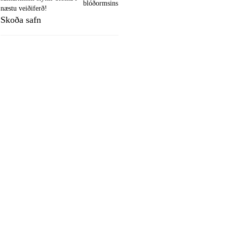
blóðormsins
næstu veiðiferð!
Skoða safn