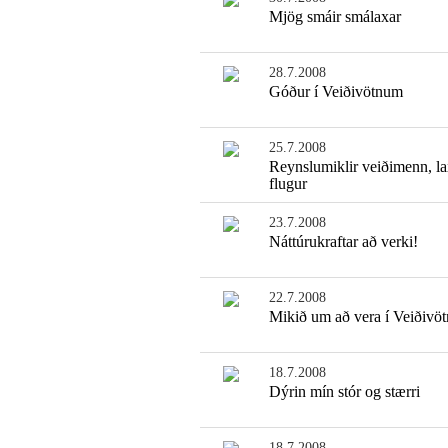
Mjög smáir smálaxar
28.7.2008
Góður í Veiðivötnum
25.7.2008
Reynslumiklir veiðimenn, la
flugur
23.7.2008
Náttúrukraftar að verki!
22.7.2008
Mikið um að vera í Veiðivö
18.7.2008
Dýrin mín stór og stærri
18.7.2008