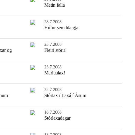
Metin falla
28.7.2008
Húfur sem hlægja
23.7.2008
xar og
Fleiri stórir!
23.7.2008
Maríualax!
22.7.2008
tnum
Stórlax í Laxá í Ásum
18.7.2008
Stórlaxadagar
18.7.2008