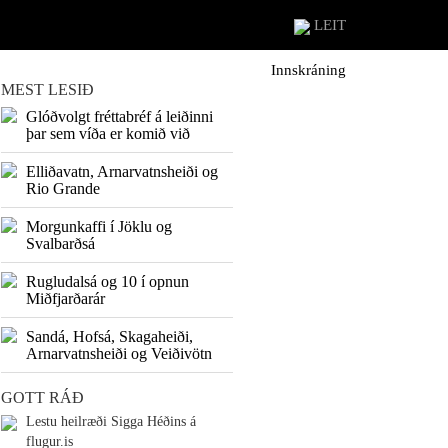
LEIT
Innskráning
MEST LESIÐ
Glóðvolgt fréttabréf á leiðinni
þar sem víða er komið við
Elliðavatn, Arnarvatnsheiði og
Rio Grande
Morgunkaffi í Jöklu og
Svalbarðsá
Rugludalsá og 10 í opnun
Miðfjarðarár
Sandá, Hofsá, Skagaheiði,
Arnarvatnsheiði og Veiðivötn
GOTT RÁÐ
Lestu heilræði Sigga Héðins á
flugur.is