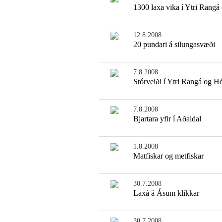
1300 laxa vika í Ytri Rangá
12.8.2008
20 pundari á silungasvæði
7.8.2008
Stórveiði í Ytri Rangá og H
7.8.2008
Bjartara yfir í Aðaldal
1.8.2008
Matfiskar og metfiskar
30.7.2008
Laxá á Ásum klikkar
30.7.2008