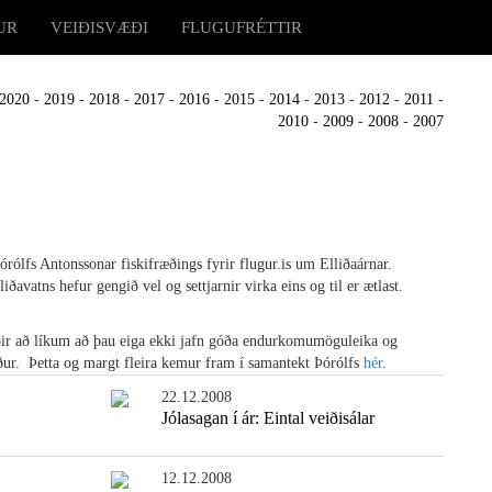
UR
VEIÐISVÆÐI
FLUGUFRÉTTIR
2020
-
2019
-
2018
-
2017
-
2016
-
2015
-
2014
-
2013
-
2012
-
2011
-
2010
-
2009
-
2008
-
2007
rólfs Antonssonar fiskifræðings fyrir flugur.is um Elliðaárnar.
ðavatns hefur gengið vel og settjarnir virka eins og til er ætlast.
ýðir að líkum að þau eiga ekki jafn góða endurkomumöguleika og
 áður. Þetta og margt fleira kemur fram í samantekt Þórólfs
hér
.
22.12.2008
Jólasagan í ár: Eintal veiðisálar
12.12.2008