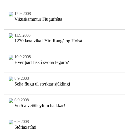
12.9.2008
Vikuskammtur Flugufrétta
11.9.2008
1270 laxa vika í Ytri Rangá og Hólsá
10.9.2008
Hver þarf fisk í svona fegurð?
8.9.2008
Selja flugu til styrktar sjúklingi
6.9.2008
Verð á veiðileyfum hækkar!
6.9.2008
Stórlaxatími