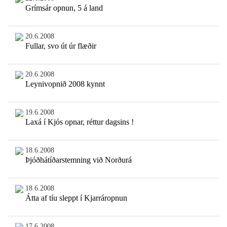
Grímsár opnun, 5 á land
20.6.2008
Fullar, svo út úr flæðir
20.6.2008
Leynivopnið 2008 kynnt
19.6.2008
Laxá í Kjós opnar, réttur dagsins !
18.6.2008
Þjóðhátíðarstemning við Norðurá
18.6.2008
Átta af tíu sleppt í Kjarráropnun
17.6.2008