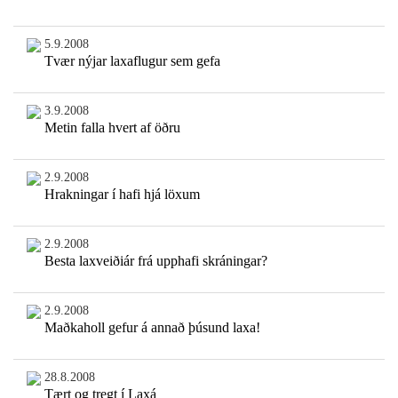
5.9.2008
Tvær nýjar laxaflugur sem gefa
3.9.2008
Metin falla hvert af öðru
2.9.2008
Hrakningar í hafi hjá löxum
2.9.2008
Besta laxveiðiár frá upphafi skráningar?
2.9.2008
Maðkaholl gefur á annað þúsund laxa!
28.8.2008
Tært og tregt í Laxá