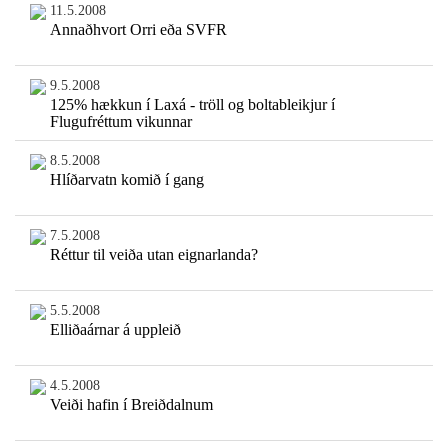
11.5.2008
Annaðhvort Orri eða SVFR
9.5.2008
125% hækkun í Laxá - tröll og boltableikjur í
Flugufréttum vikunnar
8.5.2008
Hlíðarvatn komið í gang
7.5.2008
Réttur til veiða utan eignarlanda?
5.5.2008
Elliðaárnar á uppleið
4.5.2008
Veiði hafin í Breiðdalnum