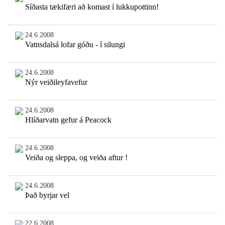
Síðasta tækifæri að komast í lukkupottinn!
24.6.2008
Vatnsdalsá lofar góðu - í silungi
24.6.2008
Nýr veiðileyfavefur
24.6.2008
Hlíðarvatn gefur á Peacock
24.6.2008
Veiða og sleppa, og veiða aftur !
24.6.2008
Það byrjar vel
22.6.2008