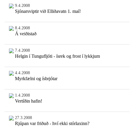
9.4.2008
Sjónarsviptir við Elliðavatn 1. maí!
8.4.2008
Á veiðistað
7.4.2008
Helgin í Tungufljóti - ísrek og frost í lykkjum
4.4.2008
Myrkfælni og ísbrjótar
1.4.2008
Vertíðin hafin!
27.3.2008
Rjúpan var friðuð - hví ekki stórlaxinn?