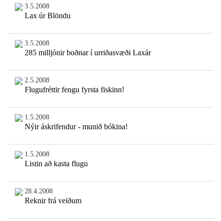
3.5.2008
Lax úr Blöndu
3.5.2008
285 milljónir boðnar í urriðasvæði Laxár
2.5.2008
Flugufréttir fengu fyrsta fiskinn!
1.5.2008
Nýir áskrifendur - munið bókina!
1.5.2008
Listin að kasta flugu
28.4.2008
Reknir frá veiðum