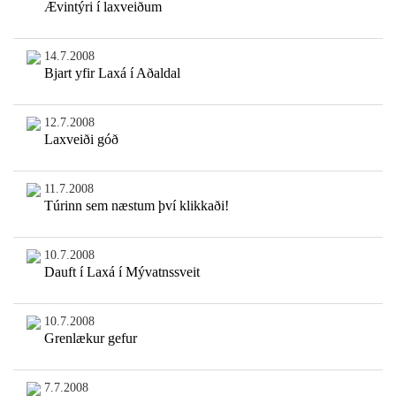
Ævintýri í laxveiðum
14.7.2008
Bjart yfir Laxá í Aðaldal
12.7.2008
Laxveiði góð
11.7.2008
Túrinn sem næstum því klikkaði!
10.7.2008
Dauft í Laxá í Mývatnssveit
10.7.2008
Grenlækur gefur
7.7.2008