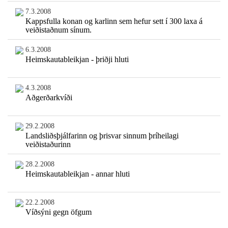
7.3.2008
Kappsfulla konan og karlinn sem hefur sett í 300 laxa á
veiðistaðnum sínum.
6.3.2008
Heimskautableikjan - þriðji hluti
4.3.2008
Aðgerðarkvíði
29.2.2008
Landsliðsþjálfarinn og þrisvar sinnum þríheilagi
veiðistaðurinn
28.2.2008
Heimskautableikjan - annar hluti
22.2.2008
Víðsýni gegn öfgum