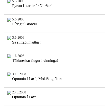
5.6.2008
Fyrstu laxarnir úr Norðurá.
5.6.2008
Líflegt í Blöndu
3.6.2008
Sá silfraði mættur !
1.6.2008
Tékkneskar flugur í vinninga!
30.5.2008
Opnunin í Laxá, Mokið og fleira
28.5.2008
Opnunin í Laxá