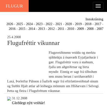
FLUGUR
Innskráning
2026
-
2025
-
2024
-
2023
-
2022
-
2021
-
2020
-
2019
-
2018
-
2017
-
2016
-
2015
-
2014
-
2013
-
2012
-
2011
-
2010
-
2009
-
2008
-
2007
25.4.2008
Flugufréttir vikunnar
Fluguveiðimenn veiddu og merktu
sjóbleikju á ósasvæði Eyjafjarðarár í
gær. Flugufréttir voru á staðnum,
fjalla um aðgerðirnar og birta
myndir. Einnig er sagt frá tilboðum
sem munu berast í urriðasvæðið í
Laxá, Þorleifur Pálsson á Ísafirði segir frá eftirlætisveiðistað sínum
og Stebbi Hjalt ætlar að leiðsegja mönnum um Hlíðarvatn í Selvogi.
Þetta og fleira í Flugufréttum vikunnar.
31.12.2008
Gleðilegt nýtt veiðiár!