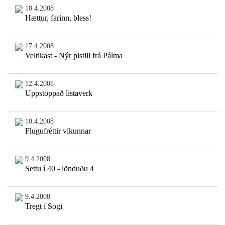
18.4.2008
Hættur, farinn, bless!
17.4.2008
Veltikast - Nýr pistill frá Pálma
12.4.2008
Uppstoppað listaverk
10.4.2008
Flugufréttir vikunnar
9.4.2008
Settu í 40 - lönduðu 4
9.4.2008
Tregt í Sogi