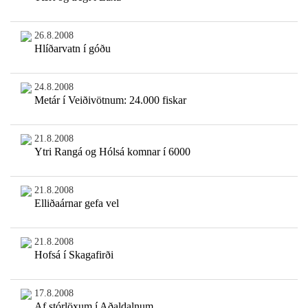
26.8.2008
Hlíðarvatn í góðu
24.8.2008
Metár í Veiðivötnum: 24.000 fiskar
21.8.2008
Ytri Rangá og Hólsá komnar í 6000
21.8.2008
Elliðaárnar gefa vel
21.8.2008
Hofsá í Skagafirði
17.8.2008
Af stórlöxum í Aðaldalnum