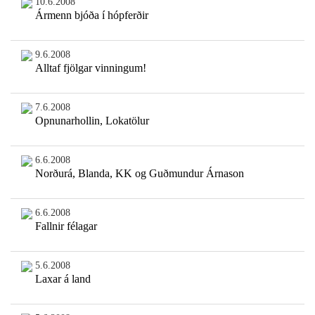
10.6.2008
Ármenn bjóða í hópferðir
9.6.2008
Alltaf fjölgar vinningum!
7.6.2008
Opnunarhollin, Lokatölur
6.6.2008
Norðurá, Blanda, KK og Guðmundur Árnason
6.6.2008
Fallnir félagar
5.6.2008
Laxar á land