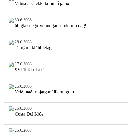
Vatnsdalsá ekki komin í gang
30.6.2008
60 glæsilegir vinningar sendir út í dag!
28.6.2008
Til nýrra klúbbfélaga
27.6.2008
SVFR fær Laxá
26.6.2008
Veiðimaður bjargar álftarungum
26.6.2008
Costa Del Kjós
25.6.2008