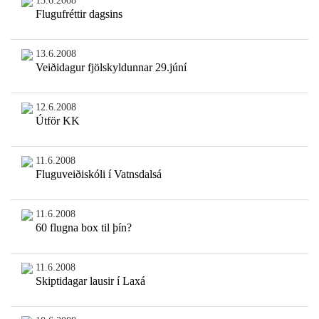
13.6.2008
Flugufréttir dagsins
13.6.2008
Veiðidagur fjölskyldunnar 29.júní
12.6.2008
Útför KK
11.6.2008
Fluguveiðiskóli í Vatnsdalsá
11.6.2008
60 flugna box til þín?
11.6.2008
Skiptidagar lausir í Laxá