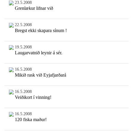
23.5.2008
Grenlækur lifnar við
22.5.2008
Bregst ekki skapara sínum !
19.5.2008
Laugarvatnið leynir á sér.
16.5.2008
Mikið rask við Eyjafjarðará
16.5.2008
Veiðikort í vinning!
16.5.2008
120 fiska maður!