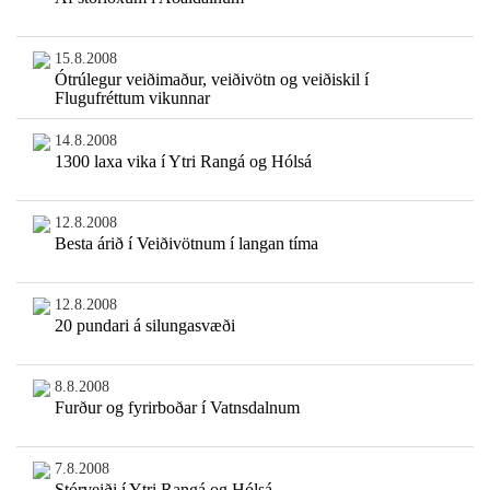
15.8.2008
Ótrúlegur veiðimaður, veiðivötn og veiðiskil í
Flugufréttum vikunnar
14.8.2008
1300 laxa vika í Ytri Rangá og Hólsá
12.8.2008
Besta árið í Veiðivötnum í langan tíma
12.8.2008
20 pundari á silungasvæði
8.8.2008
Furður og fyrirboðar í Vatnsdalnum
7.8.2008
Stórveiði í Ytri Rangá og Hólsá