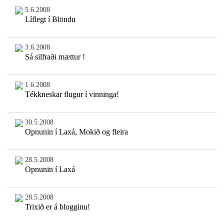
5.6.2008
Líflegt í Blöndu
3.6.2008
Sá silfraði mættur !
1.6.2008
Tékkneskar flugur í vinninga!
30.5.2008
Opnunin í Laxá, Mokið og fleira
28.5.2008
Opnunin í Laxá
28.5.2008
Trixið er á blogginu!