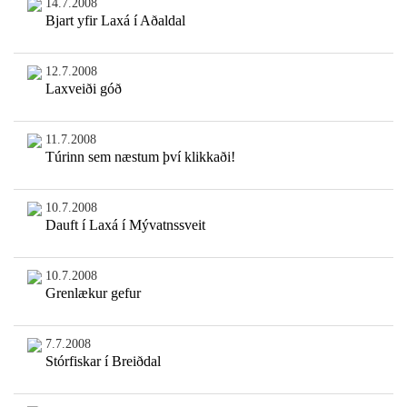
14.7.2008
Bjart yfir Laxá í Aðaldal
12.7.2008
Laxveiði góð
11.7.2008
Túrinn sem næstum því klikkaði!
10.7.2008
Dauft í Laxá í Mývatnssveit
10.7.2008
Grenlækur gefur
7.7.2008
Stórfiskar í Breiðdal