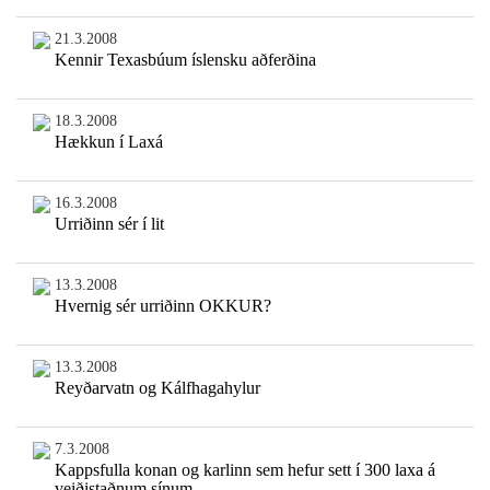
21.3.2008
Kennir Texasbúum íslensku aðferðina
18.3.2008
Hækkun í Laxá
16.3.2008
Urriðinn sér í lit
13.3.2008
Hvernig sér urriðinn OKKUR?
13.3.2008
Reyðarvatn og Kálfhagahylur
7.3.2008
Kappsfulla konan og karlinn sem hefur sett í 300 laxa á
veiðistaðnum sínum.