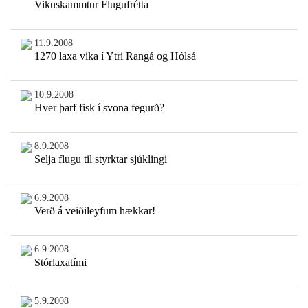
Vikuskammtur Flugufrétta
11.9.2008
1270 laxa vika í Ytri Rangá og Hólsá
10.9.2008
Hver þarf fisk í svona fegurð?
8.9.2008
Selja flugu til styrktar sjúklingi
6.9.2008
Verð á veiðileyfum hækkar!
6.9.2008
Stórlaxatími
5.9.2008