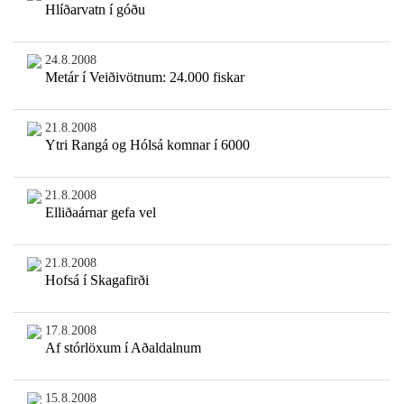
Hlíðarvatn í góðu
24.8.2008
Metár í Veiðivötnum: 24.000 fiskar
21.8.2008
Ytri Rangá og Hólsá komnar í 6000
21.8.2008
Elliðaárnar gefa vel
21.8.2008
Hofsá í Skagafirði
17.8.2008
Af stórlöxum í Aðaldalnum
15.8.2008