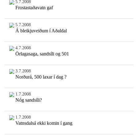
5.7.2008
Frostastaðavatn gaf
5.7.2008
Á bleikjuveiðum í Aðaldal
4.7.2008
Örlagasaga, sandsíli og 501
3.7.2008
Norðurá, 500 laxar í dag ?
1.7.2008
Nóg sandsíli?
1.7.2008
Vatnsdalsá ekki komin í gang