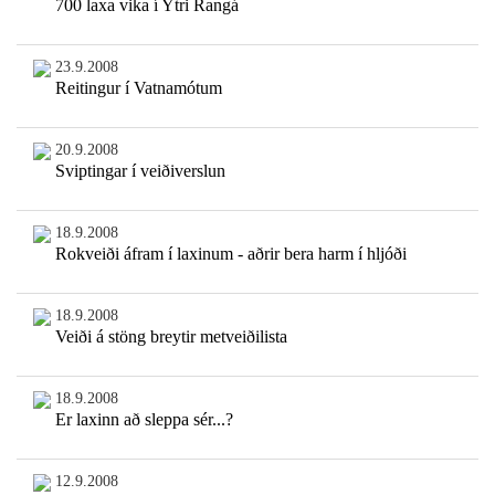
700 laxa vika í Ytri Rangá
23.9.2008
Reitingur í Vatnamótum
20.9.2008
Sviptingar í veiðiverslun
18.9.2008
Rokveiði áfram í laxinum - aðrir bera harm í hljóði
18.9.2008
Veiði á stöng breytir metveiðilista
18.9.2008
Er laxinn að sleppa sér...?
12.9.2008