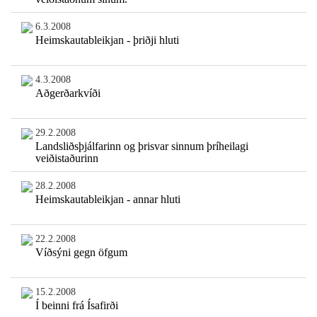
6.3.2008
Heimskautableikjan - þriðji hluti
4.3.2008
Aðgerðarkvíði
29.2.2008
Landsliðsþjálfarinn og þrisvar sinnum þríheilagi
veiðistaðurinn
28.2.2008
Heimskautableikjan - annar hluti
22.2.2008
Víðsýni gegn öfgum
15.2.2008
Í beinni frá Ísafirði