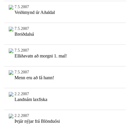
7.5.2007
Veiðimynd úr Aðaldal
7.5.2007
Breiðdalsá
7.5.2007
Elliðavatn að morgni 1. maí!
7.5.2007
Menn eru að fá hann!
2.2.2007
Landnám laxfiska
2.2.2007
Þrjár nýjar frá Blönduósi