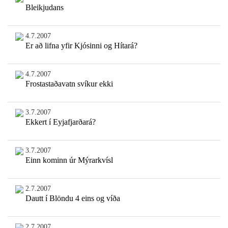
Bleikjudans
4.7.2007
Er að lifna yfir Kjósinni og Hítará?
4.7.2007
Frostastaðavatn svíkur ekki
3.7.2007
Ekkert í Eyjafjarðará?
3.7.2007
Einn kominn úr Mýrarkvísl
2.7.2007
Dautt í Blöndu 4 eins og víða
2.7.2007