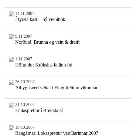
14.11.2007
Í fyrsta kasti - ný veiðibók
9.11.2007
Norðurá, Brunná og veitt & dreift
1.11.2007
Höfundur Króksins fallinn frá
26.10.2007
Athyglisvert viðtal í Flugufréttum vikunnar
21.10.2007
Endasprettur í Breiðdalsá
19.10.2007
Rangárnar: Lokasprettur vertíðarinnar 2007