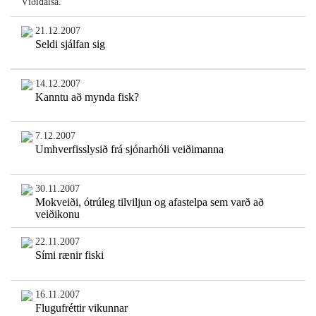
Víðidalsá.
21.12.2007
Seldi sjálfan sig
14.12.2007
Kanntu að mynda fisk?
7.12.2007
Umhverfisslysið frá sjónarhóli veiðimanna
30.11.2007
Mokveiði, ótrúleg tilviljun og afastelpa sem varð að
veiðikonu
22.11.2007
Sími rænir fiski
16.11.2007
Flugufréttir vikunnar