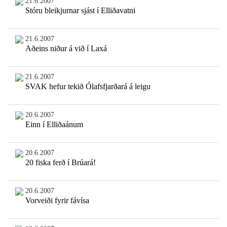
21.6.2007
Stóru bleikjurnar sjást í Elliðavatni
21.6.2007
Aðeins niður á við í Laxá
21.6.2007
SVAK hefur tekið Ólafsfjarðará á leigu
20.6.2007
Einn í Elliðaánum
20.6.2007
20 fiska ferð í Brúará!
20.6.2007
Vorveiði fyrir fávísa