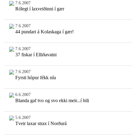
7.6.2007
Rólegt í laxveiðinni í gær
7.6.2007
44 pundari á Kolaskaga í gær!
7.6.2007
37 fiskar í Elliðavatni
7.6.2007
Fyrsti hópur fékk níu
6.6.2007
Blanda gaf tvo og svo ekki meir...í bili
5.6.2007
Tveir laxar strax í Norðurá