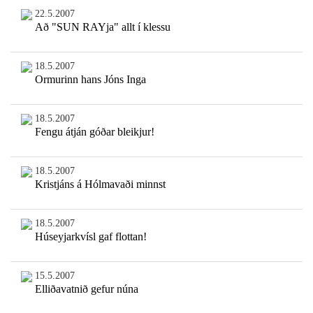
22.5.2007
Að "SUN RAYja" allt í klessu
18.5.2007
Ormurinn hans Jóns Inga
18.5.2007
Fengu átján góðar bleikjur!
18.5.2007
Kristjáns á Hólmavaði minnst
18.5.2007
Húseyjarkvísl gaf flottan!
15.5.2007
Elliðavatnið gefur núna