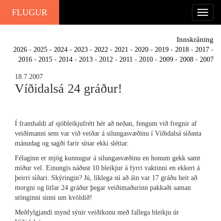
FLUGUR
Innskráning
2026
-
2025
-
2024
-
2023
-
2022
-
2021
-
2020
-
2019
-
2018
-
2017
-
2016
-
2015
-
2014
-
2013
-
2012
-
2011
-
2010
-
2009
-
2008
-
2007
18.7.2007
Víðidalsá 24 gráður!
Í framhaldi af sjóbleikjufrétt hér að neðan, fengum við fregnir af
veiðimanni sem var við veiðar á silungasvæðinu í Víðidalsá síðasta
mánudag og sagði farir sínar ekki sléttar.
Félaginn er mjög kunnugur á silungasvæðinu en honum gekk samt
miður vel. Einungis náðust 10 bleikjur á fyrri vaktinni en ekkert á
þeirri síðari. Skýringin? Jú, líklega sú að áin var 17 gráðu heit að
morgni og litlar 24 gráður þegar veiðimaðurinn pakkaði saman
stönginni sinni um kvöldið!
Meðfylgjandi mynd sýnir veiðikonu með fallega bleikju úr