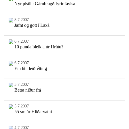
Nýr pistill: Gárubragð fyrir fávísa
8.7.2007
Jafnt og gott í Laxá
6.7.2007
10 punda bleikja úr Hrútu?
6.7.2007
Ein lítil leiðrétting
5.7.2007
Betra niður frá
5.7.2007
55 sm úr Hlíðarvatni
4.7.2007