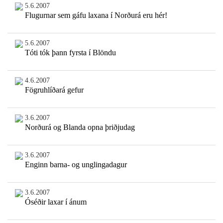
5.6.2007
Flugurnar sem gáfu laxana í Norðurá eru hér!
5.6.2007
Tóti tók þann fyrsta í Blöndu
4.6.2007
Fögruhlíðará gefur
3.6.2007
Norðurá og Blanda opna þriðjudag
3.6.2007
Enginn barna- og unglingadagur
3.6.2007
Óséðir laxar í ánum