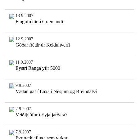
13.9.2007
Flugufréttir á Grænlandi
12.9.2007
Góðar fréttir úr Kelduhverfi
11.9.2007
Eystri Rangá yfir 5000
9.9.2007
Vætan gaf í Laxá í Nesjum og Breiðdalsá
7.9.2007
Veiðiþjófur í Eyjafjarðará?
7.9.2007
Fyrirtækjafluga sem virkar