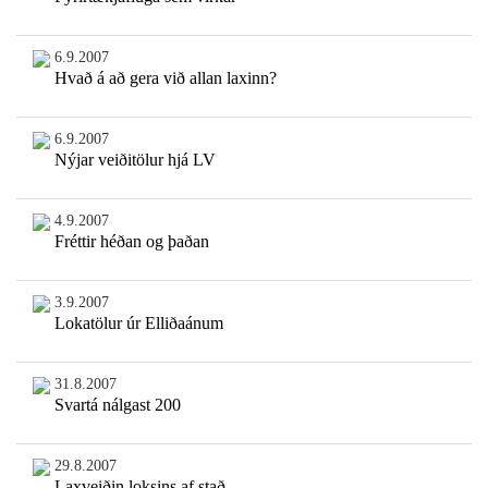
6.9.2007
Hvað á að gera við allan laxinn?
6.9.2007
Nýjar veiðitölur hjá LV
4.9.2007
Fréttir héðan og þaðan
3.9.2007
Lokatölur úr Elliðaánum
31.8.2007
Svartá nálgast 200
29.8.2007
Laxveiðin loksins af stað