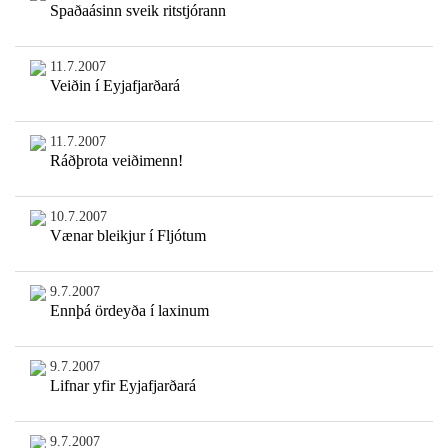
Spaðaásinn sveik ritstjórann
11.7.2007
Veiðin í Eyjafjarðará
11.7.2007
Ráðþrota veiðimenn!
10.7.2007
Vænar bleikjur í Fljótum
9.7.2007
Ennþá ördeyða í laxinum
9.7.2007
Lifnar yfir Eyjafjarðará
9.7.2007