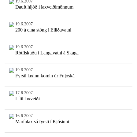
19.6.2007
Dauft hljóð í laxveiðimönnum
19.6.2007
200 á eina stöng í Elliðavatni
19.6.2007
Rótfiskuðu í Langavatni á Skaga
19.6.2007
Fyrsti laxinn komin úr Fnjóská
17.6.2007
Lítil laxveiði
16.6.2007
Maríulax sá fyrsti í Kjósinni