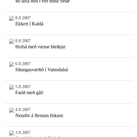
40 laxa holl í efri hluta Selár
8.8.2007
Ekkert í Kaldá
8.8.2007
Hofsá með vænar bleikjur
6.8.2007
Silungasvæðið í Vatnsdalsá
5.8.2007
Farið með gát!
4.8.2007
Netaför á flestum fiskum
3.8.2007