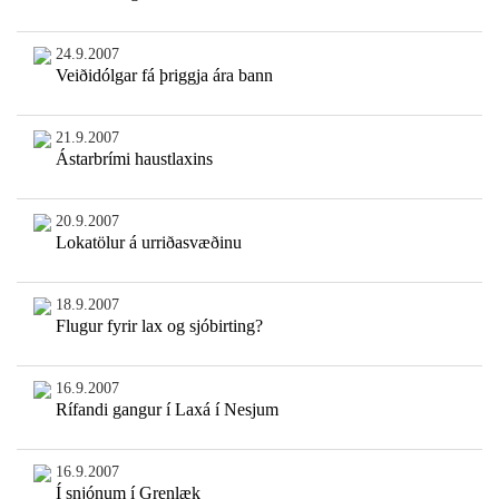
24.9.2007
Veiðidólgar fá þriggja ára bann
21.9.2007
Ástarbrími haustlaxins
20.9.2007
Lokatölur á urriðasvæðinu
18.9.2007
Flugur fyrir lax og sjóbirting?
16.9.2007
Rífandi gangur í Laxá í Nesjum
16.9.2007
Í snjónum í Grenlæk