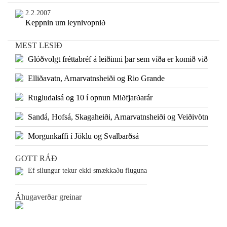
2.2.2007
Keppnin um leynivopnið
MEST LESIÐ
Glóðvolgt fréttabréf á leiðinni þar sem víða er komið við
Elliðavatn, Arnarvatnsheiði og Rio Grande
Rugludalsá og 10 í opnun Miðfjarðarár
Sandá, Hofsá, Skagaheiði, Arnarvatnsheiði og Veiðivötn
Morgunkaffi í Jöklu og Svalbarðsá
GOTT RÁÐ
Ef silungur tekur ekki smækkaðu fluguna
Áhugaverðar greinar