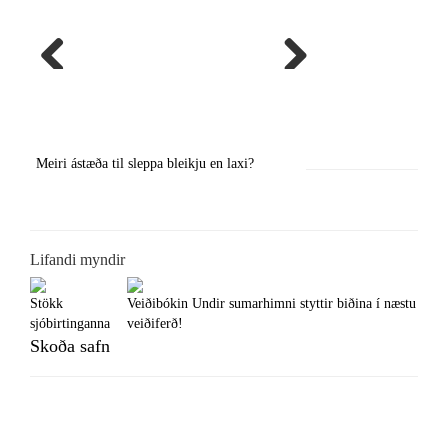
Previous
Next
i?
Örstutt vorveiðiráð
Jökla árið 202
Lifandi myndir
Stökk
Veiðibókin Undir sumarhimni styttir biðina í næstu
sjóbirtinganna
veiðiferð!
Skoða safn