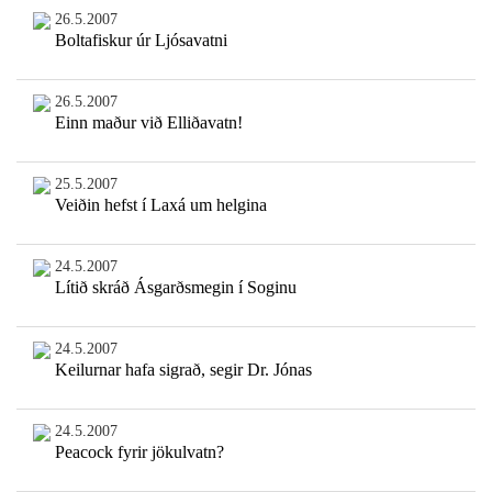
26.5.2007
Boltafiskur úr Ljósavatni
26.5.2007
Einn maður við Elliðavatn!
25.5.2007
Veiðin hefst í Laxá um helgina
24.5.2007
Lítið skráð Ásgarðsmegin í Soginu
24.5.2007
Keilurnar hafa sigrað, segir Dr. Jónas
24.5.2007
Peacock fyrir jökulvatn?