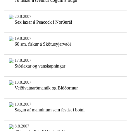
78 fiskar á tveimur dögum á flugu
20.8.2007
Sex laxar á Peacock í Norðurá!
19.8.2007
60 sm. fiskur á Skötueyjarvaði
17.8.2007
Stórlaxar og vanskapningar
13.8.2007
Veiðivatnarómantík og Blóðormur
10.8.2007
Sagan af manninum sem festist í botni
8.8.2007