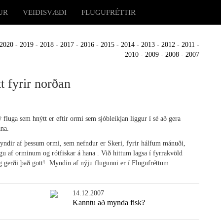
UR
VEIÐISVÆÐI
FLUGUFRÉTTIR
2020
-
2019
-
2018
-
2017
-
2016
-
2015
-
2014
-
2013
-
2012
-
2011
-
2010
-
2009
-
2008
-
2007
t fyrir norðan
 fluga sem hnýtt er eftir ormi sem sjóbleikjan liggur í sé að gera
ana.
dir af þessum ormi, sem nefndur er Skeri, fyrir hálfum mánuði,
ngu af orminum og rótfiskar á hana . Við hittum lagsa í fyrrakvöld
og gerði það gott! Myndin af nýju flugunni er í Flugufréttum
14.12.2007
Kanntu að mynda fisk?