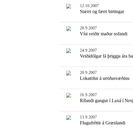
12.10.2007
Stærri og færri birtingar
28.9.2007
Víst veiðir maður sofandi
24.9.2007
Veiðidólgar fá þriggja ára b
20.9.2007
Lokatölur á urriðasvæðinu
16.9.2007
Rífandi gangur í Laxá í Ne
13.9.2007
Flugufréttir á Grænlandi