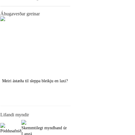
Áhugaverðar greinar
Meiri ástæða til sleppa bleikju en laxi?
Örstutt vorveiðiráð
Lifandi myndir
Skemmtilegt myndband úr
Pöddusafnið
Langá