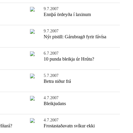
9.7.2007
Ennþá ördeyða í laxinum
9.7.2007
Nýr pistill: Gárubragð fyrir fávísa
6.7.2007
10 punda bleikja úr Hrútu?
5.7.2007
Betra niður frá
4.7.2007
Bleikjudans
4.7.2007
Hítará?
Frostastaðavatn svíkur ekki