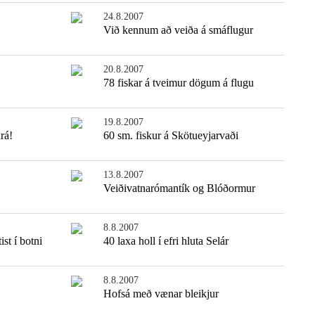
24.8.2007
Við kennum að veiða á smáflugur
20.8.2007
78 fiskar á tveimur dögum á flugu
19.8.2007
rá!
60 sm. fiskur á Skötueyjarvaði
13.8.2007
Veiðivatnarómantík og Blóðormur
8.8.2007
st í botni
40 laxa holl í efri hluta Selár
8.8.2007
Hofsá með vænar bleikjur