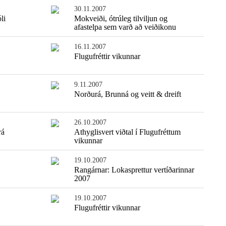
30.11.2007
li
Mokveiði, ótrúleg tilviljun og
afastelpa sem varð að veiðikonu
16.11.2007
Flugufréttir vikunnar
9.11.2007
Norðurá, Brunná og veitt & dreift
26.10.2007
rá
Athyglisvert viðtal í Flugufréttum
Einfaldasta fiskisúpan
vikunnar
19.10.2007
Rangárnar: Lokasprettur vertíðarinnar
2007
19.10.2007
Flugufréttir vikunnar