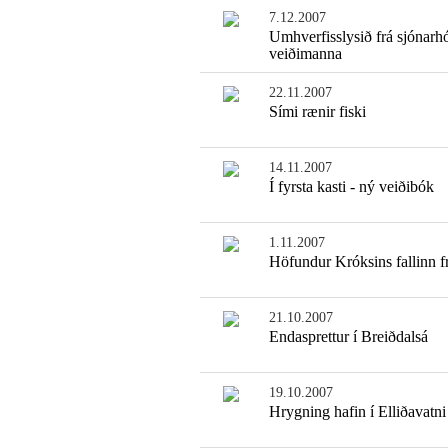
7.12.2007
Umhverfisslysið frá sjónarhó
veiðimanna
22.11.2007
Sími rænir fiski
14.11.2007
Í fyrsta kasti - ný veiðibók
1.11.2007
Höfundur Króksins fallinn f
21.10.2007
Endasprettur í Breiðdalsá
19.10.2007
Hrygning hafin í Elliðavatni