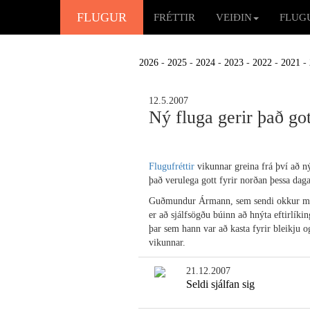
FLUGUR
FRÉTTIR
VEIÐIN
FLUG
2026
-
2025
-
2024
-
2023
-
2022
-
2021
-
12.5.2007
Ný fluga gerir það got
Flugufréttir
vikunnar greina frá því að ný
það verulega gott fyrir norðan þessa dag
Guðmundur Ármann, sem sendi okkur myn
er að sjálfsögðu búinn að hnýta eftirlíki
þar sem hann var að kasta fyrir bleikju 
vikunnar.
21.12.2007
Seldi sjálfan sig