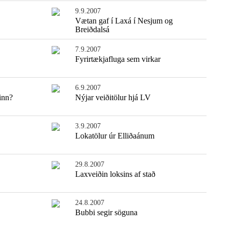
9.9.2007
Vætan gaf í Laxá í Nesjum og
Breiðdalsá
7.9.2007
Fyrirtækjafluga sem virkar
6.9.2007
inn?
Nýjar veiðitölur hjá LV
3.9.2007
Lokatölur úr Elliðaánum
29.8.2007
Laxveiðin loksins af stað
24.8.2007
Bubbi segir söguna