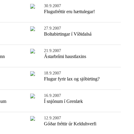
30.9.2007
Flugufréttir eru hættulegar!
27.9.2007
Boltabirtingar í Víðidalsá
21.9.2007
ann
Ástarbrími haustlaxins
18.9.2007
Flugur fyrir lax og sjóbirting?
16.9.2007
sjum
Í snjónum í Grenlæk
12.9.2007
Góðar fréttir úr Kelduhverfi