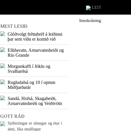
LEIT
Innskráning
MEST LESIÐ
Glóðvolgt fréttabréf á leiðinni
þar sem víða er komið við
Elliðavatn, Arnarvatnsheiði og
Rio Grande
Morgunkaffi í Jöklu og
Svalbarðsá
Rugludalsá og 10 í opnun
Miðfjarðarár
Sandá, Hofsá, Skagaheiði,
Arnarvatnsheiði og Veiðivötn
GOTT RÁÐ
Sjóbirtingur er silungur og étur í
ánni, líka smáflugur