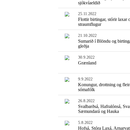
sjókvíaeldið
25.11.2022
Flottir birtingar, stórir laxar 
straumflugur
21.10.2022
Sumarið í Blöndu og birting
gleðja
30.9.2022
Grænland
9.9.2022
Konungur, drottning og fleir
sómafólk
26.8.2022
Svalbarðsá, Hafralónsá, Svar
Sæmundará og Hauka
5.8.2022
Hofsá, Stóra Laxá, Arnarvat