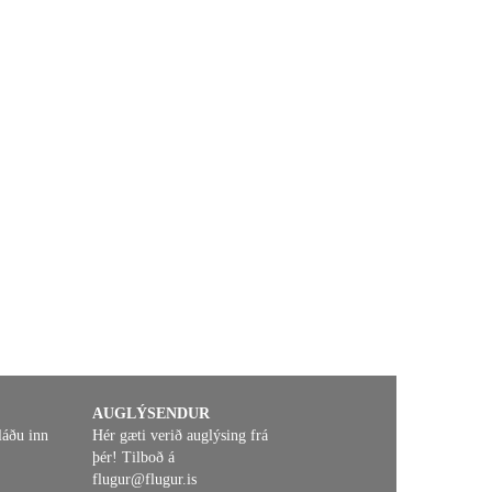
AUGLÝSENDUR
láðu inn
Hér gæti verið auglýsing frá
þér! Tilboð á
flugur@flugur.is