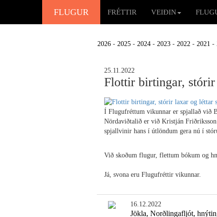
FLUGUR
FRÉTTIR
VEIÐIN
FLUG
2026
-
2025
-
2024
-
2023
-
2022
-
2021
-
25.11.2022
Flottir birtingar, stóri
Í Flugufréttum vikunnar er spjallað við 
Nördaviðtalið er við Kristján Friðriksso
spjallvinir hans í útlöndum gera nú í stór
Við skoðum flugur, flettum bókum og hne
Já, svona eru Flugufréttir vikunnar.
16.12.2022
Jökla, Norðlingafljót, hnýti