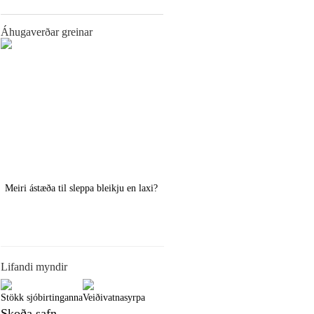
Áhugaverðar greinar
Meiri ástæða til sleppa bleikju en laxi?
Örstutt vorveiðiráð
Lifandi myndir
Stökk sjóbirtinganna
Veiðivatnasyrpa
Skoða safn