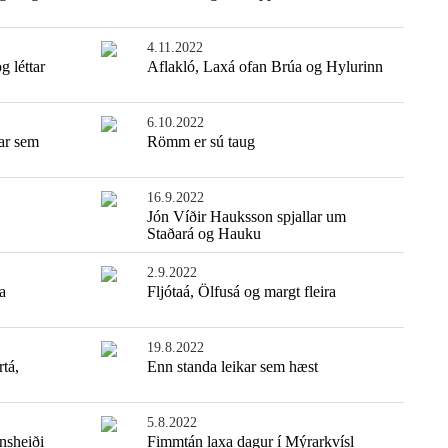
4.11.2022
og léttar
Aflakló, Laxá ofan Brúa og Hylurinn
6.10.2022
ar sem
Römm er sú taug
16.9.2022
Jón Víðir Hauksson spjallar um
Staðará og Hauku
Einfaldasta fiskisúpan
2.9.2022
a
Fljótaá, Ölfusá og margt fleira
19.8.2022
tá,
Enn standa leikar sem hæst
5.8.2022
nsheiði
Fimmtán laxa dagur í Mýrarkvísl