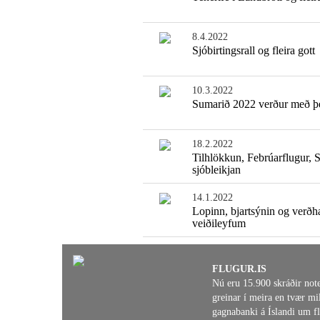
8.4.2022
Sjóbirtingsrall og fleira gott
10.3.2022
Sumarið 2022 verður með þe
18.2.2022
Tilhlökkun, Febrúarflugur,
sjóbleikjan
14.1.2022
Lopinn, bjartsýnin og verð
veiðileyfum
FLUGUR.IS
Nú eru 15.900 skráðir not
greinar í meira en tvær mil
gagnabanki á Íslandi um fl