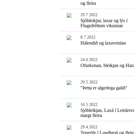
og fleira
29.7.2022
Sjóbleikjur, laxar og lýs í
Flugufréttum vikunnar
8.7.2022
Hálendið og laxaveislan
24.6.2022
Ofurkonan, bleikjan og Har
29.5.2022
"Þetta er algerlega galið"
16.5.2022
Sjóbleikjan, Laxá í Leirársve
margt fleira
29.4.2022
Tenerife í Landbroti og fleir