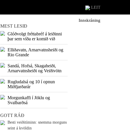
LEIT
Innskráning
MEST LESIÐ
Glóðvolgt fréttabréf á leiðinni
þar sem víða er komið við
Elliðavatn, Arnarvatnsheiði og
Rio Grande
Sandá, Hofsá, Skagaheiði,
Arnarvatnsheiði og Veiðivötn
Rugludalsá og 10 í opnun
Miðfjarðarár
Morgunkaffi í Jöklu og
Svalbarðsá
GOTT RÁÐ
Besti veiðitíminn: snemma morguns
seint á kvöldin