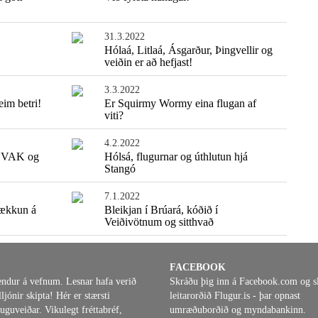
31.3.2022
Hólaá, Litlaá, Ásgarður, Þingvellir og
veiðin er að hefjast!
3.3.2022
im betri!
Er Squirmy Wormy eina flugan af
viti?
4.2.2022
 SVAK og
Hólsá, flugurnar og úthlutun hjá
Stangó
7.1.2022
hækkun á
Bleikjan í Brúará, kóðið í
Veiðivötnum og sitthvað
FACEBOOK
endur á vefnum. Lesnar hafa verið
Skráðu þig inn á Facebook.com og s
ljónir skipta! Hér er stærsti
leitarorðið Flugur.is - þar opnast
uguveiðar. Vikulegt fréttabréf,
umræðuborðið og myndabankinn.