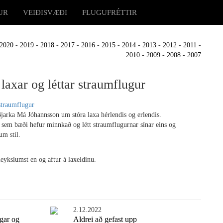
UR
VEIÐISVÆÐI
FLUGUFRÉTTIR
2020
-
2019
-
2018
-
2017
-
2016
-
2015
-
2014
-
2013
-
2012
-
2011
-
2010
-
2009
-
2008
-
2007
r laxar og léttar straumflugur
Bjarka Má Jóhannsson um stóra laxa hérlendis og erlendis.
n sem bæði hefur minnkað og létt straumflugurnar sínar eins og
um stíl.
ykslumst en og aftur á laxeldinu.
2.12.2022
ngar og
Aldrei að gefast upp