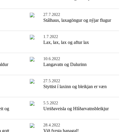
27.7.2022
Stálhaus, laxagöngur og nýjar flugur
1.7.2022
Lax, lax, lax og aftur lax
10.6.2022
aldur
Langavatn og Dalurinn
27.5.2022
Styttist í laxinn og bleikjan er væn
5.5.2022
it og
Urriðaveisla og Hlíðarvatnsbleikjur
28.4.2022
a gott
Við fyrsta hanagal!