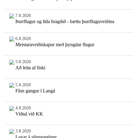
7.8.2020
Þurrflugur og litla bragðið - bættu þurrfluguveiðina
6.8.2020
Meistaraveiðiskapur með þyngdar flugur
5.8.2020
Að leita af fiski
5.8.2020
Fínn gangur í Langá
4.8.2020
Viðtal við KK
3.8.2020
Laxar á silungapúpur.