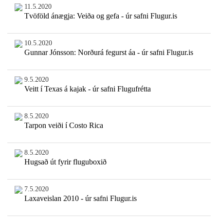
11.5.2020
Tvöföld ánægja: Veiða og gefa - úr safni Flugur.is
10.5.2020
Gunnar Jónsson: Norðurá fegurst áa - úr safni Flugur.is
9.5.2020
Veitt í Texas á kajak - úr safni Flugufrétta
8.5.2020
Tarpon veiði í Costo Rica
8.5.2020
Hugsað út fyrir fluguboxið
7.5.2020
Laxaveislan 2010 - úr safni Flugur.is