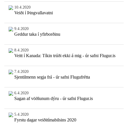
10.4.2020
Veiði í Þingvallavatni
9.4.2020
Geddur taka í yfirborðinu
8.4.2020
Veitt í Kanada: Tíkin trúði ekki á mig - úr safni Flugur.is
7.4.2020
Sjentilmenn segja frá - úr safni Flugufrétta
6.4.2020
Sagan af vöðlunum dýru - úr safni Flugur.is
5.4.2020
Fyrstu dagar veiðitímabilsins 2020