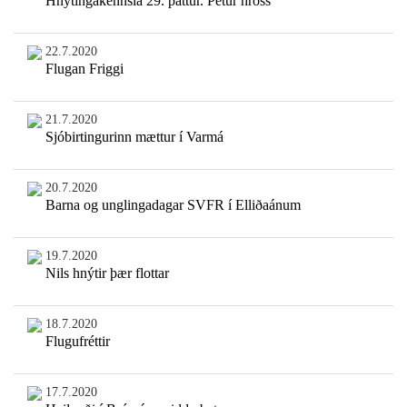
Hnýtingakennsla 29. þáttur. Pétur hross
22.7.2020
Flugan Friggi
21.7.2020
Sjóbirtingurinn mættur í Varmá
20.7.2020
Barna og unglingadagar SVFR í Elliðaánum
19.7.2020
Nils hnýtir þær flottar
18.7.2020
Flugufréttir
17.7.2020