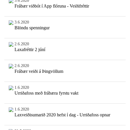
3.6.2020
Frábær viðbót í App flóruna - Veiðifréttir
3.6.2020
Blöndu spenningur
2.6.2020
Laxafréttir 2 júní
2.6.2020
Frábær veiði á Þingvöllum
1.6.2020
Urriðafoss með frábæra fyrstu vakt
1.6.2020
Laxveiðisumarið 2020 hefst í dag - Urriðafoss opnar