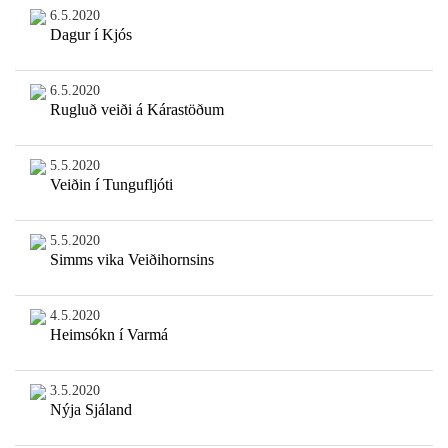
6.5.2020
Dagur í Kjós
6.5.2020
Rugluð veiði á Kárastöðum
5.5.2020
Veiðin í Tungufljóti
5.5.2020
Simms vika Veiðihornsins
4.5.2020
Heimsókn í Varmá
3.5.2020
Nýja Sjáland