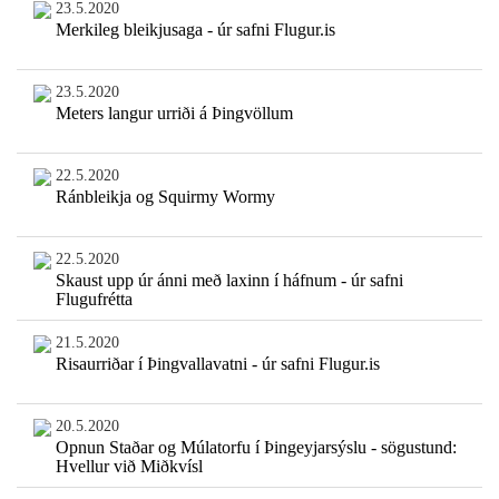
23.5.2020
Merkileg bleikjusaga - úr safni Flugur.is
23.5.2020
Meters langur urriði á Þingvöllum
22.5.2020
Ránbleikja og Squirmy Wormy
22.5.2020
Skaust upp úr ánni með laxinn í háfnum - úr safni
Flugufrétta
21.5.2020
Risaurriðar í Þingvallavatni - úr safni Flugur.is
20.5.2020
Opnun Staðar og Múlatorfu í Þingeyjarsýslu - sögustund:
Hvellur við Miðkvísl