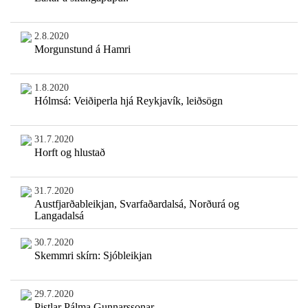
2.8.2020
Morgunstund á Hamri
1.8.2020
Hólmsá: Veiðiperla hjá Reykjavík, leiðsögn
31.7.2020
Horft og hlustað
31.7.2020
Austfjarðableikjan, Svarfaðardalsá, Norðurá og
Langadalsá
30.7.2020
Skemmri skírn: Sjóbleikjan
29.7.2020
Pistlar Pálma Gunnarssonar