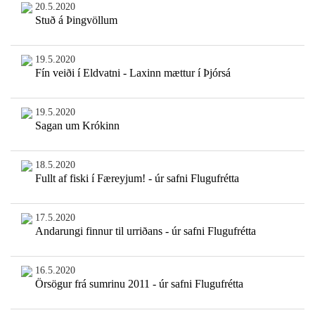
20.5.2020
Stuð á Þingvöllum
19.5.2020
Fín veiði í Eldvatni - Laxinn mættur í Þjórsá
19.5.2020
Sagan um Krókinn
18.5.2020
Fullt af fiski í Færeyjum! - úr safni Flugufrétta
17.5.2020
Andarungi finnur til urriðans - úr safni Flugufrétta
16.5.2020
Örsögur frá sumrinu 2011 - úr safni Flugufrétta