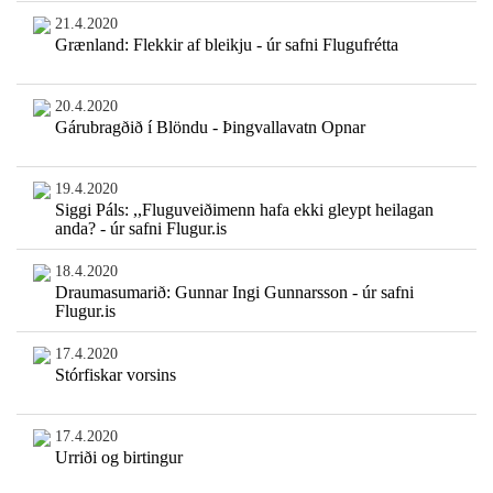
21.4.2020
Grænland: Flekkir af bleikju - úr safni Flugufrétta
20.4.2020
Gárubragðið í Blöndu - Þingvallavatn Opnar
19.4.2020
Siggi Páls: ,,Fluguveiðimenn hafa ekki gleypt heilagan
anda? - úr safni Flugur.is
18.4.2020
Draumasumarið: Gunnar Ingi Gunnarsson - úr safni
Flugur.is
17.4.2020
Stórfiskar vorsins
17.4.2020
Urriði og birtingur