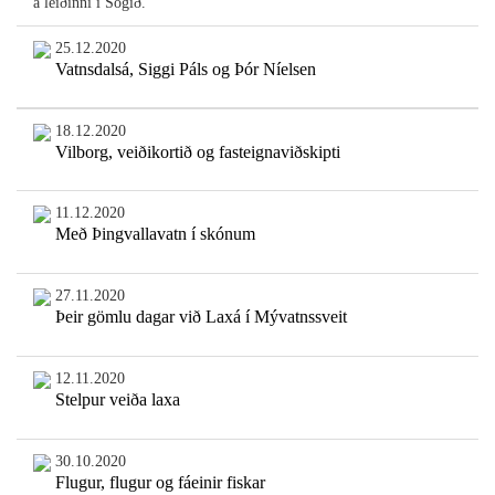
á leiðinni í Sogið.
25.12.2020
Vatnsdalsá, Siggi Páls og Þór Níelsen
18.12.2020
Vilborg, veiðikortið og fasteignaviðskipti
11.12.2020
Með Þingvallavatn í skónum
27.11.2020
Þeir gömlu dagar við Laxá í Mývatnssveit
12.11.2020
Stelpur veiða laxa
30.10.2020
Flugur, flugur og fáeinir fiskar