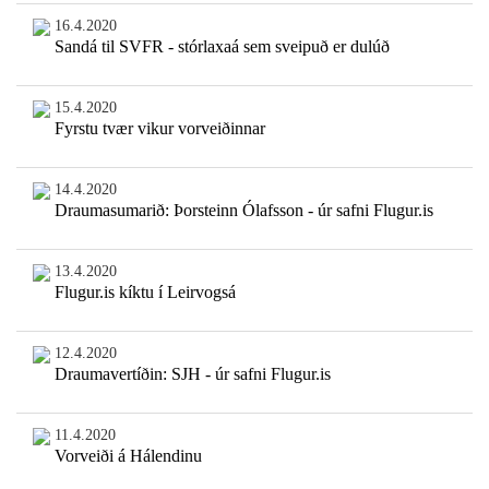
16.4.2020
Sandá til SVFR - stórlaxaá sem sveipuð er dulúð
15.4.2020
Fyrstu tvær vikur vorveiðinnar
14.4.2020
Draumasumarið: Þorsteinn Ólafsson - úr safni Flugur.is
13.4.2020
Flugur.is kíktu í Leirvogsá
12.4.2020
Draumavertíðin: SJH - úr safni Flugur.is
11.4.2020
Vorveiði á Hálendinu