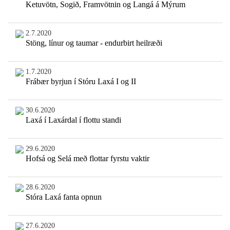
Ketuvötn, Sogið, Framvötnin og Langá á Mýrum
2.7.2020
Stöng, línur og taumar - endurbirt heilræði
1.7.2020
Frábær byrjun í Stóru Laxá I og II
30.6.2020
Laxá í Laxárdal í flottu standi
29.6.2020
Hofsá og Selá með flottar fyrstu vaktir
28.6.2020
Stóra Laxá fanta opnun
27.6.2020