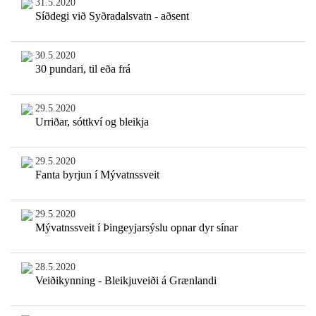
31.5.2020
Síðdegi við Syðradalsvatn - aðsent
30.5.2020
30 pundari, til eða frá
29.5.2020
Urriðar, sóttkví og bleikja
29.5.2020
Fanta byrjun í Mývatnssveit
29.5.2020
Mývatnssveit í Þingeyjarsýslu opnar dyr sínar
28.5.2020
Veiðikynning - Bleikjuveiði á Grænlandi