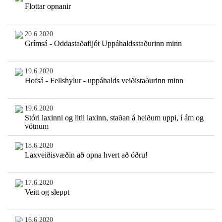
Flottar opnanir
20.6.2020
Grímsá - Oddastaðafljót Uppáhaldsstaðurinn minn
19.6.2020
Hofsá - Fellshylur - uppáhalds veiðistaðurinn minn
19.6.2020
Stóri laxinni og litli laxinn, staðan á heiðum uppi, í ám og
vötnum
18.6.2020
Laxveiðisvæðin að opna hvert að öðru!
17.6.2020
Veitt og sleppt
16.6.2020