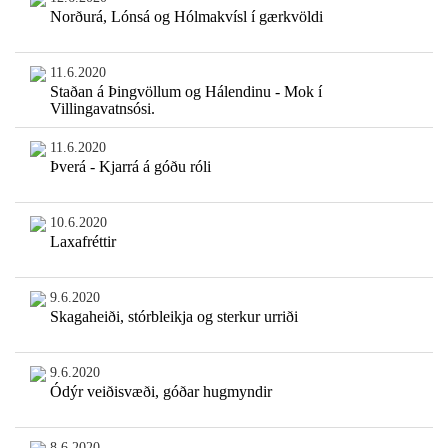
Norðurá, Lónsá og Hólmakvísl í gærkvöldi
11.6.2020
Staðan á Þingvöllum og Hálendinu - Mok í
Villingavatnsósi.
11.6.2020
Þverá - Kjarrá á góðu róli
10.6.2020
Laxafréttir
9.6.2020
Skagaheiði, stórbleikja og sterkur urriði
9.6.2020
Ódýr veiðisvæði, góðar hugmyndir
8.6.2020