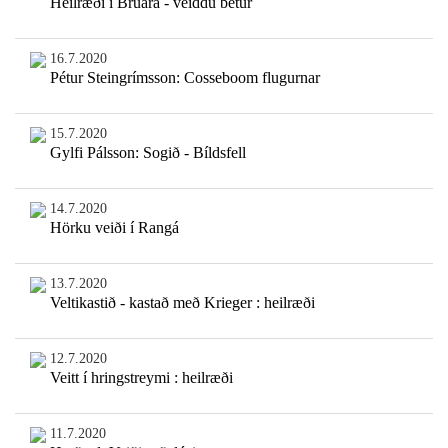
Heilræði í Brúará - veiddu betur
16.7.2020
Pétur Steingrímsson: Cosseboom flugurnar
15.7.2020
Gylfi Pálsson: Sogið - Bíldsfell
14.7.2020
Hörku veiði í Rangá
13.7.2020
Veltikastið - kastað með Krieger : heilræði
12.7.2020
Veitt í hringstreymi : heilræði
11.7.2020