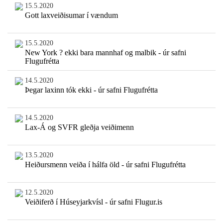
15.5.2020
Gott laxveiðisumar í vændum
15.5.2020
New York ? ekki bara mannhaf og malbik - úr safni
Flugufrétta
14.5.2020
Þegar laxinn tók ekki - úr safni Flugufrétta
14.5.2020
Lax-Á og SVFR gleðja veiðimenn
13.5.2020
Heiðursmenn veiða í hálfa öld - úr safni Flugufrétta
12.5.2020
Veiðiferð í Húseyjarkvísl - úr safni Flugur.is