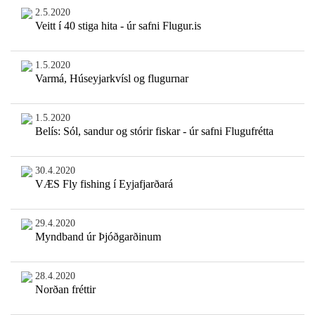
2.5.2020
Veitt í 40 stiga hita - úr safni Flugur.is
1.5.2020
Varmá, Húseyjarkvísl og flugurnar
1.5.2020
Belís: Sól, sandur og stórir fiskar - úr safni Flugufrétta
30.4.2020
VÆS Fly fishing í Eyjafjarðará
29.4.2020
Myndband úr Þjóðgarðinum
28.4.2020
Norðan fréttir