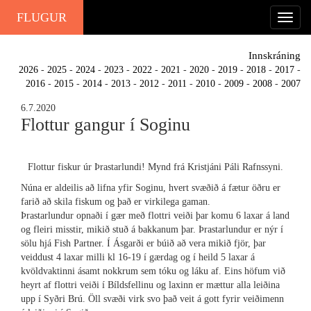
FLUGUR
Innskráning
2026
-
2025
-
2024
-
2023
-
2022
-
2021
-
2020
-
2019
-
2018
-
2017
-
2016
-
2015
-
2014
-
2013
-
2012
-
2011
-
2010
-
2009
-
2008
-
2007
6.7.2020
Flottur gangur í Soginu
Flottur fiskur úr Þrastarlundi! Mynd frá Kristjáni Páli Rafnssyni.
Núna er aldeilis að lifna yfir Soginu, hvert svæðið á fætur öðru er
farið að skila fiskum og það er virkilega gaman.
Þrastarlundur opnaði í gær með flottri veiði þar komu 6 laxar á land
og fleiri misstir, mikið stuð á bakkanum þar. Þrastarlundur er nýr í
sölu hjá Fish Partner. Í Ásgarði er búið að vera mikið fjör, þar
veiddust 4 laxar milli kl 16-19 í gærdag og í heild 5 laxar á
kvöldvaktinni ásamt nokkrum sem tóku og láku af. Eins höfum við
heyrt af flottri veiði í Bíldsfellinu og laxinn er mættur alla leiðina
upp í Syðri Brú. Öll svæði virk svo það veit á gott fyrir veiðimenn