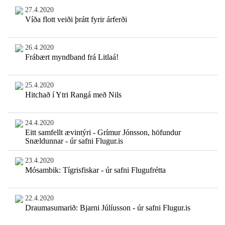
27.4.2020
Víða flott veiði þrátt fyrir árferði
26.4.2020
Frábært myndband frá Litlaá!
25.4.2020
Hitchað í Ytri Rangá með Nils
24.4.2020
Eitt samfellt ævintýri - Grímur Jónsson, höfundur
Snældunnar - úr safni Flugur.is
23.4.2020
Mósambik: Tígrisfiskar - úr safni Flugufrétta
22.4.2020
Draumasumarið: Bjarni Júlíusson - úr safni Flugur.is