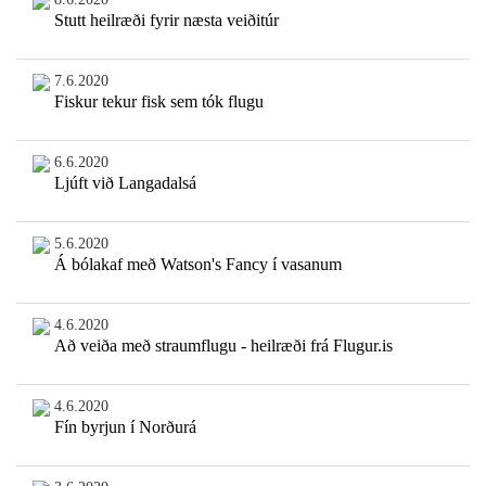
Stutt heilræði fyrir næsta veiðitúr
7.6.2020
Fiskur tekur fisk sem tók flugu
6.6.2020
Ljúft við Langadalsá
5.6.2020
Á bólakaf með Watson's Fancy í vasanum
4.6.2020
Að veiða með straumflugu - heilræði frá Flugur.is
4.6.2020
Fín byrjun í Norðurá