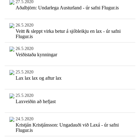
27.5.2020
Aðalbjörn: Undarlega Austurland - úr safni Flugur.is
26.5.2020
Veitt & sleppt virka betur á sjóbleikju en lax - úr safni
Flugur.is
26.5.2020
Veiðistaða kynningar
25.5.2020
Lax lax lax og aftur lax
25.5.2020
Laxveiðin að hefjast
24.5.2020
Kristján Kristjánsson: Ungadauði við Laxá - úr safni
Flugur.is