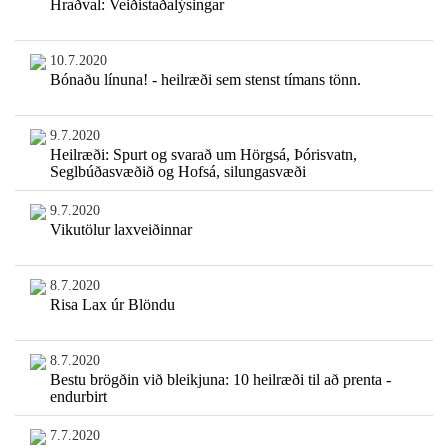
Hraðval: Veiðistaðalýsingar
10.7.2020
Bónaðu línuna! - heilræði sem stenst tímans tönn.
9.7.2020
Heilræði: Spurt og svarað um Hörgsá, Þórisvatn,
Seglbúðasvæðið og Hofsá, silungasvæði
9.7.2020
Vikutölur laxveiðinnar
8.7.2020
Risa Lax úr Blöndu
8.7.2020
Bestu brögðin við bleikjuna: 10 heilræði til að prenta -
endurbirt
7.7.2020