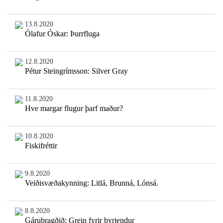
13.8.2020
Ólafur Óskar: Þurrfluga
12.8.2020
Pétur Steingrímsson: Silver Gray
11.8.2020
Hve margar flugur þarf maður?
10.8.2020
Fiskifréttir
9.8.2020
Veiðisvæðakynning: Litlá, Brunná, Lónsá.
8.8.2020
Gárubragðið: Grein fyrir byrjendur