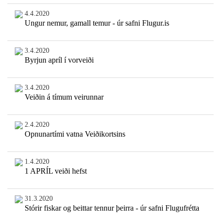
4.4.2020
Ungur nemur, gamall temur - úr safni Flugur.is
3.4.2020
Byrjun apríl í vorveiði
3.4.2020
Veiðin á tímum veirunnar
2.4.2020
Opnunartími vatna Veiðikortsins
1.4.2020
1 APRÍL veiði hefst
31.3.2020
Stórir fiskar og beittar tennur þeirra - úr safni Flugufrétta