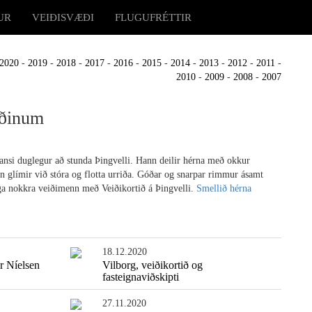
UR
VEIÐISVÆÐI
FLUGUFRÉTTIR
2020
-
2019
-
2018
-
2017
-
2016
-
2015
-
2014
-
2013
-
2012
-
2011
-
2010
-
2009
-
2008
-
2007
rðinum
ansi duglegur að stunda Þingvelli. Hann deilir hérna með okkur
 glímir við stóra og flotta urriða. Góðar og snarpar rimmur ásamt
ga nokkra veiðimenn með Veiðikortið á Þingvelli.
Smellið hérna
18.12.2020
r Níelsen
Vilborg, veiðikortið og
fasteignaviðskipti
27.11.2020