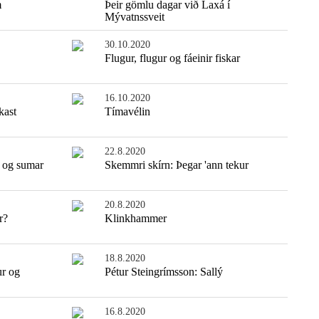
m
Þeir gömlu dagar við Laxá í
Mývatnssveit
30.10.2020
Flugur, flugur og fáeinir fiskar
16.10.2020
kast
Tímavélin
22.8.2020
 og sumar
Skemmri skírn: Þegar 'ann tekur
Einfaldasta fiskisúpan
20.8.2020
r?
Klinkhammer
18.8.2020
ur og
Pétur Steingrímsson: Sallý
16.8.2020