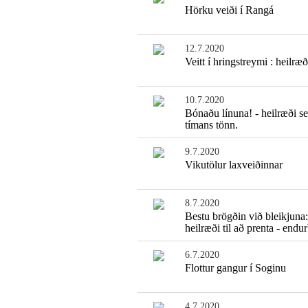
Hörku veiði í Rangá
12.7.2020
Veitt í hringstreymi : heilræð
10.7.2020
Bónaðu línuna! - heilræði se
tímans tönn.
9.7.2020
Vikutölur laxveiðinnar
8.7.2020
Bestu brögðin við bleikjuna
heilræði til að prenta - endur
6.7.2020
Flottur gangur í Soginu
4.7.2020