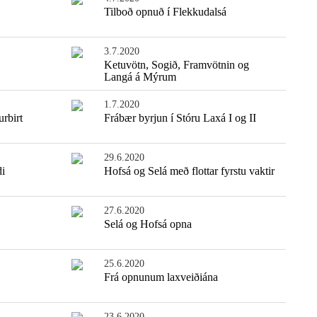
Tilboð opnuð í Flekkudalsá
3.7.2020
Ketuvötn, Sogið, Framvötnin og
Langá á Mýrum
1.7.2020
urbirt
Frábær byrjun í Stóru Laxá I og II
29.6.2020
di
Hofsá og Selá með flottar fyrstu vaktir
27.6.2020
Selá og Hofsá opna
25.6.2020
Frá opnunum laxveiðiána
23.6.2020