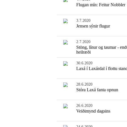
Flugan mín: Feitur Nobbler
3.7.2020
Jensen sýnir flugur
2.7.2020
Stöng, línur og taumar - end
heilræði
30.6.2020
Laxá í Laxárdal í flottu stan
28.6.2020
Stóra Laxá fanta opnun
26.6.2020
Veiðimynd dagsins
24.6.2020