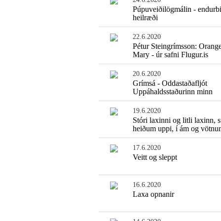
Púpuveiðilögmálin - endurbi
heilræði
22.6.2020
Pétur Steingrímsson: Orang
Mary - úr safni Flugur.is
20.6.2020
Grímsá - Oddastaðafljót
Uppáhaldsstaðurinn minn
19.6.2020
Stóri laxinni og litli laxinn, 
heiðum uppi, í ám og vötnu
17.6.2020
Veitt og sleppt
16.6.2020
Laxa opnanir