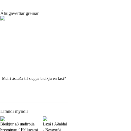
Áhugaverðar greinar
Meiri ástæða til sleppa bleikju en laxi?
Örstutt vorveiðiráð
Lifandi myndir
Bleikjur að undirbúa
Laxá í Aðaldal
hrygningu í Helluvatni
- Nessvæði