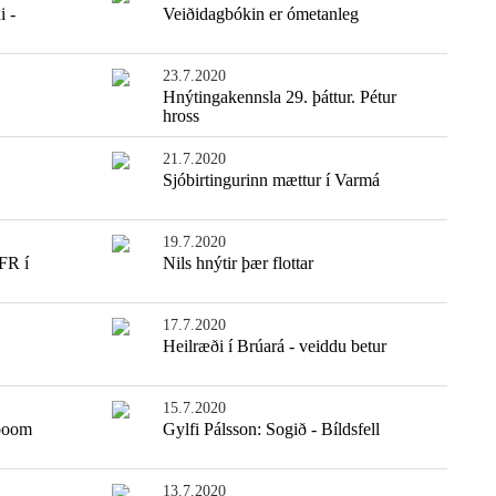
i -
Veiðidagbókin er ómetanleg
23.7.2020
Hnýtingakennsla 29. þáttur. Pétur
hross
21.7.2020
Sjóbirtingurinn mættur í Varmá
19.7.2020
FR í
Nils hnýtir þær flottar
17.7.2020
Heilræði í Brúará - veiddu betur
15.7.2020
eboom
Gylfi Pálsson: Sogið - Bíldsfell
13.7.2020