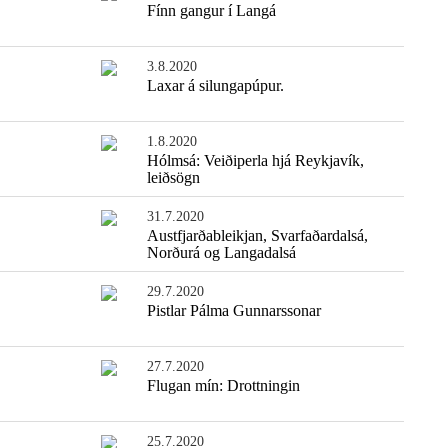
Fínn gangur í Langá
3.8.2020
Laxar á silungapúpur.
1.8.2020
Hólmsá: Veiðiperla hjá Reykjavík,
leiðsögn
31.7.2020
Austfjarðableikjan, Svarfaðardalsá,
Norðurá og Langadalsá
29.7.2020
Pistlar Pálma Gunnarssonar
27.7.2020
Flugan mín: Drottningin
25.7.2020