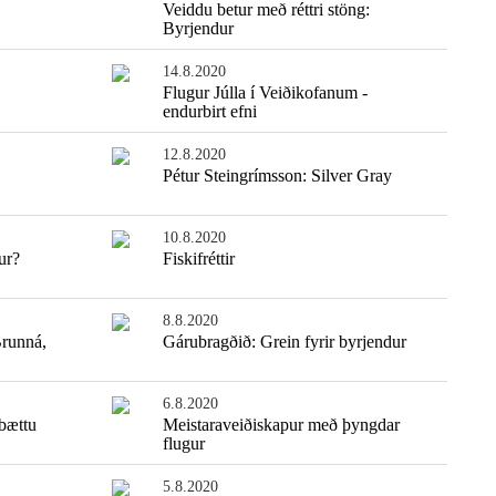
Veiddu betur með réttri stöng:
Byrjendur
14.8.2020
Flugur Júlla í Veiðikofanum -
endurbirt efni
12.8.2020
Pétur Steingrímsson: Silver Gray
10.8.2020
ur?
Fiskifréttir
8.8.2020
Brunná,
Gárubragðið: Grein fyrir byrjendur
6.8.2020
 bættu
Meistaraveiðiskapur með þyngdar
flugur
5.8.2020