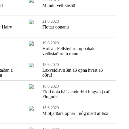
rt
Mundu veltikastið
21.6.2020
e Hairy
Flottar opnanir
19.6.2020
Hofsá - Fellshylur - uppáhalds
veiðistaðurinn minn
18.6.2020
staðan á
Laxveiðisvæðin að opna hvert að
m
öðru!
16.6.2020
Ekki nota háf - endurbirt hugvekja af
Flugur.is
15.6.2020
Miðfjarðará opnar - nóg mætt af laxi