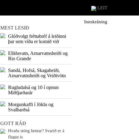
LEIT
Innskráning
MEST LESIÐ
Glóðvolgt fréttabréf á leiðinni
þar sem víða er komið við
Elliðavatn, Arnarvatnsheiði og
Rio Grande
Sandá, Hofsá, Skagaheiði,
Arnarvatnsheiði og Veiðivötn
Rugludalsá og 10 í opnun
Miðfjarðarár
Morgunkaffi í Jöklu og
Svalbarðsá
GOTT RÁÐ
Hvaða stöng hentar? Svarið er á
flugur.is