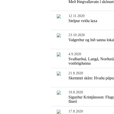
Með Þingvallavatn í skónu
12.11.2020
Stelpur veiða laxa
23.10.2020
Valgerður og hið sanna loka
4.9.2020
Svalbarðsá, Langá, Norðurá
vonbrigðanna
21.8.2020
Skemmri skírn: Hvaða púpu
19.8.2020
Sigurður Kristjánsson: Flug
fínerí
17.8.2020