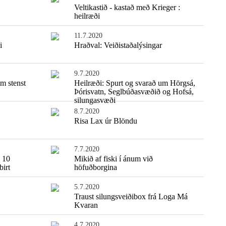
Veltikastið - kastað með Krieger :
heilræði
11.7.2020
i
Hraðval: Veiðistaðalýsingar
9.7.2020
m stenst
Heilræði: Spurt og svarað um Hörgsá,
Þórisvatn, Seglbúðasvæðið og Hofsá,
silungasvæði
8.7.2020
Risa Lax úr Blöndu
7.7.2020
: 10
Mikið af fiski í ánum við
birt
höfuðborgina
5.7.2020
Traust silungsveiðibox frá Loga Má
Kvaran
4.7.2020