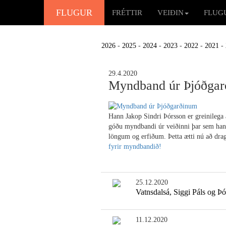
FLUGUR
FRÉTTIR
VEIÐIN
FLUG
2026
-
2025
-
2024
-
2023
-
2022
-
2021
-
29.4.2020
Myndband úr Þjóðga
Hann Jakop Sindri Þórsson er greinilega 
góðu myndbandi úr veiðinni þar sem hann
löngum og erfiðum. Þetta ætti nú að dra
fyrir myndbandið!
25.12.2020
Vatnsdalsá, Siggi Páls og Þó
11.12.2020