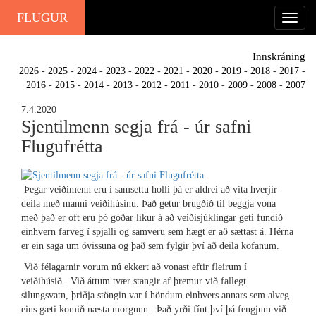
FLUGUR
Innskráning
2026
-
2025
-
2024
-
2023
-
2022
-
2021
-
2020
-
2019
-
2018
-
2017
-
2016
-
2015
-
2014
-
2013
-
2012
-
2011
-
2010
-
2009
-
2008
-
2007
7.4.2020
Sjentilmenn segja frá - úr safni
Flugufrétta
Þegar veiðimenn eru í samsettu holli þá er aldrei að vita hverjir
deila með manni veiðihúsinu. Það getur brugðið til beggja vona
með það er oft eru þó góðar líkur á að veiðisjúklingar geti fundið
einhvern farveg í spjalli og samveru sem hægt er að sættast á. Hérna
er ein saga um óvissuna og það sem fylgir því að deila kofanum.
Við félagarnir vorum nú ekkert að vonast eftir fleirum í
veiðihúsið. Við áttum tvær stangir af þremur við fallegt
silungsvatn, þriðja stöngin var í höndum einhvers annars sem alveg
eins gæti komið næsta morgunn. Það yrði fínt því þá fengjum við