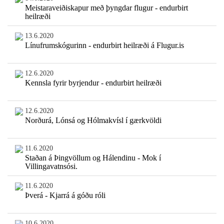
Meistaraveiðiskapur með þyngdar flugur - endurbirt
heilræði
13.6.2020
Línufrumskógurinn - endurbirt heilræði á Flugur.is
12.6.2020
Kennsla fyrir byrjendur - endurbirt heilræði
12.6.2020
Norðurá, Lónsá og Hólmakvísl í gærkvöldi
11.6.2020
Staðan á Þingvöllum og Hálendinu - Mok í
Villingavatnsósi.
11.6.2020
Þverá - Kjarrá á góðu róli
10.6.2020