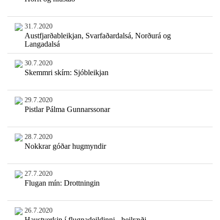
31.7.2020
Austfjarðableikjan, Svarfaðardalsá, Norðurá og
Langadalsá
30.7.2020
Skemmri skírn: Sjóbleikjan
29.7.2020
Pistlar Pálma Gunnarssonar
28.7.2020
Nokkrar góðar hugmyndir
27.7.2020
Flugan mín: Drottningin
26.7.2020
Haustverkin í flugnadeildinni - heilræði