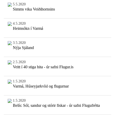
5.5.2020
Simms vika Veiðihornsins
4.5.2020
Heimsókn í Varmá
3.5.2020
Nýja Sjáland
2.5.2020
Veitt í 40 stiga hita - úr safni Flugur.is
1.5.2020
Varmá, Húseyjarkvísl og flugurnar
1.5.2020
Belís: Sól, sandur og stórir fiskar - úr safni Flugufrétta