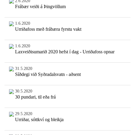
2.6.2020
Frábær veiði á Þingvöllum
1.6.2020
Urriðafoss með frábæra fyrstu vakt
1.6.2020
Laxveiðisumarið 2020 hefst í dag - Urriðafoss opnar
31.5.2020
Síðdegi við Syðradalsvatn - aðsent
30.5.2020
30 pundari, til eða frá
29.5.2020
Urriðar, sóttkví og bleikja