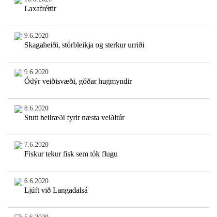
Laxafréttir
9.6.2020
Skagaheiði, stórbleikja og sterkur urriði
9.6.2020
Ódýr veiðisvæði, góðar hugmyndir
8.6.2020
Stutt heilræði fyrir næsta veiðitúr
7.6.2020
Fiskur tekur fisk sem tók flugu
6.6.2020
Ljúft við Langadalsá