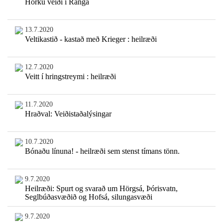
Hörku veiði í Rangá
13.7.2020
Veltikastið - kastað með Krieger : heilræði
12.7.2020
Veitt í hringstreymi : heilræði
11.7.2020
Hraðval: Veiðistaðalýsingar
10.7.2020
Bónaðu línuna! - heilræði sem stenst tímans tönn.
9.7.2020
Heilræði: Spurt og svarað um Hörgsá, Þórisvatn,
Seglbúðasvæðið og Hofsá, silungasvæði
9.7.2020