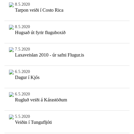
8.5.2020
Tarpon veiði í Costo Rica
8.5.2020
Hugsað út fyrir fluguboxið
7.5.2020
Laxaveislan 2010 - úr safni Flugur.is
6.5.2020
Dagur í Kjós
6.5.2020
Rugluð veiði á Kárastöðum
5.5.2020
Veiðin í Tungufljóti