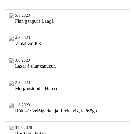
5.8.2020
Fínn gangur í Langá
4.8.2020
Viðtal við KK
3.8.2020
Laxar á silungapúpur.
2.8.2020
Morgunstund á Hamri
1.8.2020
Hólmsá: Veiðiperla hjá Reykjavík, leiðsögn
31.7.2020
Horft og hlustað