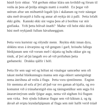
húsið fyrir okkur. Við gerðum okkur klára um kvöldið og fórum til
veiða án þess að þriðja stöngin mætti á svæðið. En þegar við
snérum aftur um miðnættið logaði ljós í skálanum og tveir náungar
sátu með útvarpið á fullu og annar að reykja úti á palli. Þetta lofaði
ekki góðu. Kannski ekki síst vegna þess að á borðinu var stór
ginflaska. Yrði þetta bölvað ónæði? Maður vill helst ekki deila
húsi með reykjandi fullum hávaðaseggjum.
Þetta voru kurteisir og rólyndir menn. Reyktu ekki innan dyra,
slökktu strax á útvarpinu og við gengum í garð, hrósuðu fallegu
bleikjunum sem við vorum með í skjatta og buðu okkur gin og
tónik, af því að þá langaði svo að við prófuðum þetta
gæðamerki. Drukku sjálfir í hófi.
Þetta fór sem sagt vel og hófust nú vinalegar samræður sem oft
takast meðal bláókunnugra manna sem eiga ekkert sameiginlegt
nema ástríðuna að veiða á flugu. Þetta voru sjentilmenn. Enginn
fór snemma að sofa af því að það var svo gaman að kjafta, og svo
komumst við á trúnaðarstigið eins og táningsstúlkur sem segja frá
ástarævintýrum undir fjögur augu, nema við sögðum frá flugum
sem virka. Þeir sýndu frábærar flugur sem við kíktum á, og ég
ákvað að svipta leyndarhjúpnum af flugu sem mér hafði verið trúað