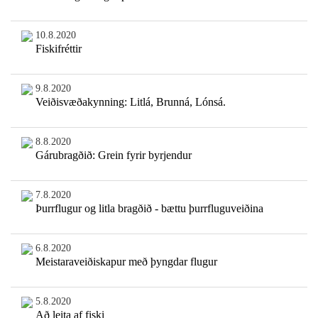
10.8.2020
Fiskifréttir
9.8.2020
Veiðisvæðakynning: Litlá, Brunná, Lónsá.
8.8.2020
Gárubragðið: Grein fyrir byrjendur
7.8.2020
Þurrflugur og litla bragðið - bættu þurrfluguveiðina
6.8.2020
Meistaraveiðiskapur með þyngdar flugur
5.8.2020
Að leita af fiski