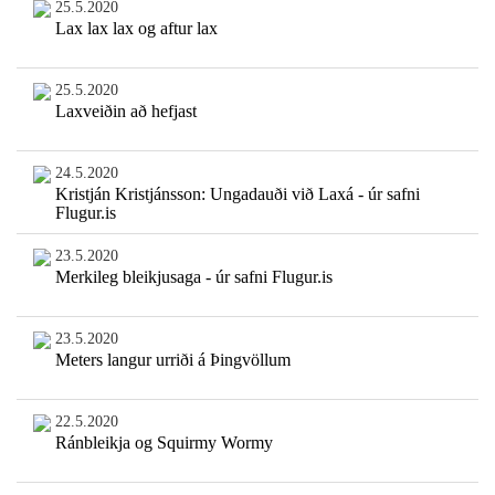
25.5.2020
Lax lax lax og aftur lax
25.5.2020
Laxveiðin að hefjast
24.5.2020
Kristján Kristjánsson: Ungadauði við Laxá - úr safni
Flugur.is
23.5.2020
Merkileg bleikjusaga - úr safni Flugur.is
23.5.2020
Meters langur urriði á Þingvöllum
22.5.2020
Ránbleikja og Squirmy Wormy