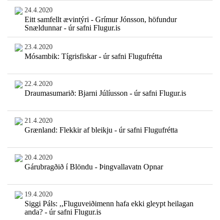
24.4.2020
Eitt samfellt ævintýri - Grímur Jónsson, höfundur
Snældunnar - úr safni Flugur.is
23.4.2020
Mósambik: Tígrisfiskar - úr safni Flugufrétta
22.4.2020
Draumasumarið: Bjarni Júlíusson - úr safni Flugur.is
21.4.2020
Grænland: Flekkir af bleikju - úr safni Flugufrétta
20.4.2020
Gárubragðið í Blöndu - Þingvallavatn Opnar
19.4.2020
Siggi Páls: ,,Fluguveiðimenn hafa ekki gleypt heilagan
anda? - úr safni Flugur.is