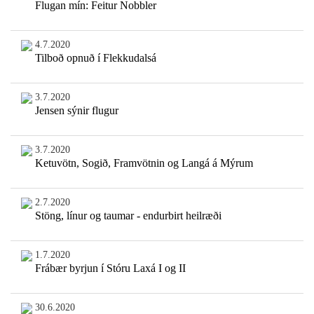
Flugan mín: Feitur Nobbler
4.7.2020
Tilboð opnuð í Flekkudalsá
3.7.2020
Jensen sýnir flugur
3.7.2020
Ketuvötn, Sogið, Framvötnin og Langá á Mýrum
2.7.2020
Stöng, línur og taumar - endurbirt heilræði
1.7.2020
Frábær byrjun í Stóru Laxá I og II
30.6.2020