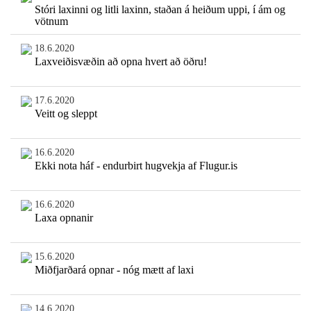
Stóri laxinni og litli laxinn, staðan á heiðum uppi, í ám og
vötnum
18.6.2020
Laxveiðisvæðin að opna hvert að öðru!
17.6.2020
Veitt og sleppt
16.6.2020
Ekki nota háf - endurbirt hugvekja af Flugur.is
16.6.2020
Laxa opnanir
15.6.2020
Miðfjarðará opnar - nóg mætt af laxi
14.6.2020