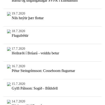
Barna og unglingadagar SVFR í Elliðaánum
19.7.2020
Nils hnýtir þær flottar
18.7.2020
Flugufréttir
17.7.2020
Heilræði í Brúará - veiddu betur
16.7.2020
Pétur Steingrímsson: Cosseboom flugurnar
15.7.2020
Gylfi Pálsson: Sogið - Bíldsfell
14.7.2020