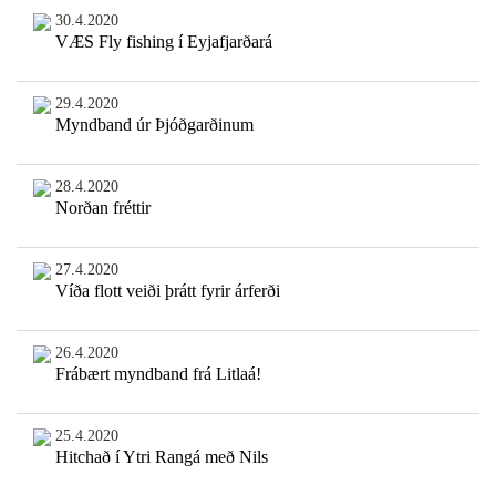
30.4.2020
VÆS Fly fishing í Eyjafjarðará
29.4.2020
Myndband úr Þjóðgarðinum
28.4.2020
Norðan fréttir
27.4.2020
Víða flott veiði þrátt fyrir árferði
26.4.2020
Frábært myndband frá Litlaá!
25.4.2020
Hitchað í Ytri Rangá með Nils