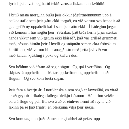
fyrir í þetta vatn og hafði tekið vænstu fiskana um kvöldið.
Í bítið næsta morgunn buðu þeir okkur jógúrtmönnunum upp á
beikonstafla sem þeir gátu ekki torgað, en við vorum svo heppnir að
geta gefið ný uppáhellt kaffi sem þeir áttu ekki. Í hádeginu þegar
við komum í hús sögðu þeir: ?Strákar, það bíða hérna þrjár steikur
handa ykkur sem við getum ekki klárað?, það var grillað grænmeti
með, sósuna hituðu þeir í hvelli og snöpuðu saman ekta frönskum
kartöflum; við vorum hinir ánægðustu með þetta því við vorum
með kaldan kjúkling í poka og kæfu í dós.
Svo héldum við áfram að segja sögur. Og spá í vertíðina. Og
skiptast á uppskriftum. Mataruppskriftum og uppskriftum að
flugum. Og svo kom besta sagan.
Þeir fara á hverju ári í norðlenska á sem sögð er laxveiðiá, en vitað
er að geymir hrikalega fallega bleikju í ósnum. Hópurinn veiðir
bara á flugu og þeir líta svo á að ef einhver nenni að reyna við
laxinn þá sé það frjálst, en bleikjuna vilja þeir sækja.
Svo kom saga um það að menn eigi aldrei að gefast upp.