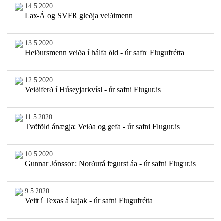
14.5.2020
Lax-Á og SVFR gleðja veiðimenn
13.5.2020
Heiðursmenn veiða í hálfa öld - úr safni Flugufrétta
12.5.2020
Veiðiferð í Húseyjarkvísl - úr safni Flugur.is
11.5.2020
Tvöföld ánægja: Veiða og gefa - úr safni Flugur.is
10.5.2020
Gunnar Jónsson: Norðurá fegurst áa - úr safni Flugur.is
9.5.2020
Veitt í Texas á kajak - úr safni Flugufrétta