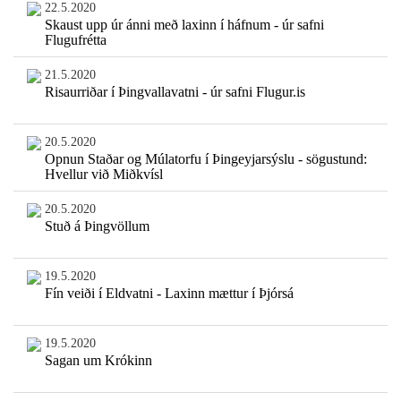
22.5.2020
Skaust upp úr ánni með laxinn í háfnum - úr safni
Flugufrétta
21.5.2020
Risaurriðar í Þingvallavatni - úr safni Flugur.is
20.5.2020
Opnun Staðar og Múlatorfu í Þingeyjarsýslu - sögustund:
Hvellur við Miðkvísl
20.5.2020
Stuð á Þingvöllum
19.5.2020
Fín veiði í Eldvatni - Laxinn mættur í Þjórsá
19.5.2020
Sagan um Krókinn