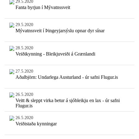
29.5.2020
Fanta byrjun í Mývatnssveit
29.5.2020
Mývatnssveit í Þingeyjarsýslu opnar dyr sínar
28.5.2020
Veiðikynning - Bleikjuveiði á Grænlandi
27.5.2020
Aðalbjörn: Undarlega Austurland - úr safni Flugur.is
26.5.2020
Veitt & sleppt virka betur á sjóbleikju en lax - úr safni
Flugur.is
26.5.2020
Veiðistaða kynningar