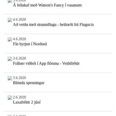
5.6.2020
Á bólakaf með Watson's Fancy í vasanum
4.6.2020
Að veiða með straumflugu - heilræði frá Flugur.is
4.6.2020
Fín byrjun í Norðurá
3.6.2020
Frábær viðbót í App flóruna - Veiðifréttir
3.6.2020
Blöndu spenningur
2.6.2020
Laxafréttir 2 júní