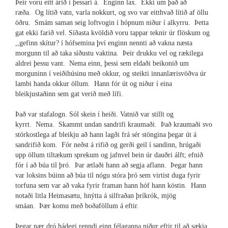
Þeir voru eitt árið í þessari á. Enginn lax. Ekki um það að
ræða. Og lítið vatn, varla nokkurt, og svo var eitthvað lítið af öllu
öðru. Smám saman seig loftvogin í hópnum niður í alkyrru. Þetta
gat ekki farið vel. Síðasta kvöldið voru tappar teknir úr flöskum og
,,gefinn skítur? í hófsemina því enginn nennti að vakna næsta
morgunn til að taka síðustu vaktina. Þeir drukku vel og rækilega
aldrei þessu vant. Nema einn, þessi sem eldaði beikonið um
morguninn í veiðihúsinu með okkur, og steikti innanlærisvöðva úr
lambi handa okkur öllum. Hann fór út og niður í eina
bleikjustaðinn sem gat verið með lífi.
Það var stafalogn. Sól skein í heiði. Vatnið var stillt og
kyrrt. Nema. Skammt undan sandrifi kraumaði. Það kraumaði svo
stórkostlega af bleikju að hann lagði frá sér stöngina þegar út á
sandrifið kom. Fór neðst á rifið og gerði geil í sandinn, hrúgaði
upp öllum tiltækum sprekum og jafnvel bein úr dauðri álft; efnið
fór í að búa til þró. Þar ætlaði hann að segja aflann. Þegar hann
var loksins búinn að búa til nógu stóra þró sem virtist duga fyrir
torfuna sem var að vaka fyrir framan hann hóf hann köstin. Hann
notaði litla Heimasætu, hnýtta á silfraðan þríkrók, mjög
smáan. Þær komu með boðaföllum á eftir.
Þegar nær dró hádegi renndi einn félaganna niður eftir til að sækja