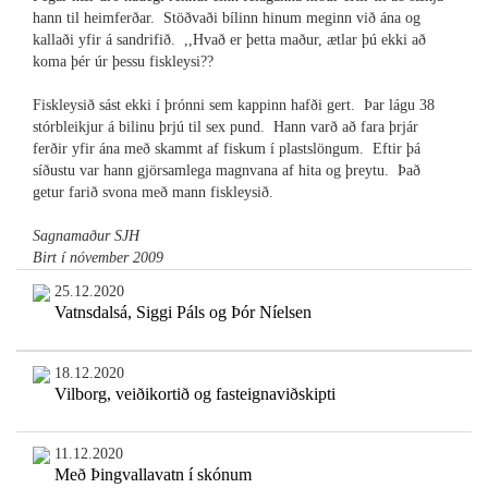
hann til heimferðar. Stöðvaði bílinn hinum meginn við ána og
kallaði yfir á sandrifið. ,,Hvað er þetta maður, ætlar þú ekki að
koma þér úr þessu fiskleysi??
Fiskleysið sást ekki í þrónni sem kappinn hafði gert. Þar lágu 38
stórbleikjur á bilinu þrjú til sex pund. Hann varð að fara þrjár
ferðir yfir ána með skammt af fiskum í plastslöngum. Eftir þá
síðustu var hann gjörsamlega magnvana af hita og þreytu. Það
getur farið svona með mann fiskleysið.
Sagnamaður SJH
Birt í nóvember 2009
25.12.2020
Vatnsdalsá, Siggi Páls og Þór Níelsen
18.12.2020
Vilborg, veiðikortið og fasteignaviðskipti
11.12.2020
Með Þingvallavatn í skónum