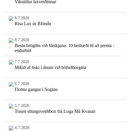
Vikutölur laxveiðinnar
8.7.2020
Risa Lax úr Blöndu
8.7.2020
Bestu brögðin við bleikjuna: 10 heilræði til að prenta -
endurbirt
7.7.2020
Mikið af fiski í ánum við höfuðborgina
6.7.2020
Flottur gangur í Soginu
5.7.2020
Traust silungsveiðibox frá Loga Má Kvaran
4.7.2020