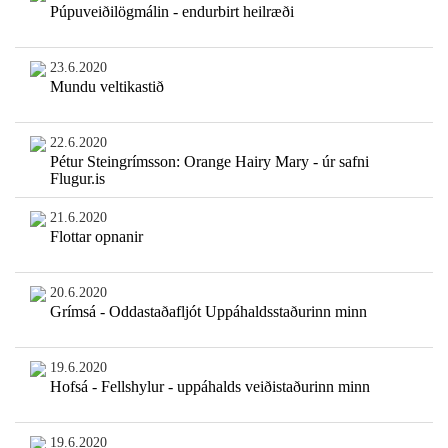
Púpuveiðilögmálin - endurbirt heilræði
23.6.2020
Mundu veltikastið
22.6.2020
Pétur Steingrímsson: Orange Hairy Mary - úr safni
Flugur.is
21.6.2020
Flottar opnanir
20.6.2020
Grímsá - Oddastaðafljót Uppáhaldsstaðurinn minn
19.6.2020
Hofsá - Fellshylur - uppáhalds veiðistaðurinn minn
19.6.2020