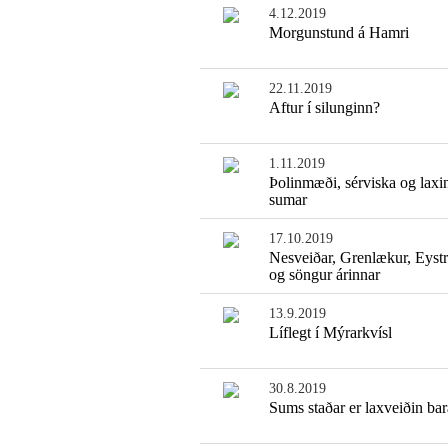
4.12.2019
Morgunstund á Hamri
22.11.2019
Aftur í silunginn?
1.11.2019
Þolinmæði, sérviska og laxi
sumar
17.10.2019
Nesveiðar, Grenlækur, Eyst
og söngur árinnar
13.9.2019
Líflegt í Mýrarkvísl
30.8.2019
Sums staðar er laxveiðin ba