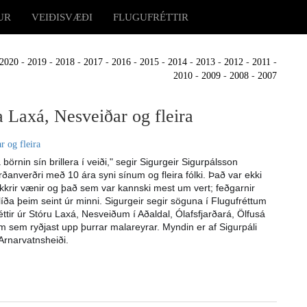
UR
VEIÐISVÆÐI
FLUGUFRÉTTIR
2020
-
2019
-
2018
-
2017
-
2016
-
2015
-
2014
-
2013
-
2012
-
2011
-
2010
-
2009
-
2008
-
2007
a Laxá, Nesveiðar og fleira
á börnin sín brillera í veiði," segir Sigurgeir Sigurpálsson
ðanverðri með 10 ára syni sínum og fleira fólki. Það var ekki
okkrir vænir og það sem var kannski mest um vert; feðgarnir
íða þeim seint úr minni. Sigurgeir segir söguna í Flugufréttum
éttir úr Stóru Laxá, Nesveiðum í Aðaldal, Ólafsfjarðará, Ölfusá
um sem ryðjast upp þurrar malareyrar. Myndin er af Sigurpáli
 Arnarvatnsheiði.