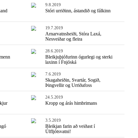
9.8.2019
land
Stóri urriðinn, ástandið og fálkinn
19.7.2019
Arnarvatnsheiði, Stóra Laxá,
Nesveiðar og fleira
28.6.2019
imenn
Bleikjuþjófurinn ógurlegi og sterki
laxinn í Fnjóská
7.6.2019
Skagaheiðin, Svartár, Sogið,
Þingvellir og Urriðafoss
24.5.2019
kjur
Kropp og árás himbrimans
3.5.2019
ngó
Bleikjan farin að veiðast í
Úlfljótsvatni!