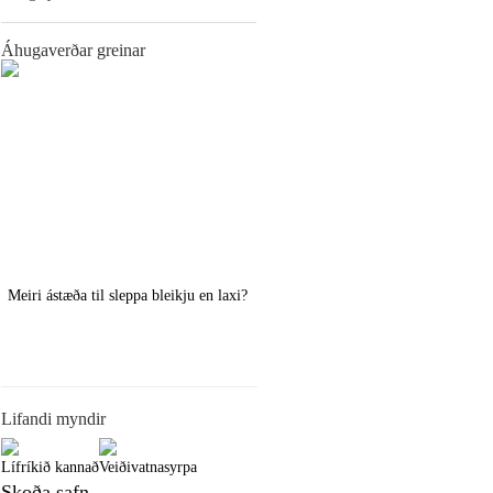
Áhugaverðar greinar
Meiri ástæða til sleppa bleikju en laxi?
Örstutt vorveiðiráð
Lifandi myndir
Lífríkið kannað
Veiðivatnasyrpa
Skoða safn