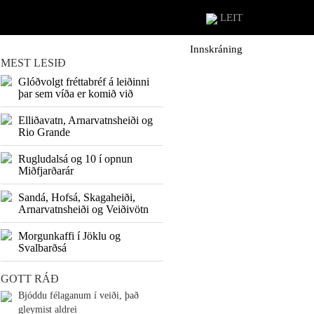
LEIT
Innskráning
MEST LESIÐ
Glóðvolgt fréttabréf á leiðinni
þar sem víða er komið við
Elliðavatn, Arnarvatnsheiði og
Rio Grande
Rugludalsá og 10 í opnun
Miðfjarðarár
Sandá, Hofsá, Skagaheiði,
Arnarvatnsheiði og Veiðivötn
Morgunkaffi í Jöklu og
Svalbarðsá
GOTT RÁÐ
Bjóddu félaganum í veiði, það
gleymist aldrei