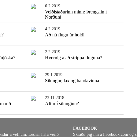
6.2.2019
Veiðistaðurinn minn: Þrengslin í
Norðurá
4.2.2019
a?
Að ná flugu úr holdi
2.2.2019
Fnjóská?
Hvernig á að strippa fluguna?
29.1.2019
Silungur, lax og handavinna
23.11.2018
umarið
Aftur í silunginn?
FACEBOOK
endur á vefnum. Lesnar hafa verið
Skráðu þig inn á Facebook.com og s