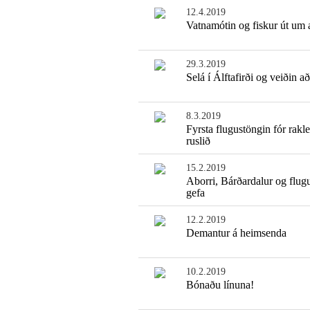
12.4.2019
Vatnamótin og fiskur út um a
29.3.2019
Selá í Álftafirði og veiðin að
8.3.2019
Fyrsta flugustöngin fór rakle
ruslið
15.2.2019
Aborri, Bárðardalur og flug
gefa
12.2.2019
Demantur á heimsenda
10.2.2019
Bónaðu línuna!