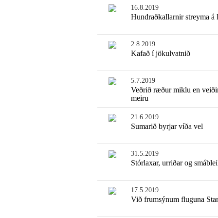
16.8.2019
Hundraðkallarnir streyma á 
2.8.2019
Kafað í jökulvatnið
5.7.2019
Veðrið ræður miklu en veið
meiru
21.6.2019
Sumarið byrjar víða vel
31.5.2019
Stórlaxar, urriðar og smáblei
17.5.2019
Við frumsýnum fluguna Sta