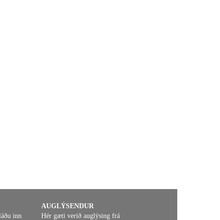
AUGLÝSENDUR
láðu inn
Hér gæti verið auglýsing frá