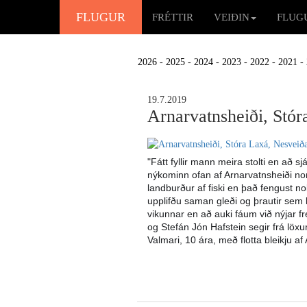
FLUGUR
FRÉTTIR
VEIÐIN
FLUG
2026
-
2025
-
2024
-
2023
-
2022
-
2021
-
19.7.2019
Arnarvatnsheiði, Stór
"Fátt fyllir mann meira stolti en að sj
nýkominn ofan af Arnarvatnsheiði nor
landburður af fiski en það fengust n
upplifðu saman gleði og þrautir sem l
vikunnar en að auki fáum við nýjar fr
og Stefán Jón Hafstein segir frá löx
Valmari, 10 ára, með flotta bleikju af