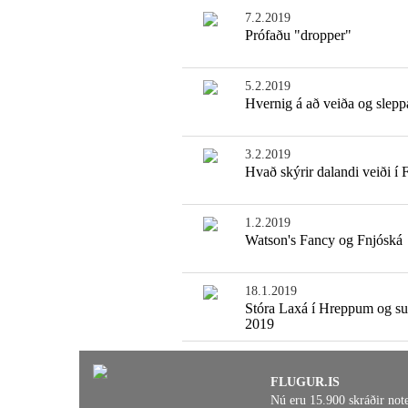
7.2.2019
Prófaðu "dropper"
5.2.2019
Hvernig á að veiða og slepp
3.2.2019
Hvað skýrir dalandi veiði í 
1.2.2019
Watson's Fancy og Fnjóská
18.1.2019
Stóra Laxá í Hreppum og s
2019
FLUGUR.IS
Nú eru 15.900 skráðir not