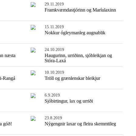
29.11.2019
Framkvæmdastjórinn og Maríulaxinn
15.11.2019
Nokkur ógleymanleg augnablik
24.10.2019
nn næsta
Haugurinn, urriðinn, sjóbleikjan og
Stóra-Laxá
10.10.2019
ri-Rangá
Tröll og grænlenskar bleikjur
6.9.2019
Sjóbirtingur, lax og urriði
23.8.2019
ra góð!
Nýgengnir laxar og fleira skemmtileg