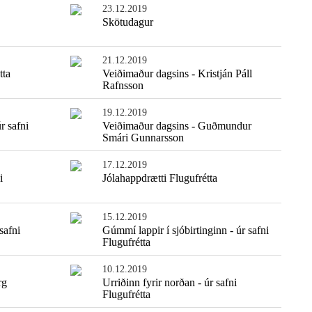
23.12.2019
Skötudagur
21.12.2019
tta
Veiðimaður dagsins - Kristján Páll
Rafnsson
19.12.2019
r safni
Veiðimaður dagsins - Guðmundur
Smári Gunnarsson
17.12.2019
i
Jólahappdrætti Flugufrétta
Einfaldasta fiskisúpan
15.12.2019
safni
Gúmmí lappir í sjóbirtinginn - úr safni
Flugufrétta
10.12.2019
rg
Urriðinn fyrir norðan - úr safni
Flugufrétta