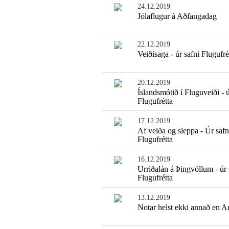
24.12.2019
Jólaflugur á Aðfangadag
22.12.2019
Veiðisaga - úr safni Flugufré
20.12.2019
Íslandsmótið í Fluguveiði - ú
Flugufrétta
17.12.2019
Af veiða og sleppa - Úr safn
Flugufrétta
16.12.2019
Urriðalán á Þingvöllum - úr 
Flugufrétta
13.12.2019
Notar helst ekki annað en A