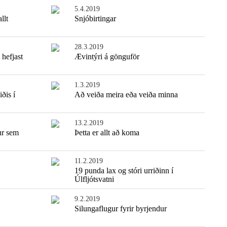
5.4.2019
llt
Snjóbirtingar
28.3.2019
 hefjast
Ævintýri á gönguför
1.3.2019
iðis í
Að veiða meira eða veiða minna
13.2.2019
ur sem
Þetta er allt að koma
11.2.2019
19 punda lax og stóri urriðinn í
Úlfljótsvatni
9.2.2019
Silungaflugur fyrir byrjendur