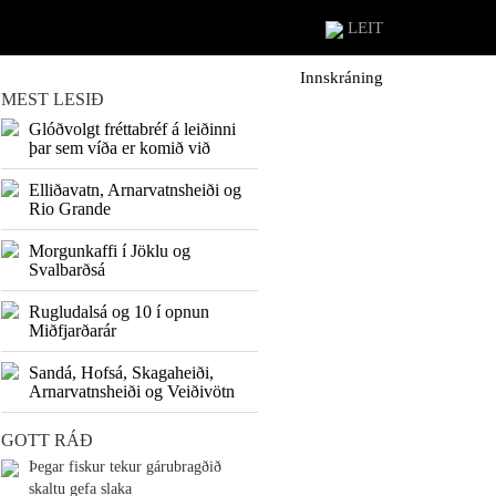
LEIT
Innskráning
MEST LESIÐ
Glóðvolgt fréttabréf á leiðinni
þar sem víða er komið við
Elliðavatn, Arnarvatnsheiði og
Rio Grande
Morgunkaffi í Jöklu og
Svalbarðsá
Rugludalsá og 10 í opnun
Miðfjarðarár
Sandá, Hofsá, Skagaheiði,
Arnarvatnsheiði og Veiðivötn
GOTT RÁÐ
Þegar fiskur tekur gárubragðið
skaltu gefa slaka