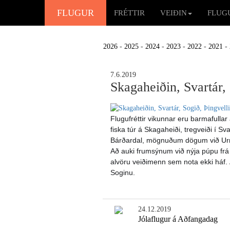
FLUGUR
FRÉTTIR
VEIÐIN
FLUG
2026
-
2025
-
2024
-
2023
-
2022
-
2021
-
7.6.2019
Skagaheiðin, Svartár, 
Flugufréttir vikunnar eru barmafullar
fiska túr á Skagaheiði, tregveiði í Sv
Bárðardal, mögnuðum dögum við Urrið
Að auki frumsýnum við nýja púpu frá 
alvöru veiðimenn sem nota ekki háf. 
Soginu.
24.12.2019
Jólaflugur á Aðfangadag