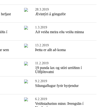
28.3.2019
 hefjast
Ævintýri á gönguför
1.3.2019
iðis í
Að veiða meira eða veiða minna
13.2.2019
ur sem
Þetta er allt að koma
11.2.2019
19 punda lax og stóri urriðinn í
Úlfljótsvatni
9.2.2019
Silungaflugur fyrir byrjendur
6.2.2019
Veiðistaðurinn minn: Þrengslin í