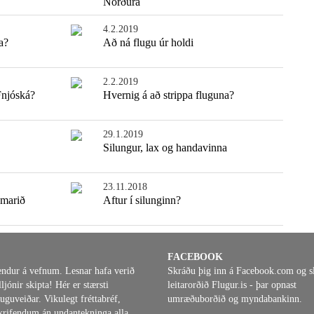
Norðurá
4.2.2019
a?
Að ná flugu úr holdi
2.2.2019
Fnjóská?
Hvernig á að strippa fluguna?
29.1.2019
Silungur, lax og handavinna
23.11.2018
umarið
Aftur í silunginn?
FACEBOOK
endur á vefnum. Lesnar hafa verið
Skráðu þig inn á Facebook.com og s
ljónir skipta! Hér er stærsti
leitarorðið Flugur.is - þar opnast
uguveiðar. Vikulegt fréttabréf,
umræðuborðið og myndabankinn.
áskrifendum án undantekninga alla