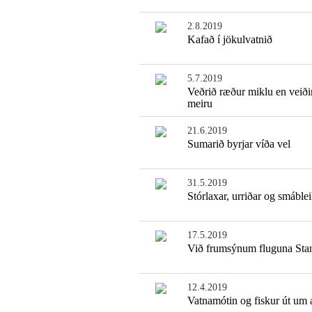
2.8.2019
Kafað í jökulvatnið
5.7.2019
Veðrið ræður miklu en veið
meiru
21.6.2019
Sumarið byrjar víða vel
31.5.2019
Stórlaxar, urriðar og smáblei
17.5.2019
Við frumsýnum fluguna Sta
12.4.2019
Vatnamótin og fiskur út um a