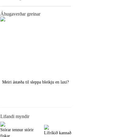
Áhugaverðar greinar
Meiri ástæða til sleppa bleikju en laxi?
Örstutt vorveiðiráð
Lifandi myndir
Stórar tennur stórir
Lífríkið kannað
fiskar