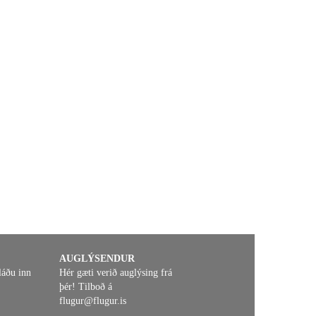
AUGLÝSENDUR
láðu inn
Hér gæti verið auglýsing frá
þér! Tilboð á
flugur@flugur.is