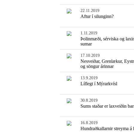
22.11.2019
Aftur í silunginn?
1.11.2019
Þolinmæði, sérviska og laxi
sumar
17.10.2019
Nesveiðar, Grenlækur, Eyst
og söngur árinnar
13.9.2019
Líflegt í Mýrarkvísl
30.8.2019
Sums staðar er laxveiðin ba
16.8.2019
Hundraðkallarnir streyma á 