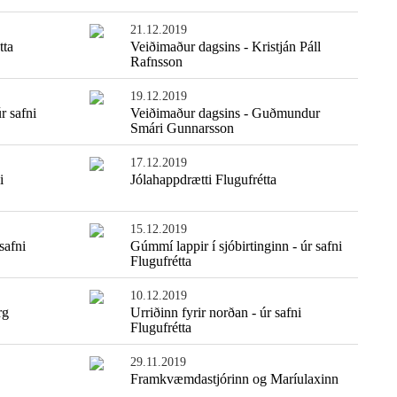
21.12.2019
tta
Veiðimaður dagsins - Kristján Páll
Rafnsson
19.12.2019
r safni
Veiðimaður dagsins - Guðmundur
Smári Gunnarsson
17.12.2019
i
Jólahappdrætti Flugufrétta
15.12.2019
Einfaldasta fiskisúpan
safni
Gúmmí lappir í sjóbirtinginn - úr safni
Flugufrétta
10.12.2019
rg
Urriðinn fyrir norðan - úr safni
Flugufrétta
29.11.2019
Framkvæmdastjórinn og Maríulaxinn