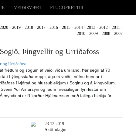
UR
VEIÐISVÆÐI
FLUGUFRÉTTIR
2020
-
2019
-
2018
-
2017
-
2016
-
2015
-
2014
-
2013
-
2012
-
2011
-
2010
-
2009
-
2008
-
2007
Sogið, Þingvellir og Urriðafoss
 af fréttum og sögum af veiði víða um land. Þar segir af 70
artá í Lýtingsstaðahreppi, ágætri veiði í nöfnu hennar í
afoss í Þjórsá og hlussubleikjum í Soginu og á Þingvöllum.
Sveini Þór Arnarsyni og fáum hressilegan fyrirlestur um
Á myndinni er Ríkarður Hjálmarsson með fallega bleikju úr
23.12.2019
Skötudagur