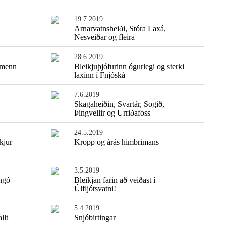
19.7.2019
Arnarvatnsheiði, Stóra Laxá,
Nesveiðar og fleira
28.6.2019
imenn
Bleikjuþjófurinn ógurlegi og sterki
laxinn í Fnjóská
7.6.2019
Skagaheiðin, Svartár, Sogið,
Þingvellir og Urriðafoss
24.5.2019
kjur
Kropp og árás himbrimans
3.5.2019
ngó
Bleikjan farin að veiðast í
Úlfljótsvatni!
5.4.2019
llt
Snjóbirtingar