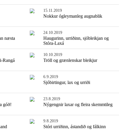
15.11.2019
Nokkur ógleymanleg augnablik
24.10.2019
nn næsta
Haugurinn, urriðinn, sjóbleikjan og
Stóra-Laxá
10.10.2019
ri-Rangá
Tröll og grænlenskar bleikjur
6.9.2019
Sjóbirtingur, lax og urriði
23.8.2019
ra góð!
Nýgengnir laxar og fleira skemmtileg
9.8.2019
land
Stóri urriðinn, ástandið og fálkinn