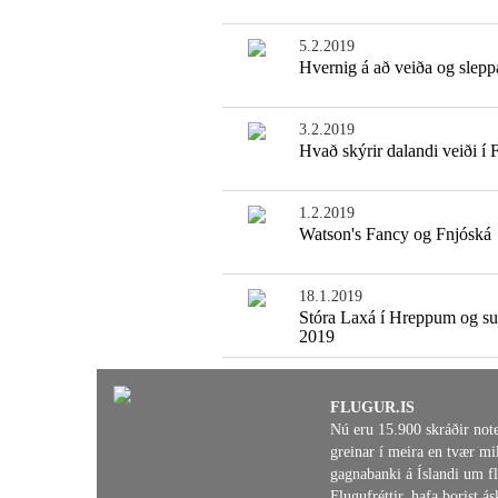
5.2.2019
Hvernig á að veiða og slepp
3.2.2019
Hvað skýrir dalandi veiði í 
1.2.2019
Watson's Fancy og Fnjóská
18.1.2019
Stóra Laxá í Hreppum og s
2019
FLUGUR.IS
Nú eru 15.900 skráðir not
greinar í meira en tvær mil
gagnabanki á Íslandi um fl
Flugufréttir, hafa borist 