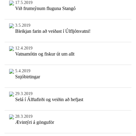
17.5.2019
Við frumsýnum fluguna Stangó
3.5.2019
Bleikjan farin að veiðast í Úlfljótsvatni!
12.4.2019
Vatnamótin og fiskur út um allt
5.4.2019
Snjóbirtingar
29.3.2019
Selá í Álftafirði og veiðin að hefjast
28.3.2019
Ævintýri á gönguför