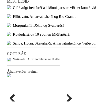
MEST LESIÐ
Glóðvolgt fréttabréf á leiðinni þar sem víða er komið við
Elliðavatn, Arnarvatnsheiði og Rio Grande
Morgunkaffi í Jöklu og Svalbarðsá
Rugludalsá og 10 í opnun Miðfjarðarár
Sandá, Hofsá, Skagaheiði, Arnarvatnsheiði og Veiðivötn
GOTT RÁÐ
Veiðivötn: Allir nobblerar og Kettir
Áhugaverðar greinar