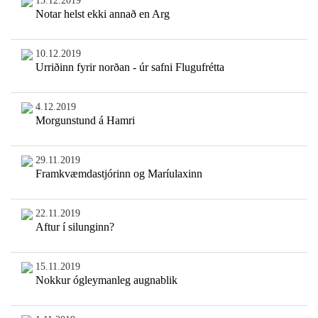
13.12.2019
Notar helst ekki annað en Arg
10.12.2019
Urriðinn fyrir norðan - úr safni Flugufrétta
4.12.2019
Morgunstund á Hamri
29.11.2019
Framkvæmdastjórinn og Maríulaxinn
22.11.2019
Aftur í silunginn?
15.11.2019
Nokkur ógleymanleg augnablik