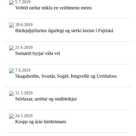
5.7.2019
Veðrið ræður miklu en veiðimenn meiru
28.6.2019
Bleikjuþjófurinn ógurlegi og sterki laxinn í Fnjóská
21.6.2019
Sumarið byrjar víða vel
7.6.2019
Skagaheiðin, Svartár, Sogið, Þingvellir og Urriðafoss
31.5.2019
Stórlaxar, urriðar og smábleikjur
24.5.2019
Kropp og árás himbrimans