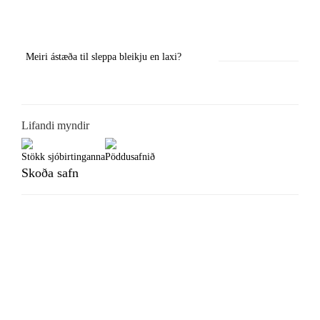
Previous
Next
Meiri ástæða til sleppa bleikju en laxi?
Örstutt vorveiðiráð
Lifandi myndir
Stökk sjóbirtinganna
Pöddusafnið
Skoða safn