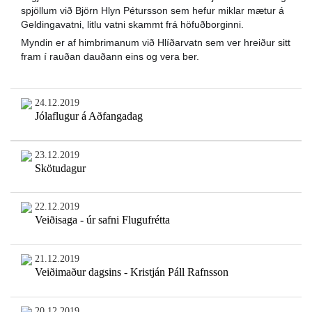
spjöllum við Björn Hlyn Pétursson sem hefur miklar mætur á
Geldingavatni, litlu vatni skammt frá höfuðborginni.
Myndin er af himbrimanum við Hlíðarvatn sem ver hreiður sitt
fram í rauðan dauðann eins og vera ber.
24.12.2019
Jólaflugur á Aðfangadag
23.12.2019
Skötudagur
22.12.2019
Veiðisaga - úr safni Flugufrétta
21.12.2019
Veiðimaður dagsins - Kristján Páll Rafnsson
20.12.2019