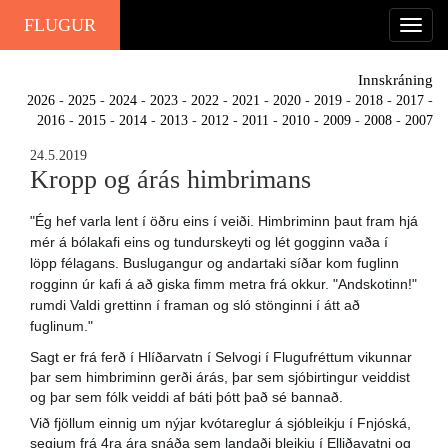
FLUGUR
Innskráning
2026
-
2025
-
2024
-
2023
-
2022
-
2021
-
2020
-
2019
-
2018
-
2017
-
2016
-
2015
-
2014
-
2013
-
2012
-
2011
-
2010
-
2009
-
2008
-
2007
24.5.2019
Kropp og árás himbrimans
"Ég hef varla lent í öðru eins í veiði. Himbriminn þaut fram hjá
mér á bólakafi eins og tundurskeyti og lét gogginn vaða í
löpp félagans. Buslugangur og andartaki síðar kom fuglinn
rogginn úr kafi á að giska fimm metra frá okkur. "Andskotinn!"
rumdi Valdi grettinn í framan og sló stönginni í átt að
fuglinum."
Sagt er frá ferð í Hlíðarvatn í Selvogi í Flugufréttum vikunnar
þar sem himbriminn gerði árás, þar sem sjóbirtingur veiddist
og þar sem fólk veiddi af báti þótt það sé banna
ð.
Við fjöllum einnig um nýjar kvótareglur á sjóbleikju í Fnjóská,
segjum frá 4ra ára snáða sem landaði bleikju í Elliðavatni og