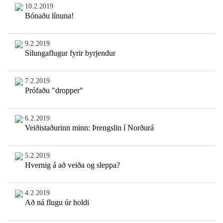
10.2.2019
Bónaðu línuna!
9.2.2019
Silungaflugur fyrir byrjendur
7.2.2019
Prófaðu "dropper"
6.2.2019
Veiðistaðurinn minn: Þrengslin í Norðurá
5.2.2019
Hvernig á að veiða og sleppa?
4.2.2019
Að ná flugu úr holdi