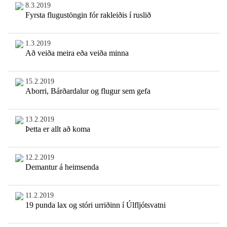
8.3.2019
Fyrsta flugustöngin fór rakleiðis í ruslið
1.3.2019
Að veiða meira eða veiða minna
15.2.2019
Aborri, Bárðardalur og flugur sem gefa
13.2.2019
Þetta er allt að koma
12.2.2019
Demantur á heimsenda
11.2.2019
19 punda lax og stóri urriðinn í Úlfljótsvatni