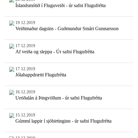
Íslandsmótið í Fluguveiði - úr safni Flugufrétta
19.12.2019
Veiðimaður dagsins - Guðmundur Smári Gunnarsson
17.12.2019
Af veiða og sleppa - Úr safni Flugufrétta
17.12.2019
Jólahappdrætti Flugufrétta
16.12.2019
Urriðalán á Þingvöllum - úr safni Flugufrétta
15.12.2019
Gúmmí lappir í sjóbirtinginn - úr safni Flugufrétta