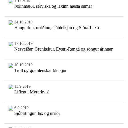
1.11.2019
Þolinmæði, sérviska og laxinn næsta sumar
24.10.2019
Haugurinn, urriðinn, sjóbleikjan og Stóra-Laxá
17.10.2019
Nesveiðar, Grenlækur, Eystri-Rangá og söngur árinnar
10.10.2019
Tröll og grænlenskar bleikjur
13.9.2019
Líflegt í Mýrarkvísl
6.9.2019
Sjóbirtingur, lax og urriði