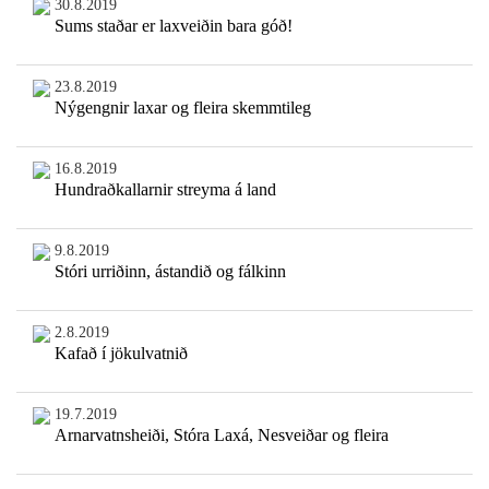
30.8.2019
Sums staðar er laxveiðin bara góð!
23.8.2019
Nýgengnir laxar og fleira skemmtileg
16.8.2019
Hundraðkallarnir streyma á land
9.8.2019
Stóri urriðinn, ástandið og fálkinn
2.8.2019
Kafað í jökulvatnið
19.7.2019
Arnarvatnsheiði, Stóra Laxá, Nesveiðar og fleira