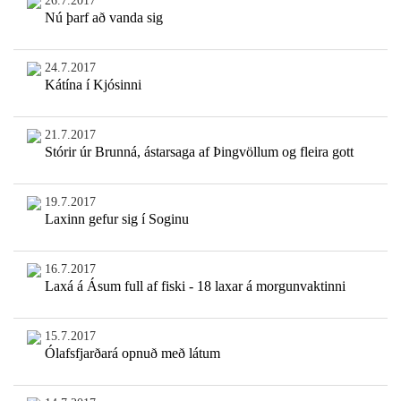
26.7.2017
Nú þarf að vanda sig
24.7.2017
Kátína í Kjósinni
21.7.2017
Stórir úr Brunná, ástarsaga af Þingvöllum og fleira gott
19.7.2017
Laxinn gefur sig í Soginu
16.7.2017
Laxá á Ásum full af fiski - 18 laxar á morgunvaktinni
15.7.2017
Ólafsfjarðará opnuð með látum