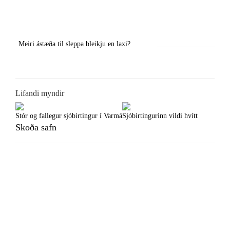
Previous
Next
Meiri ástæða til sleppa bleikju en laxi?
Örstutt vorveiðiráð
Lifandi myndir
Stór og fallegur sjóbirtingur í Varmá
Sjóbirtingurinn vildi hvítt
Skoða safn