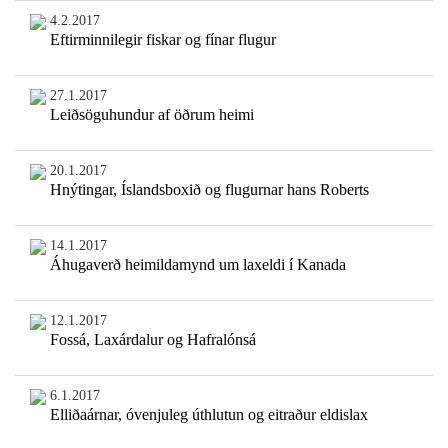
4.2.2017
Eftirminnilegir fiskar og fínar flugur
27.1.2017
Leiðsöguhundur af öðrum heimi
20.1.2017
Hnýtingar, Íslandsboxið og flugurnar hans Roberts
14.1.2017
Áhugaverð heimildamynd um laxeldi í Kanada
12.1.2017
Fossá, Laxárdalur og Hafralónsá
6.1.2017
Elliðaárnar, óvenjuleg úthlutun og eitraður eldislax