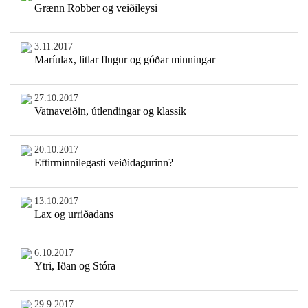
Grænn Robber og veiðileysi
3.11.2017
Maríulax, litlar flugur og góðar minningar
27.10.2017
Vatnaveiðin, útlendingar og klassík
20.10.2017
Eftirminnilegasti veiðidagurinn?
13.10.2017
Lax og urriðadans
6.10.2017
Ytri, Iðan og Stóra
29.9.2017