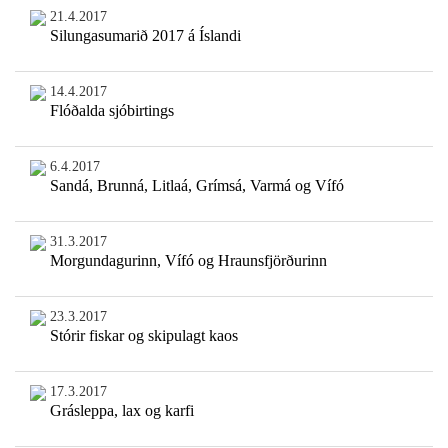
21.4.2017
Silungasumarið 2017 á Íslandi
14.4.2017
Flóðalda sjóbirtings
6.4.2017
Sandá, Brunná, Litlaá, Grímsá, Varmá og Vífó
31.3.2017
Morgundagurinn, Vífó og Hraunsfjörðurinn
23.3.2017
Stórir fiskar og skipulagt kaos
17.3.2017
Grásleppa, lax og karfi