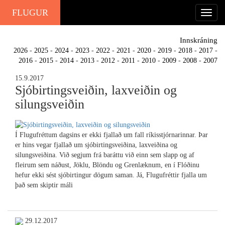
FLUGUR
Innskráning
2026
-
2025
-
2024
-
2023
-
2022
-
2021
-
2020
-
2019
-
2018
-
2017
-
2016
-
2015
-
2014
-
2013
-
2012
-
2011
-
2010
-
2009
-
2008
-
2007
15.9.2017
Sjóbirtingsveiðin, laxveiðin og
silungsveiðin
Í Flugufréttum dagsins er ekki fjallað um fall ríkisstjórnarinnar. Þar
er hins vegar fjallað um sjóbirtingsveiðina, laxveiðina og
silungsveiðina. Við segjum frá baráttu við einn sem slapp og af
fleirum sem náðust, Jöklu, Blöndu og Grenlæknum, en í Flóðinu
hefur ekki sést sjóbirtingur dögum saman. Já, Flugufréttir fjalla um
það sem skiptir máli
29.12.2017