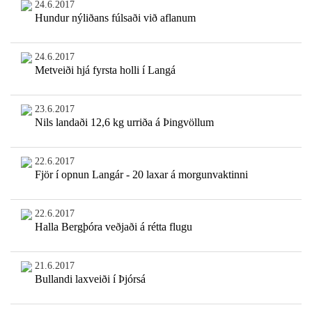
24.6.2017
Hundur nýliðans fúlsaði við aflanum
24.6.2017
Metveiði hjá fyrsta holli í Langá
23.6.2017
Nils landaði 12,6 kg urriða á Þingvöllum
22.6.2017
Fjör í opnun Langár - 20 laxar á morgunvaktinni
22.6.2017
Halla Bergþóra veðjaði á rétta flugu
21.6.2017
Bullandi laxveiði í Þjórsá