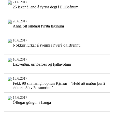
21.6.2017
25 laxar á land á fyrsta degi í Elliðaánum
20.6.2017
Anna Sif landaði fyrsta laxinum
18.6.2017
Nokkrir lurkar á sveimi í Þverá og Brennu
16.6.2017
Laxveiðin, urriðafoss og fjallavötnin
15.6.2017
Fékk 90 sm hæng í opnun Kjarrár - "Held að maður þurfi
ekkert að kvíða sumrinu"
14.6.2017
Öflugar göngur í Langá