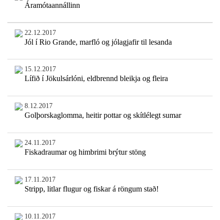
Áramótaannállinn
22.12.2017
Jól í Rio Grande, marfló og jólagjafir til lesanda
15.12.2017
Lífið í Jökulsárlóni, eldbrennd bleikja og fleira
8.12.2017
Golþorskaglomma, heitir pottar og skítlélegt sumar
24.11.2017
Fiskadraumar og himbrimi brýtur stöng
17.11.2017
Stripp, litlar flugur og fiskar á röngum stað!
10.11.2017