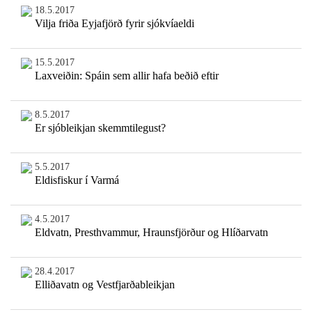
18.5.2017
Vilja friða Eyjafjörð fyrir sjókvíaeldi
15.5.2017
Laxveiðin: Spáin sem allir hafa beðið eftir
8.5.2017
Er sjóbleikjan skemmtilegust?
5.5.2017
Eldisfiskur í Varmá
4.5.2017
Eldvatn, Presthvammur, Hraunsfjörður og Hlíðarvatn
28.4.2017
Elliðavatn og Vestfjarðableikjan