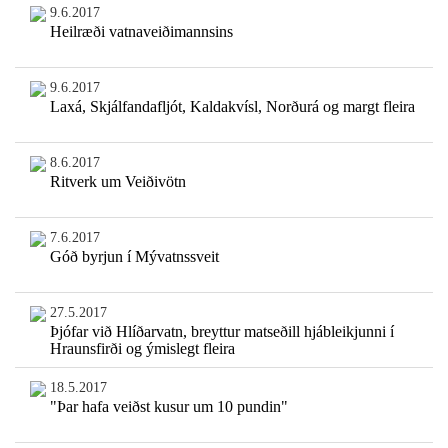
9.6.2017
Heilræði vatnaveiðimannsins
9.6.2017
Laxá, Skjálfandafljót, Kaldakvísl, Norðurá og margt fleira
8.6.2017
Ritverk um Veiðivötn
7.6.2017
Góð byrjun í Mývatnssveit
27.5.2017
Þjófar við Hlíðarvatn, breyttur matseðill hjábleikjunni í
Hraunsfirði og ýmislegt fleira
18.5.2017
"Þar hafa veiðst kusur um 10 pundin"