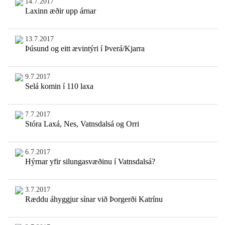
14.7.2017
Laxinn æðir upp árnar
13.7.2017
Þúsund og eitt ævintýri í Þverá/Kjarra
9.7.2017
Selá komin í 110 laxa
7.7.2017
Stóra Laxá, Nes, Vatnsdalsá og Orri
6.7.2017
Hýrnar yfir silungasvæðinu í Vatnsdalsá?
3.7.2017
Ræddu áhyggjur sínar við Þorgerði Katrínu