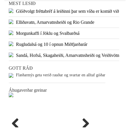
MEST LESIÐ
Glóðvolgt fréttabréf á leiðinni þar sem víða er komið við
Elliðavatn, Arnarvatnsheiði og Rio Grande
Morgunkaffi í Jöklu og Svalbarðsá
Rugludalsá og 10 í opnun Miðfjarðarár
Sandá, Hofsá, Skagaheiði, Arnarvatnsheiði og Veiðivötn
GOTT RÁÐ
Flæðarmýs geta verið rauðar og svartar en alltaf góðar
Áhugaverðar greinar