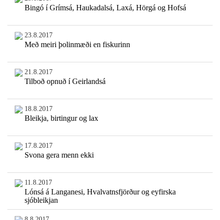
Bingó í Grímsá, Haukadalsá, Laxá, Hörgá og Hofsá
23.8.2017
Með meiri þolinmæði en fiskurinn
21.8.2017
Tilboð opnuð í Geirlandsá
18.8.2017
Bleikja, birtingur og lax
17.8.2017
Svona gera menn ekki
11.8.2017
Lónsá á Langanesi, Hvalvatnsfjörður og eyfirska
sjóbleikjan
8.8.2017