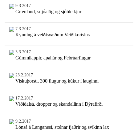
9.3.2017
Grænland, snjóalög og sjóbleikjur
7.3.2017
Kynning á veiðisvæðum Veiðikortsins
3.3.2017
Gúmmílappir, apahár og Febrúarflugur
23.2.2017
Viskuþorsti, 300 flugur og kúkur í lauginni
17.2.2017
Víðidalsá, dropper og skandallinn í Dýrafirði
9.2.2017
Lónsá á Langanesi, stolnar fjaðrir og svikinn lax