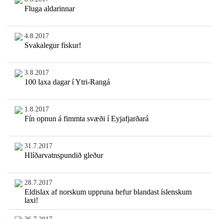
Fluga aldarinnar
4.8.2017
Svakalegur fiskur!
3.8.2017
100 laxa dagar í Ytri-Rangá
1.8.2017
Fín opnun á fimmta svæði í Eyjafjarðará
31.7.2017
Hlíðarvatnspundið gleður
28.7.2017
Eldislax af norskum uppruna hefur blandast íslenskum
laxi!