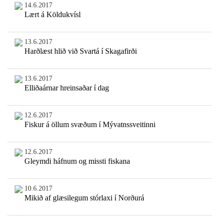
14.6.2017
Lært á Köldukvísl
13.6.2017
Harðlæst hlið við Svartá í Skagafirði
13.6.2017
Elliðaárnar hreinsaðar í dag
12.6.2017
Fiskur á öllum svæðum í Mývatnssveitinni
12.6.2017
Gleymdi háfnum og missti fiskana
10.6.2017
Mikið af glæsilegum stórlaxi í Norðurá