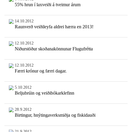
55% hrun í laxveiði á tveimur árum
14.10.2012
Raunverð veiðileyfa aldrei hærra en 2013!
12.10.2012
Niðurstöður skoðanakönnunar Flugufrétta
12.10.2012
Færri krónur og færri dagar.
5.10.2012
Beljubrúin og veiðibókarklefinn
28.9.2012
Birtingur, hnýtingaverksmiðja og fiskidauði
21.9.2012