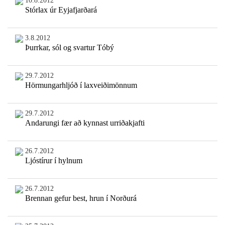
10.8.2012
Stórlax úr Eyjafjarðará
3.8.2012
Þurrkar, sól og svartur Tóbý
29.7.2012
Hörmungarhljóð í laxveiðimönnum
29.7.2012
Andarungi fær að kynnast urriðakjafti
26.7.2012
Ljóstírur í hylnum
26.7.2012
Brennan gefur best, hrun í Norðurá