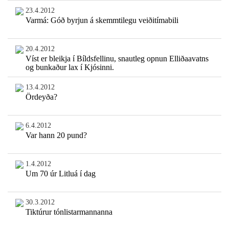
23.4.2012
Varmá: Góð byrjun á skemmtilegu veiðitímabili
20.4.2012
Víst er bleikja í Bíldsfellinu, snautleg opnun Elliðaavatns
og bunkaður lax í Kjósinni.
13.4.2012
Ördeyða?
6.4.2012
Var hann 20 pund?
1.4.2012
Um 70 úr Litluá í dag
30.3.2012
Tiktúrur tónlistarmannanna