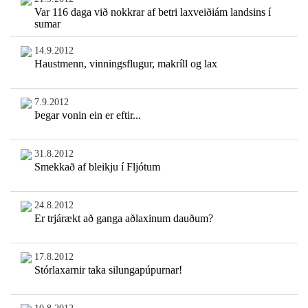
Var 116 daga við nokkrar af betri laxveiðiám landsins í
sumar
14.9.2012
Haustmenn, vinningsflugur, makríll og lax
7.9.2012
Þegar vonin ein er eftir...
31.8.2012
Smekkað af bleikju í Fljótum
24.8.2012
Er trjárækt að ganga aðlaxinum dauðum?
17.8.2012
Stórlaxarnir taka silungapúpurnar!