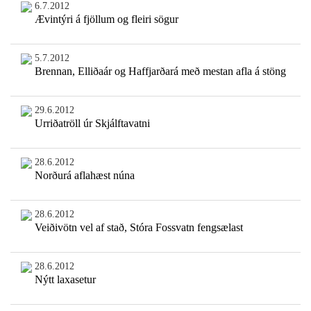
6.7.2012
Ævintýri á fjöllum og fleiri sögur
5.7.2012
Brennan, Elliðaár og Haffjarðará með mestan afla á stöng
29.6.2012
Urriðatröll úr Skjálftavatni
28.6.2012
Norðurá aflahæst núna
28.6.2012
Veiðivötn vel af stað, Stóra Fossvatn fengsælast
28.6.2012
Nýtt laxasetur