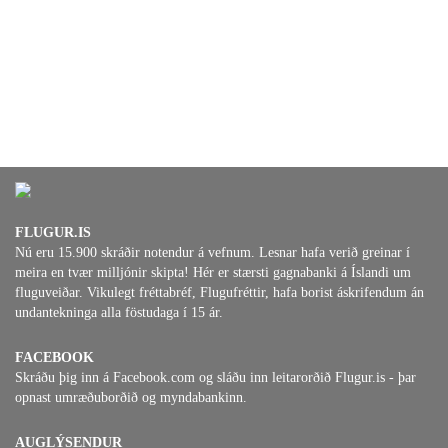
FLUGUR.IS
Nú eru 15.900 skráðir notendur á vefnum. Lesnar hafa verið greinar í
meira en tvær milljónir skipta! Hér er stærsti gagnabanki á Íslandi um
fluguveiðar. Vikulegt fréttabréf, Flugufréttir, hafa borist áskrifendum án
undantekninga alla föstudaga í 15 ár.
FACEBOOK
Skráðu þig inn á Facebook.com og sláðu inn leitarorðið Flugur.is - þar
opnast umræðuborðið og myndabankinn.
AUGLÝSENDUR