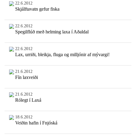
22.6.2012
Skjálftavatn gefur fiska
22.6.2012
Spegilflúð með helming laxa í Aðaldal
22.6.2012
Lax, urriði, bleikja, fluga og milljónir af mývargi!
21.6.2012
Fín laxveiði
21.6.2012
Rólegt í Laxá
18.6.2012
Veiðin hafin í Fnjóská