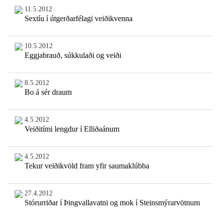
11.5.2012
Sextíu í útgerðarfélagi veiðikvenna
10.5.2012
Eggjabrauð, súkkulaði og veiði
8.5.2012
Bo á sér draum
4.5.2012
Veiðitími lengdur í Elliðaánum
4.5.2012
Tekur veiðikvöld fram yfir saumaklúbba
27.4.2012
Stórurriðar í Þingvallavatni og mok í Steinsmýrarvötnum