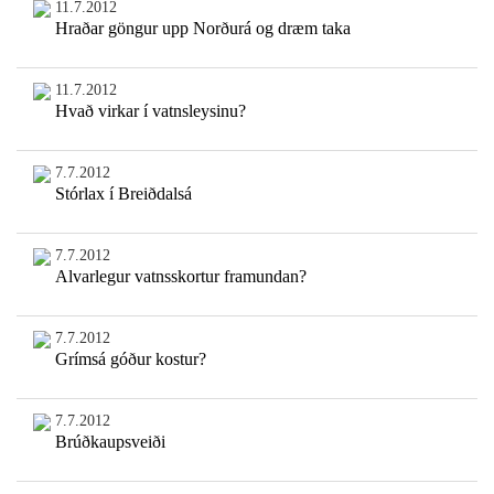
11.7.2012
Hraðar göngur upp Norðurá og dræm taka
11.7.2012
Hvað virkar í vatnsleysinu?
7.7.2012
Stórlax í Breiðdalsá
7.7.2012
Alvarlegur vatnsskortur framundan?
7.7.2012
Grímsá góður kostur?
7.7.2012
Brúðkaupsveiði