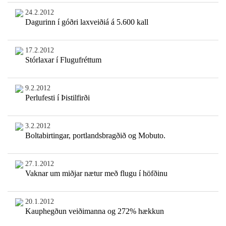
24.2.2012
Dagurinn í góðri laxveiðiá á 5.600 kall
17.2.2012
Stórlaxar í Flugufréttum
9.2.2012
Perlufesti í Þistilfirði
3.2.2012
Boltabirtingar, portlandsbragðið og Mobuto.
27.1.2012
Vaknar um miðjar nætur með flugu í höfðinu
20.1.2012
Kauphegðun veiðimanna og 272% hækkun