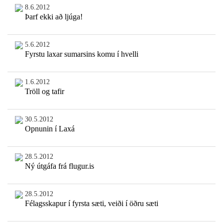
8.6.2012
Þarf ekki að ljúga!
5.6.2012
Fyrstu laxar sumarsins komu í hvelli
1.6.2012
Tröll og tafir
30.5.2012
Opnunin í Laxá
28.5.2012
Ný útgáfa frá flugur.is
28.5.2012
Félagsskapur í fyrsta sæti, veiði í öðru sæti