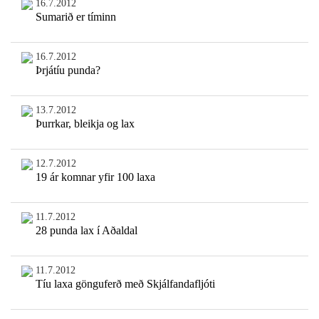
16.7.2012
Sumarið er tíminn
16.7.2012
Þrjátíu punda?
13.7.2012
Þurrkar, bleikja og lax
12.7.2012
19 ár komnar yfir 100 laxa
11.7.2012
28 punda lax í Aðaldal
11.7.2012
Tíu laxa gönguferð með Skjálfandafljóti