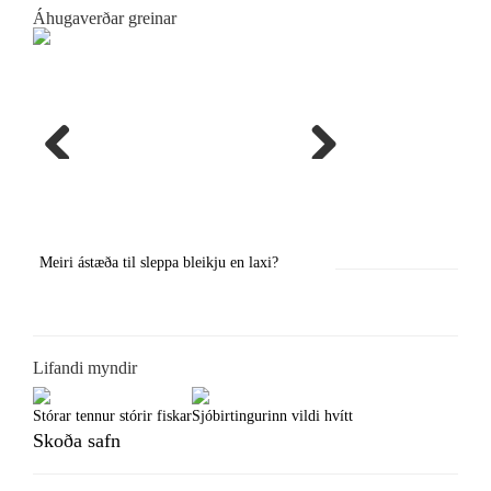
Áhugaverðar greinar
Previous
Next
Meiri ástæða til sleppa bleikju en laxi?
Örstutt vorveiðiráð
Lifandi myndir
Stórar tennur stórir fiskar
Sjóbirtingurinn vildi hvítt
Skoða safn