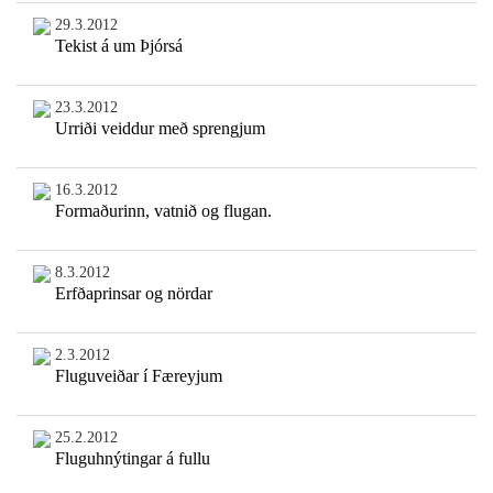
29.3.2012
Tekist á um Þjórsá
23.3.2012
Urriði veiddur með sprengjum
16.3.2012
Formaðurinn, vatnið og flugan.
8.3.2012
Erfðaprinsar og nördar
2.3.2012
Fluguveiðar í Færeyjum
25.2.2012
Fluguhnýtingar á fullu