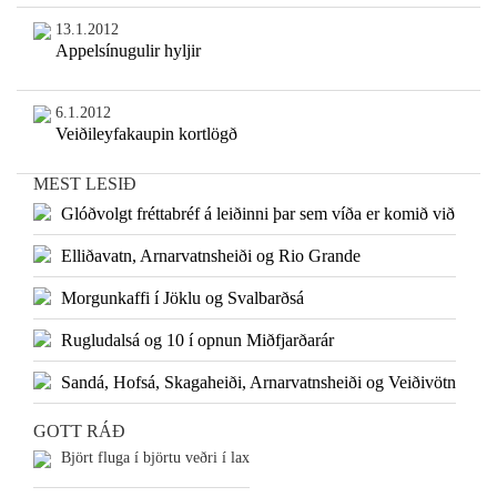
13.1.2012
Appelsínugulir hyljir
6.1.2012
Veiðileyfakaupin kortlögð
MEST LESIÐ
Glóðvolgt fréttabréf á leiðinni þar sem víða er komið við
Elliðavatn, Arnarvatnsheiði og Rio Grande
Morgunkaffi í Jöklu og Svalbarðsá
Rugludalsá og 10 í opnun Miðfjarðarár
Sandá, Hofsá, Skagaheiði, Arnarvatnsheiði og Veiðivötn
GOTT RÁÐ
Björt fluga í björtu veðri í lax