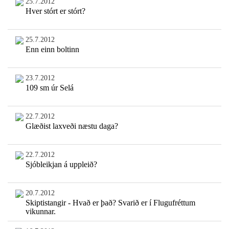
25.7.2012
Hver stórt er stórt?
25.7.2012
Enn einn boltinn
23.7.2012
109 sm úr Selá
22.7.2012
Glæðist laxveði næstu daga?
22.7.2012
Sjóbleikjan á uppleið?
20.7.2012
Skiptistangir - Hvað er það? Svarið er í Flugufréttum
vikunnar.