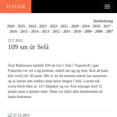
FLUGUR
Innskráning
2026
-
2025
-
2024
-
2023
-
2022
-
2021
-
2020
-
2019
-
2018
-
2017
-
2016
-
2015
-
2014
-
2013
-
2012
-
2011
-
2010
-
2009
-
2008
-
2007
23.7.2012
109 sm úr Selá
Árni Baldursson landaði 109 sm laxi í Selá í Vopnafirði í gær.
Fiskurinn var vel á sig kominn, mikill um sig og telur Árni að hann
hafi verið yfir 30 pund. Hér er án efa kominn stærsti lax sumarsins
og sá stærsti sem nokkru sinni hefur fengist í Selá. Laxinn tók
svarta hitch-túbu nr. 14 í Skipahyl og var Árni einungis með 12
punda taum á sjöunni sinni. Hann var hálfa aðra klukkustund að
landa drekanum.
27.12.2012