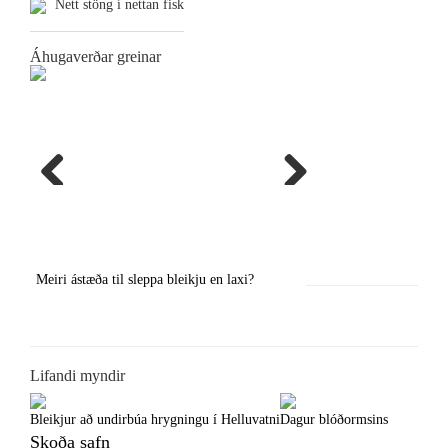
Nett stöng í nettan fisk
Áhugaverðar greinar
Previous
Next
Meiri ástæða til sleppa bleikju en laxi?
Örstutt vorveiðiráð
Lifandi myndir
Bleikjur að undirbúa hrygningu í Helluvatni
Dagur blóðormsins
Skoða safn