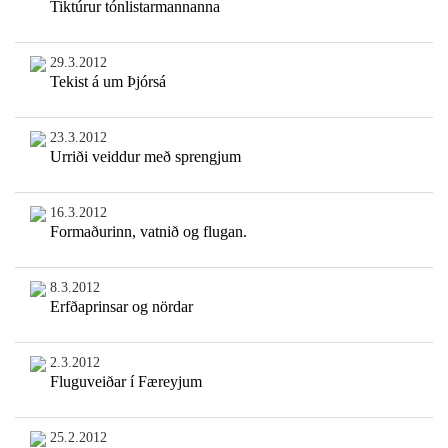
Tiktúrur tónlistarmannanna
29.3.2012
Tekist á um Þjórsá
23.3.2012
Urriði veiddur með sprengjum
16.3.2012
Formaðurinn, vatnið og flugan.
8.3.2012
Erfðaprinsar og nördar
2.3.2012
Fluguveiðar í Færeyjum
25.2.2012