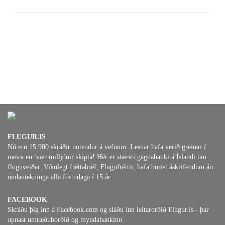
FLUGUR.IS
Nú eru 15.900 skráðir notendur á vefnum. Lesnar hafa verið greinar í
meira en tvær milljónir skipta! Hér er stærsti gagnabanki á Íslandi um
fluguveiðar. Vikulegt fréttabréf, Flugufréttir, hafa borist áskrifendum án
undantekninga alla föstudaga í 15 ár.
FACEBOOK
Skráðu þig inn á Facebook.com og sláðu inn leitarorðið Flugur.is - þar
opnast umræðuborðið og myndabankinn.