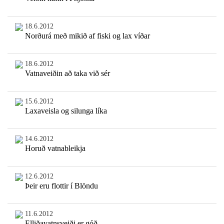
18.6.2012
Norðurá með mikið af fiski og lax víðar
18.6.2012
Vatnaveiðin að taka við sér
15.6.2012
Laxaveisla og silunga líka
14.6.2012
Horuð vatnableikja
12.6.2012
Þeir eru flottir í Blöndu
11.6.2012
Elliðavatnsveiði er góð