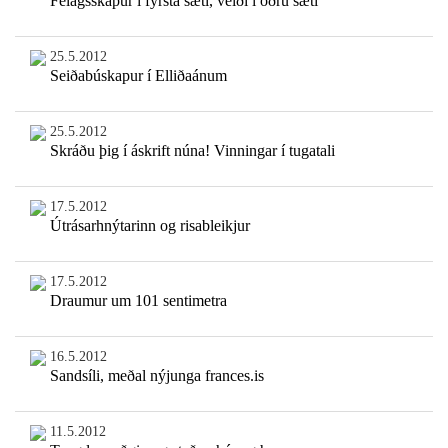
Félagsskapur í fyrsta sæti, veiði í öðru sæti
25.5.2012
Seiðabúskapur í Elliðaánum
25.5.2012
Skráðu þig í áskrift núna! Vinningar í tugatali
17.5.2012
Útrásarhnýtarinn og risableikjur
17.5.2012
Draumur um 101 sentimetra
16.5.2012
Sandsíli, meðal nýjunga frances.is
11.5.2012