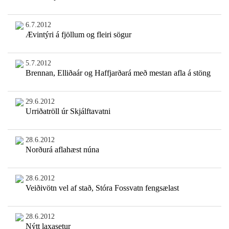
6.7.2012
Ævintýri á fjöllum og fleiri sögur
5.7.2012
Brennan, Elliðaár og Haffjarðará með mestan afla á stöng
29.6.2012
Urriðatröll úr Skjálftavatni
28.6.2012
Norðurá aflahæst núna
28.6.2012
Veiðivötn vel af stað, Stóra Fossvatn fengsælast
28.6.2012
Nýtt laxasetur