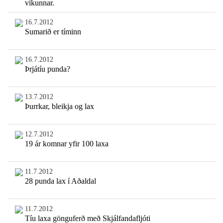
vikunnar.
16.7.2012
Sumarið er tíminn
16.7.2012
Þrjátíu punda?
13.7.2012
Þurrkar, bleikja og lax
12.7.2012
19 ár komnar yfir 100 laxa
11.7.2012
28 punda lax í Aðaldal
11.7.2012
Tíu laxa gönguferð með Skjálfandafljóti