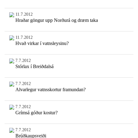
11.7.2012
Hraðar göngur upp Norðurá og dræm taka
11.7.2012
Hvað virkar í vatnsleysinu?
7.7.2012
Stórlax í Breiðdalsá
7.7.2012
Alvarlegur vatnsskortur framundan?
7.7.2012
Grímsá góður kostur?
7.7.2012
Brúðkaupsveiði