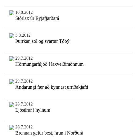
10.8.2012
Stórlax úr Eyjafjarðará
3.8.2012
Þurrkar, sól og svartur Tóbý
29.7.2012
Hörmungarhljóð í laxveiðimönnum
29.7.2012
Andarungi fær að kynnast urriðakjafti
26.7.2012
Ljóstírur í hylnum
26.7.2012
Brennan gefur best, hrun í Norðurá