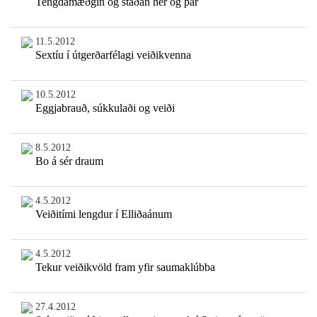
Tengdamæðgin og staðan hér og þar
11.5.2012
Sextíu í útgerðarfélagi veiðikvenna
10.5.2012
Eggjabrauð, súkkulaði og veiði
8.5.2012
Bo á sér draum
4.5.2012
Veiðitími lengdur í Elliðaánum
4.5.2012
Tekur veiðikvöld fram yfir saumaklúbba
27.4.2012