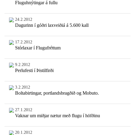
Fluguhnýtingar á fullu
24.2.2012
Dagurinn í góðri laxveiðiá á 5.600 kall
17.2.2012
Stórlaxar í Flugufréttum
9.2.2012
Perlufesti í Þistilfirði
3.2.2012
Boltabirtingar, portlandsbragðið og Mobuto.
27.1.2012
Vaknar um miðjar nætur með flugu í höfðinu
20.1.2012