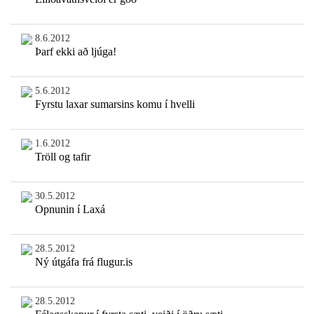
8.6.2012
Þarf ekki að ljúga!
5.6.2012
Fyrstu laxar sumarsins komu í hvelli
1.6.2012
Tröll og tafir
30.5.2012
Opnunin í Laxá
28.5.2012
Ný útgáfa frá flugur.is
28.5.2012