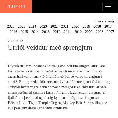
FLUGUR
Innskráning
2026
-
2025
-
2024
-
2023
-
2022
-
2021
-
2020
-
2019
-
2018
-
2017
-
2016
-
2015
-
2014
-
2013
-
2012
-
2011
-
2010
-
2009
-
2008
-
2007
23.3.2012
Urriði veiddur með sprengjum
Í fyrirlestri sem Jóhannes Sturlaugsson hélt um Þingvallaurriðann
fyrr í þessari viku, kom meðal annars fram að dæmi eru um að
menn hafi veitt hann við útfallið með því að varpa sprengjum í
vatnið. Einnig ræddi Jóhannes um kvikasilfursmengun í fiskinum og
útskýrði hvers vegna hann er svona mengaður en ekki urriðar víða
annars staðar, til dæmis í Laxá í Þing. Í Flugufréttum vikunnar er
fjallað um þessi mál og einnig kynntar til sögunnar flugurnar
Edison Light Tiger, Temple Dog og Monkey Hair Sunray Shadow,
auk þess sem drepið er á ýmis önnur mál.