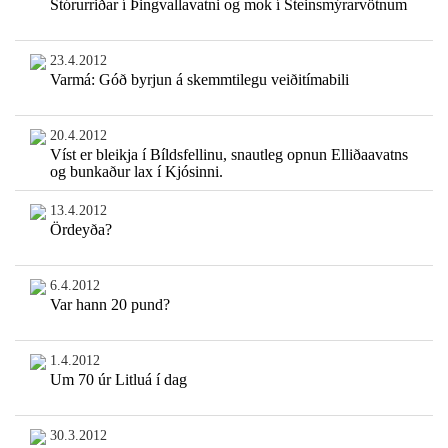
Stórurriðar í Þingvallavatni og mok í Steinsmýrarvötnum
23.4.2012
Varmá: Góð byrjun á skemmtilegu veiðitímabili
20.4.2012
Víst er bleikja í Bíldsfellinu, snautleg opnun Elliðaavatns
og bunkaður lax í Kjósinni.
13.4.2012
Ördeyða?
6.4.2012
Var hann 20 pund?
1.4.2012
Um 70 úr Litluá í dag
30.3.2012