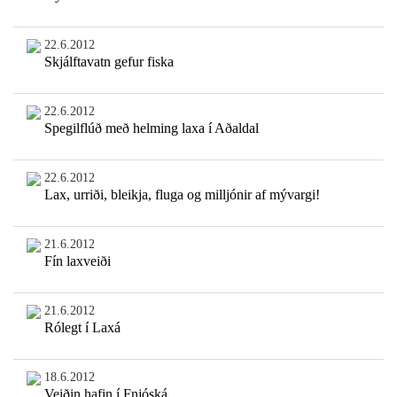
22.6.2012
Skjálftavatn gefur fiska
22.6.2012
Spegilflúð með helming laxa í Aðaldal
22.6.2012
Lax, urriði, bleikja, fluga og milljónir af mývargi!
21.6.2012
Fín laxveiði
21.6.2012
Rólegt í Laxá
18.6.2012
Veiðin hafin í Fnjóská