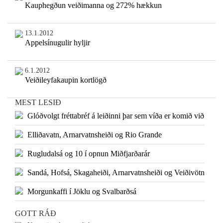
Kauphegðun veiðimanna og 272% hækkun
13.1.2012
Appelsínugulir hyljir
6.1.2012
Veiðileyfakaupin kortlögð
MEST LESIÐ
Glóðvolgt fréttabréf á leiðinni þar sem víða er komið við
Elliðavatn, Arnarvatnsheiði og Rio Grande
Rugludalsá og 10 í opnun Miðfjarðarár
Sandá, Hofsá, Skagaheiði, Arnarvatnsheiði og Veiðivötn
Morgunkaffi í Jöklu og Svalbarðsá
GOTT RÁÐ