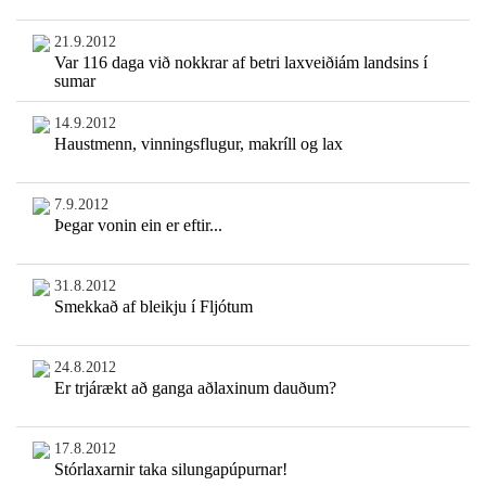
21.9.2012
Var 116 daga við nokkrar af betri laxveiðiám landsins í
sumar
14.9.2012
Haustmenn, vinningsflugur, makríll og lax
7.9.2012
Þegar vonin ein er eftir...
31.8.2012
Smekkað af bleikju í Fljótum
24.8.2012
Er trjárækt að ganga aðlaxinum dauðum?
17.8.2012
Stórlaxarnir taka silungapúpurnar!