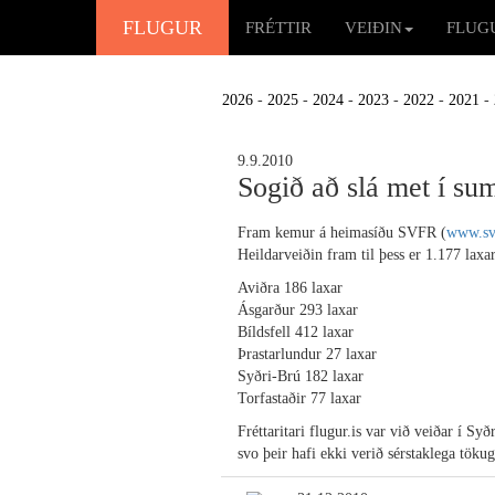
FLUGUR
FRÉTTIR
VEIÐIN
FLUG
2026
-
2025
-
2024
-
2023
-
2022
-
2021
-
9.9.2010
Sogið að slá met í su
Fram kemur á heimasíðu SVFR (
www.svf
Heildarveiðin fram til þess er 1.177 laxa
Aviðra 186 laxar
Ásgarður 293 laxar
Bíldsfell 412 laxar
Þrastarlundur 27 laxar
Syðri-Brú 182 laxar
Torfastaðir 77 laxar
Fréttaritari flugur.is var við veiðar í Sy
svo þeir hafi ekki verið sérstaklega töku