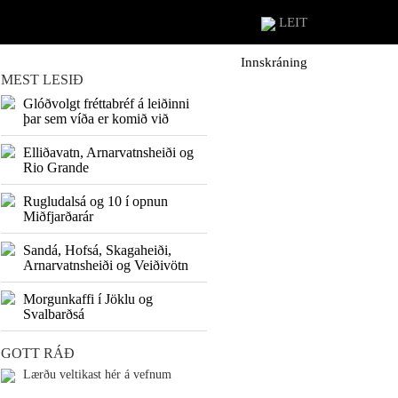
LEIT
Innskráning
MEST LESIÐ
Glóðvolgt fréttabréf á leiðinni
þar sem víða er komið við
Elliðavatn, Arnarvatnsheiði og
Rio Grande
Rugludalsá og 10 í opnun
Miðfjarðarár
Sandá, Hofsá, Skagaheiði,
Arnarvatnsheiði og Veiðivötn
Morgunkaffi í Jöklu og
Svalbarðsá
GOTT RÁÐ
Lærðu veltikast hér á vefnum