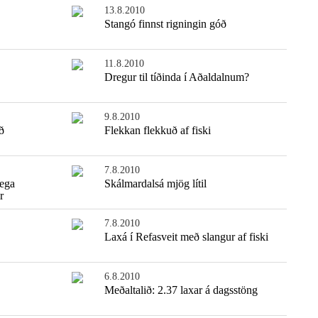
13.8.2010
Stangó finnst rigningin góð
11.8.2010
Dregur til tíðinda í Aðaldalnum?
9.8.2010
ð
Flekkan flekkuð af fiski
7.8.2010
lega
Skálmardalsá mjög lítil
r
7.8.2010
Laxá í Refasveit með slangur af fiski
6.8.2010
Meðaltalið: 2.37 laxar á dagsstöng