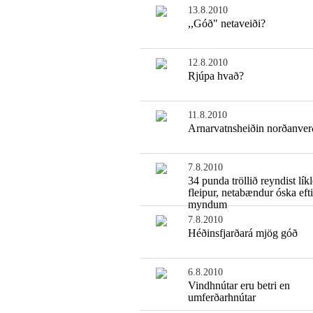
13.8.2010
,,Góð" netaveiði?
12.8.2010
Rjúpa hvað?
11.8.2010
Arnarvatnsheiðin norðanver
7.8.2010
34 punda tröllið reyndist lík
fleipur, netabændur óska efti
myndum
7.8.2010
Héðinsfjarðará mjög góð
6.8.2010
Vindhnútar eru betri en
umferðarhnútar