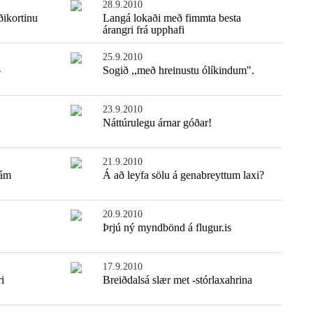
28.9.2010
iðikortinu
Langá lokaði með fimmta besta
árangri frá upphafi
25.9.2010
-
Sogið ,,með hreinustu ólíkindum".
23.9.2010
Náttúrulegu árnar góðar!
21.9.2010
 ám
Á að leyfa sölu á genabreyttum laxi?
20.9.2010
Þrjú ný myndbönd á flugur.is
17.9.2010
i
Breiðdalsá slær met -stórlaxahrina