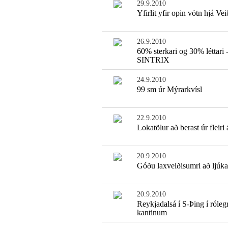
29.9.2010
Yfirlit yfir opin vötn hjá Ve
26.9.2010
60% sterkari og 30% léttari 
SINTRIX
24.9.2010
99 sm úr Mýrarkvísl
22.9.2010
Lokatölur að berast úr fleiri
20.9.2010
Góðu laxveiðisumri að ljúka
20.9.2010
Reykjadalsá í S-Þing í rólegr
kantinum