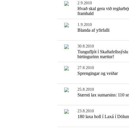
2.9.2010
Hvað skal gera við reglurbrj
framhald
1.9.2010
Blanda af yfirfalli
30.8.2010
Tungufljót í Skaftafellssýslu 
birtingurinn mættur!
27.8.2010
Sprengingar og veiðar
25.8.2010
Stærsti lax sumarsins: 110 s
23.8.2010
180 laxa holl í Laxá í Dölu