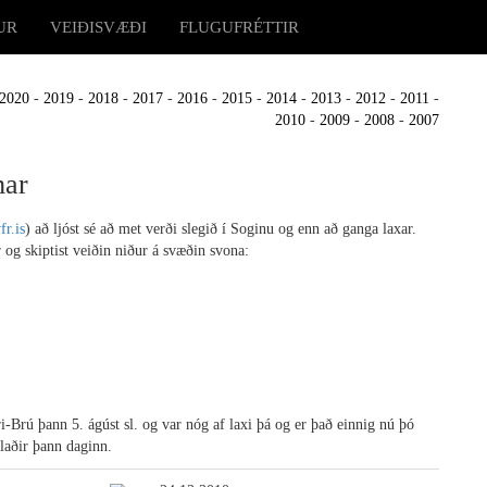
UR
VEIÐISVÆÐI
FLUGUFRÉTTIR
2020
-
2019
-
2018
-
2017
-
2016
-
2015
-
2014
-
2013
-
2012
-
2011
-
2010
-
2009
-
2008
-
2007
mar
r.is
) að ljóst sé að met verði slegið í Soginu og enn að ganga laxar.
r og skiptist veiðin niður á svæðin svona:
ðri-Brú þann 5. ágúst sl. og var nóg af laxi þá og er það einnig nú þó
glaðir þann daginn.