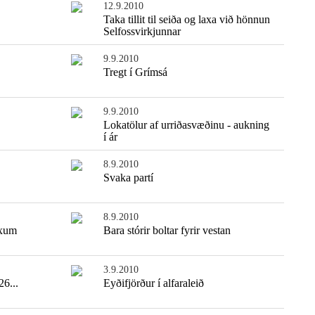
12.9.2010
Taka tillit til seiða og laxa við hönnun
Selfossvirkjunnar
9.9.2010
Tregt í Grímsá
9.9.2010
Lokatölur af urriðasvæðinu - aukning
í ár
8.9.2010
Svaka partí
8.9.2010
öxum
Bara stórir boltar fyrir vestan
3.9.2010
26...
Eyðifjörður í alfaraleið