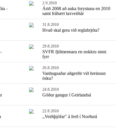
2.9.2010
óta -
Árið 2008 að auka forystuna en 2010
samt frábært laxveiðiár
31.8.2010
Hvað skal gera við reglubrjóta?
29.8.2010
-
SVFR fjölmennara en nokkru sinni
fyrr
26.8.2010
Vanhugsaðar aðgerðir við hreinsun
ösku?
24.8.2010
m
Góður gangur í Geirlandsá
22.8.2010
m
,,Veiðiþjófar" á ferð í Norðurá