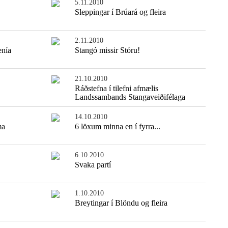
5.11.2010
Sleppingar í Brúará og fleira
2.11.2010
enía
Stangó missir Stóru!
21.10.2010
Ráðstefna í tilefni afmælis
Landssambands Stangaveiðifélaga
14.10.2010
ma
6 löxum minna en í fyrra...
6.10.2010
Svaka partí
1.10.2010
Breytingar í Blöndu og fleira