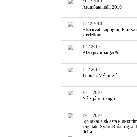
31.12.2010
Áramótaannáll 2010
17.12.2010
Hlíðarvatnsuppgjör, Krossá
kærleikur
4.12.2010
Bleikjuvarnargarður
1.12.2010
Tilboð í Mýrarkvísl
28.11.2010
Ný stjórn Stangó
19.11.2010
Sjö laxar á síðasta klukkutí
leigutaki Syðri-Brúar og sit
fleira!