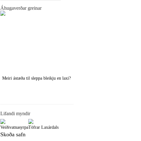
Áhugaverðar greinar
Meiri ástæða til sleppa bleikju en laxi?
Örstutt vorveiðiráð
Lifandi myndir
Veiðivatnasyrpa
Töfrar Laxárdals
Skoða safn