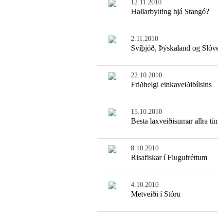
12.11.2010
Hallarbylting hjá Stangó?
2.11.2010
Svíþjóð, Þýskaland og Slóv
22.10.2010
Friðhelgi einkaveiðibílsins
15.10.2010
Besta laxveiðisumar allra tí
8.10.2010
Risafiskar í Flugufréttum
4.10.2010
Metveiði í Stóru