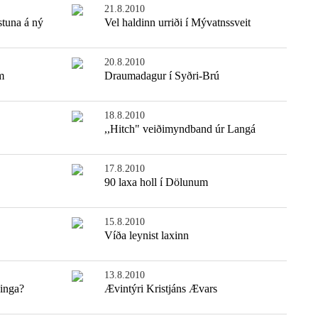
21.8.2010
stuna á ný
Vel haldinn urriði í Mývatnssveit
20.8.2010
m
Draumadagur í Syðri-Brú
18.8.2010
,,Hitch" veiðimyndband úr Langá
17.8.2010
90 laxa holl í Dölunum
15.8.2010
Víða leynist laxinn
13.8.2010
dinga?
Ævintýri Kristjáns Ævars