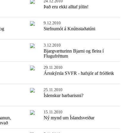
24.12.2010
Það eru ekki alltaf jólin!
9.12.2010
 og
Stefnumót á Knútsstaðatúni
3.12.2010
Bjargvætturinn Bjarni og fleira í
Flugufréttum
29.11.2010
Ársskýrsla SVFR - hafsjór af fróðleik
Einfaldasta fiskisúpan
25.11.2010
Íslenskur barbarismi?
15.11.2010
manun,
Ný mynd um Íslandsveiðar
thvað