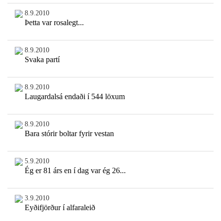
8.9.2010
Þetta var rosalegt...
8.9.2010
Svaka partí
8.9.2010
Laugardalsá endaði í 544 löxum
8.9.2010
Bara stórir boltar fyrir vestan
5.9.2010
Ég er 81 árs en í dag var ég 26...
3.9.2010
Eyðifjörður í alfaraleið