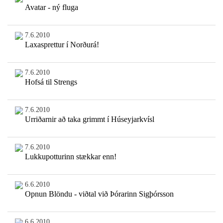
Avatar - ný fluga
7.6.2010
Laxasprettur í Norðurá!
7.6.2010
Hofsá til Strengs
7.6.2010
Urriðarnir að taka grimmt í Húseyjarkvísl
7.6.2010
Lukkupotturinn stækkar enn!
6.6.2010
Opnun Blöndu - viðtal við Þórarinn Sigþórsson
6.6.2010