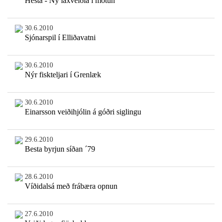
Hestá - Ný laxveiðiá í mótun
30.6.2010
Sjónarspil í Elliðavatni
30.6.2010
Nýr fiskteljari í Grenlæk
30.6.2010
Einarsson veiðihjólin á góðri siglingu
29.6.2010
Besta byrjun síðan ´79
28.6.2010
Víðidalsá með frábæra opnun
27.6.2010