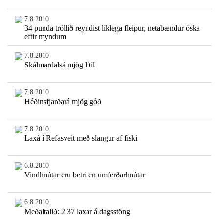
7.8.2010
34 punda tröllið reyndist líklega fleipur, netabændur óska
eftir myndum
7.8.2010
Skálmardalsá mjög lítil
7.8.2010
Héðinsfjarðará mjög góð
7.8.2010
Laxá í Refasveit með slangur af fiski
6.8.2010
Vindhnútar eru betri en umferðarhnútar
6.8.2010
Meðaltalið: 2.37 laxar á dagsstöng