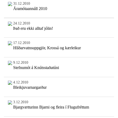
31.12.2010
Áramótaannáll 2010
24.12.2010
Það eru ekki alltaf jólin!
17.12.2010
Hlíðarvatnsuppgjör, Krossá og kærleikur
9.12.2010
Stefnumót á Knútsstaðatúni
4.12.2010
Bleikjuvarnargarður
3.12.2010
Bjargvætturinn Bjarni og fleira í Flugufréttum