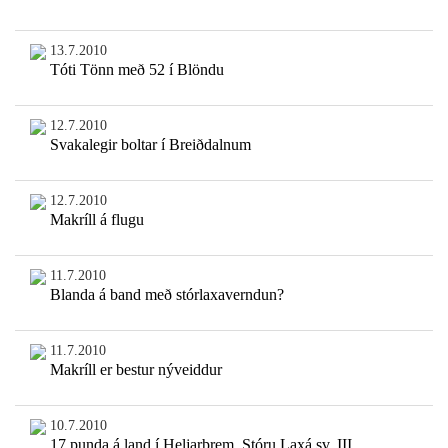
13.7.2010
Tóti Tönn með 52 í Blöndu
12.7.2010
Svakalegir boltar í Breiðdalnum
12.7.2010
Makríll á flugu
11.7.2010
Blanda á band með stórlaxaverndun?
11.7.2010
Makríll er bestur nýveiddur
10.7.2010
17 punda á land í Heljarþrem, Stóru Laxá sv. III