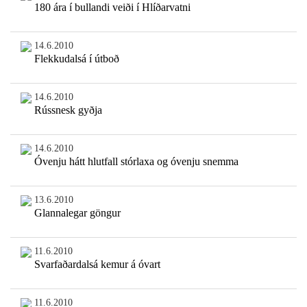
180 ára í bullandi veiði í Hlíðarvatni
14.6.2010
Flekkudalsá í útboð
14.6.2010
Rússnesk gyðja
14.6.2010
Óvenju hátt hlutfall stórlaxa og óvenju snemma
13.6.2010
Glannalegar göngur
11.6.2010
Svarfaðardalsá kemur á óvart
11.6.2010