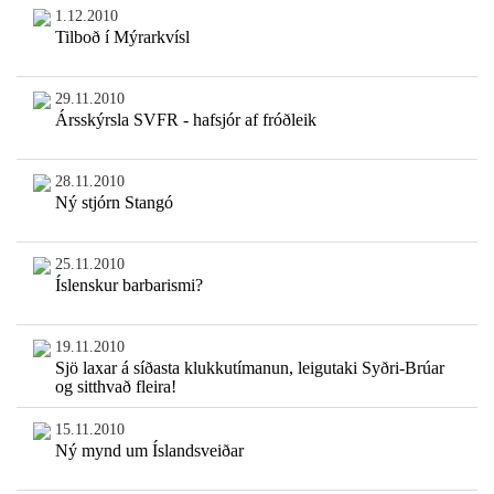
1.12.2010
Tilboð í Mýrarkvísl
29.11.2010
Ársskýrsla SVFR - hafsjór af fróðleik
28.11.2010
Ný stjórn Stangó
25.11.2010
Íslenskur barbarismi?
19.11.2010
Sjö laxar á síðasta klukkutímanun, leigutaki Syðri-Brúar
og sitthvað fleira!
15.11.2010
Ný mynd um Íslandsveiðar