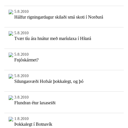
5.8.2010
Hálfur rigningardagur skilaði smá skoti í Norðurá
5.8.2010
Tvær tíu ára hnátur með maríulaxa í Hítará
5.8.2010
Fnjóskármet?
5.8.2010
Silungasvæði Hofsár þokkalegt, og þó
3.8.2010
Flundran étur laxaseiði
1.8.2010
Þokkalegt í Botnavík