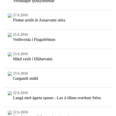
Veiðidagur fjöskyldunnar
27.6.2010
Flottur urriði úr Arnarvatni stóra
25.6.2010
Veiðiveisla í Flugufréttum
23.6.2010
Mikil veiði í Hlíðarvatni
23.6.2010
Gargandi snilld
22.6.2010
Langá með ágæta opnun - Lax á öllum svæðum Stóru
22.6.2010