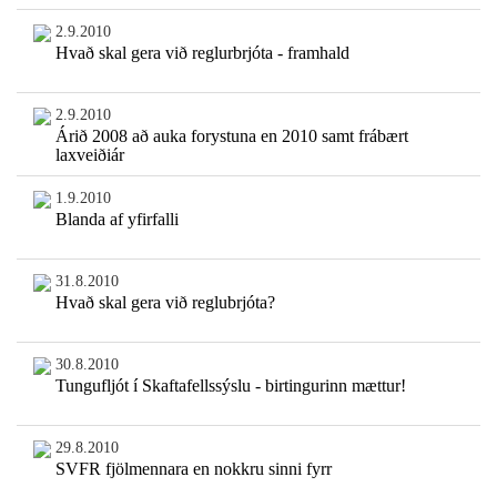
2.9.2010
Hvað skal gera við reglurbrjóta - framhald
2.9.2010
Árið 2008 að auka forystuna en 2010 samt frábært
laxveiðiár
1.9.2010
Blanda af yfirfalli
31.8.2010
Hvað skal gera við reglubrjóta?
30.8.2010
Tungufljót í Skaftafellssýslu - birtingurinn mættur!
29.8.2010
SVFR fjölmennara en nokkru sinni fyrr