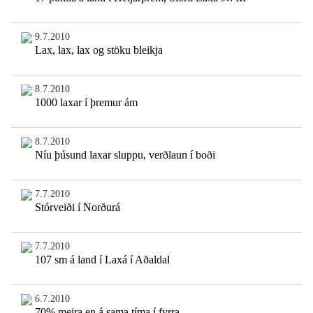
9.7.2010
Lax, lax, lax og stöku bleikja
8.7.2010
1000 laxar í þremur ám
8.7.2010
Níu þúsund laxar sluppu, verðlaun í boði
7.7.2010
Stórveiði í Norðurá
7.7.2010
107 sm á land í Laxá í Aðaldal
6.7.2010
70% meira en á sama tíma í fyrra