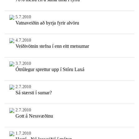
5.7.2010
Vatnaveiðin að byrja fyrir alvöru
4.7.2010
Veiðivötnin stefna í enn eitt metsumar
3.7.2010
Ótrúlegur sprettur upp í Stóru Laxá
2.7.2010
Sá stærsti í sumar?
2.7.2010
Gott á Nessvæðinu
1.7.2010