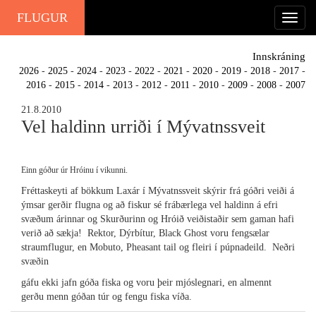
FLUGUR
Innskráning
2026
-
2025
-
2024
-
2023
-
2022
-
2021
-
2020
-
2019
-
2018
-
2017
-
2016
-
2015
-
2014
-
2013
-
2012
-
2011
-
2010
-
2009
-
2008
-
2007
21.8.2010
Vel haldinn urriði í Mývatnssveit
Einn góður úr Hróinu í vikunni.
Fréttaskeyti af bökkum Laxár í Mývatnssveit skýrir frá góðri veiði á
ýmsar gerðir flugna og að fiskur sé frábærlega vel haldinn á efri
svæðum árinnar og Skurðurinn og Hróið veiðistaðir sem gaman hafi
verið að sækja! Rektor, Dýrbítur, Black Ghost voru fengsælar
straumflugur, en Mobuto, Pheasant tail og fleiri í púpnadeild. Neðri
svæðin
gáfu ekki jafn góða fiska og voru þeir mjóslegnari, en almennt
gerðu menn góðan túr og fengu fiska víða.