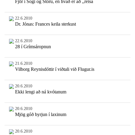
Fjör í Sogi og Stóru, en hvað er að ,,reisa
22.6.2010
Dr. Jónas: Frances keila sterkust
22.6.2010
28 í Grímsáropnun
21.6.2010
Vilborg Reynisdóttir í viðtali við Flugur.is
20.6.2010
Ekki lengi að ná kvótanum
20.6.2010
Mjög góð byrjun í laxinum
20.6.2010