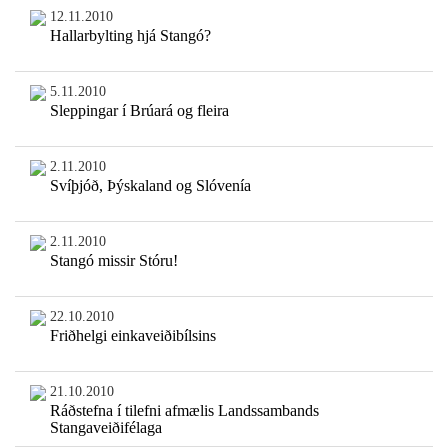
12.11.2010
Hallarbylting hjá Stangó?
5.11.2010
Sleppingar í Brúará og fleira
2.11.2010
Svíþjóð, Þýskaland og Slóvenía
2.11.2010
Stangó missir Stóru!
22.10.2010
Friðhelgi einkaveiðibílsins
21.10.2010
Ráðstefna í tilefni afmælis Landssambands
Stangaveiðifélaga