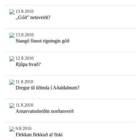
13.8.2010
,,Góð" netaveiði?
13.8.2010
Stangó finnst rigningin góð
12.8.2010
Rjúpa hvað?
11.8.2010
Dregur til tíðinda í Aðaldalnum?
11.8.2010
Arnarvatnsheiðin norðanverð
9.8.2010
Flekkan flekkuð af fiski