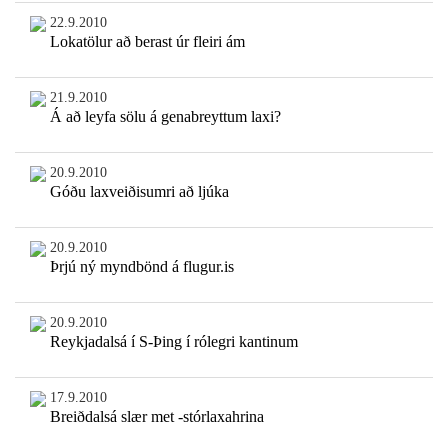
22.9.2010
Lokatölur að berast úr fleiri ám
21.9.2010
Á að leyfa sölu á genabreyttum laxi?
20.9.2010
Góðu laxveiðisumri að ljúka
20.9.2010
Þrjú ný myndbönd á flugur.is
20.9.2010
Reykjadalsá í S-Þing í rólegri kantinum
17.9.2010
Breiðdalsá slær met -stórlaxahrina