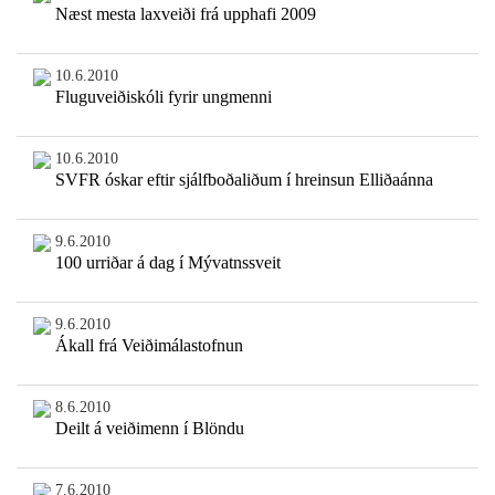
Næst mesta laxveiði frá upphafi 2009
10.6.2010
Fluguveiðiskóli fyrir ungmenni
10.6.2010
SVFR óskar eftir sjálfboðaliðum í hreinsun Elliðaánna
9.6.2010
100 urriðar á dag í Mývatnssveit
9.6.2010
Ákall frá Veiðimálastofnun
8.6.2010
Deilt á veiðimenn í Blöndu
7.6.2010