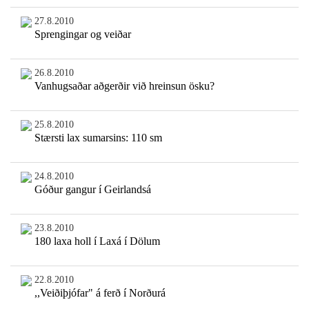
27.8.2010
Sprengingar og veiðar
26.8.2010
Vanhugsaðar aðgerðir við hreinsun ösku?
25.8.2010
Stærsti lax sumarsins: 110 sm
24.8.2010
Góður gangur í Geirlandsá
23.8.2010
180 laxa holl í Laxá í Dölum
22.8.2010
,,Veiðiþjófar" á ferð í Norðurá