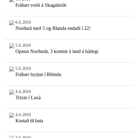
Frábær veiði á Skagaheiði
6.6.2010
Norðurá með 5 og Blanda endaði í 22!
5.6.2010
Opnun Norðurár, 3 komnir á land á hádegi
5.6.2010
Frábær byrjun í Blöndu
4.6.2010
Trixin í Laxá
4.6.2010
Kastað til bata
3.6.2010