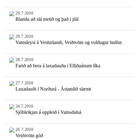
29.7.2010
Blanda að slá metið og það í júlí
29.7.2010
Vatnsleysi á Vesturlandi, Veiðivötn og voldugur hnífur.
28.7.2010
Farið að bera á laxadauða í Elliðaánum líka
27.7.2010
Laxadauði í Norðurá - Ástandið slæmt
26.7.2010
Sjóbleikjan á uppleið í Vatnsdalsá
26.7.2010
Veiðivötn góð