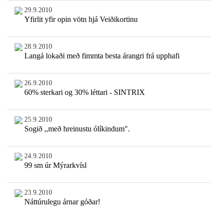
29.9.2010
Yfirlit yfir opin vötn hjá Veiðikortinu
28.9.2010
Langá lokaði með fimmta besta árangri frá upphafi
26.9.2010
60% sterkari og 30% léttari - SINTRIX
25.9.2010
Sogið ,,með hreinustu ólíkindum".
24.9.2010
99 sm úr Mýrarkvísl
23.9.2010
Náttúrulegu árnar góðar!