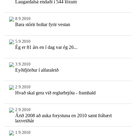
Laugardalsá endaði í 544 löxum
8.9.2010
Bara stórir boltar fyrir vestan
5.9.2010
Ég er 81 árs en í dag var ég 26...
3.9.2010
Eyðifjörður í alfaraleið
2.9.2010
Hvað skal gera við reglurbrjóta - framhald
2.9.2010
Árið 2008 að auka forystuna en 2010 samt frábært
laxveiðiár
1.9.2010