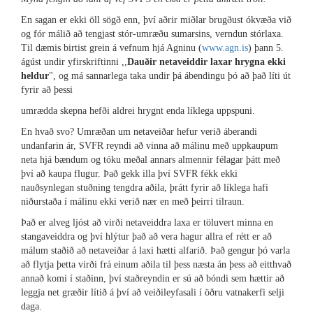
En sagan er ekki öll sögð enn, því aðrir miðlar brugðust ókvæða við
og fór málið að tengjast stór-umræðu sumarsins, verndun stórlaxa.
Til dæmis birtist grein á vefnum hjá Agninu (
www.agn.is
) þann 5.
ágúst undir yfirskriftinni ,,
Dauðir netaveiddir laxar hrygna ekki
heldur
", og má sannarlega taka undir þá ábendingu þó að það líti út
fyrir að þessi
umrædda skepna hefði aldrei hrygnt enda líklega uppspuni.
En hvað svo? Umræðan um netaveiðar hefur verið áberandi
undanfarin ár, SVFR reyndi að vinna að málinu með uppkaupum
neta hjá bændum og tóku meðal annars almennir félagar þátt með
því að kaupa flugur. Það gekk illa því SVFR fékk ekki
nauðsynlegan stuðning tengdra aðila, þrátt fyrir að líklega hafi
niðurstaða í málinu ekki verið nær en með þeirri tilraun.
Það er alveg ljóst að virði netaveiddra laxa er töluvert minna en
stangaveiddra og því hlýtur það að vera hagur allra ef rétt er að
málum staðið að netaveiðar á laxi hætti alfarið. Það gengur þó varla
að flytja þetta virði frá einum aðila til þess næsta án þess að eitthvað
annað komi í staðinn, því staðreyndin er sú að bóndi sem hættir að
leggja net græðir lítið á því að veiðileyfasali í öðru vatnakerfi selji
daga.