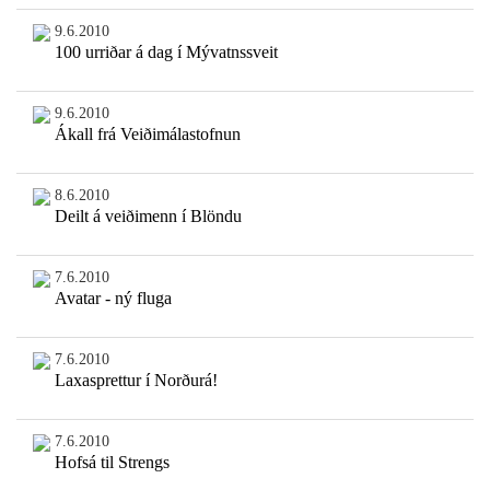
9.6.2010
100 urriðar á dag í Mývatnssveit
9.6.2010
Ákall frá Veiðimálastofnun
8.6.2010
Deilt á veiðimenn í Blöndu
7.6.2010
Avatar - ný fluga
7.6.2010
Laxasprettur í Norðurá!
7.6.2010
Hofsá til Strengs