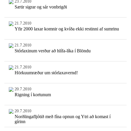
23.7.2010
Sætir sigrar og sár vonbrigði
21.7.2010
Yfir 2000 laxar komnir og kvíða ekki restinni af sumrinu
21.7.2010
Stórlaxinum verður að hlífa-líka í Blöndu
21.7.2010
Hörkuumræður um stórlaxavernd!
20.7.2010
Rigning í kortunum
20.7.2010
Norðlingafljótið með fína opnun og Ytri að komast í
gírinn