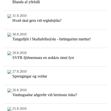
Blanda af yfirfalli
31.8.2010
Hvað skal gera við reglubrjóta?
30.8.2010
Tungufljót í Skaftafellssýslu - birtingurinn mættur!
29.8.2010
SVFR fjölmennara en nokkru sinni fyrr
27.8.2010
Sprengingar og veiðar
26.8.2010
Vanhugsaðar aðgerðir við hreinsun ösku?
25.8.2010