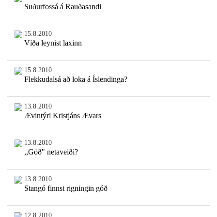
Suðurfossá á Rauðasandi
15.8.2010
Víða leynist laxinn
15.8.2010
Flekkudalsá að loka á Íslendinga?
13.8.2010
Ævintýri Kristjáns Ævars
13.8.2010
,,Góð" netaveiði?
13.8.2010
Stangó finnst rigningin góð
12.8.2010