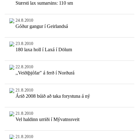
Stærsti lax sumarsins: 110 sm
24.8.2010
Góður gangur í Geirlandsá
23.8.2010
180 laxa holl í Laxá í Dölum
22.8.2010
,,Veiðiþjófar" á ferð í Norðurá
21.8.2010
Árið 2008 búið að taka forystuna á ný
21.8.2010
Vel haldinn urriði í Mývatnssveit
21.8.2010