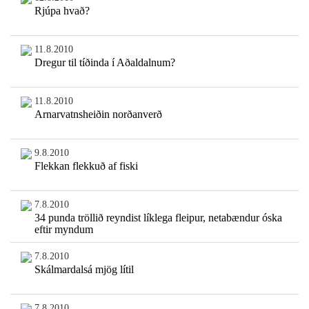
Rjúpa hvað?
11.8.2010
Dregur til tíðinda í Aðaldalnum?
11.8.2010
Arnarvatnsheiðin norðanverð
9.8.2010
Flekkan flekkuð af fiski
7.8.2010
34 punda tröllið reyndist líklega fleipur, netabændur óska
eftir myndum
7.8.2010
Skálmardalsá mjög lítil
7.8.2010