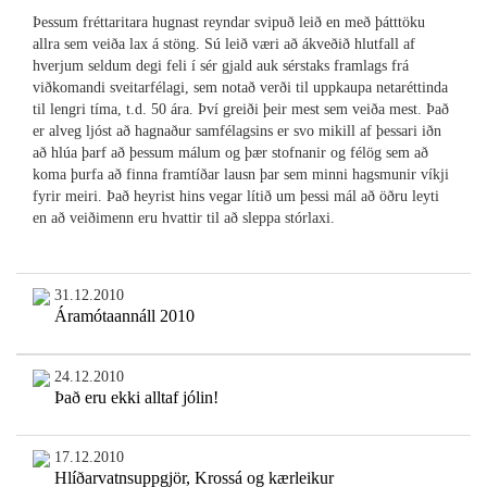
Þessum fréttaritara hugnast reyndar svipuð leið en með þátttöku
allra sem veiða lax á stöng. Sú leið væri að ákveðið hlutfall af
hverjum seldum degi feli í sér gjald auk sérstaks framlags frá
viðkomandi sveitarfélagi, sem notað verði til uppkaupa netaréttinda
til lengri tíma, t.d. 50 ára. Því greiði þeir mest sem veiða mest. Það
er alveg ljóst að hagnaður samfélagsins er svo mikill af þessari iðn
að hlúa þarf að þessum málum og þær stofnanir og félög sem að
koma þurfa að finna framtíðar lausn þar sem minni hagsmunir víkji
fyrir meiri. Það heyrist hins vegar lítið um þessi mál að öðru leyti
en að veiðimenn eru hvattir til að sleppa stórlaxi.
31.12.2010
Áramótaannáll 2010
24.12.2010
Það eru ekki alltaf jólin!
17.12.2010
Hlíðarvatnsuppgjör, Krossá og kærleikur