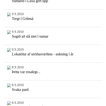
Sumarið í Laxá gert upp
9.9.2010
Tregt í Grímsá
9.9.2010
Sogið að slá met í sumar
9.9.2010
Lokatölur af urriðasvæðinu - aukning í ár
8.9.2010
Þetta var rosalegt...
8.9.2010
Svaka partí
8.9.2010