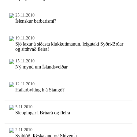
25.11.2010
Íslenskur barbarismi?
19.11.2010
Sjö laxar á síðasta klukkutímanun, leigutaki Syðri-Brúar
og sitthvað fleira!
15.11.2010
Ný mynd um Íslandsveiðar
12.11.2010
Hallarbylting hjá Stangó?
5.11.2010
Sleppingar í Brúará og fleira
2.11.2010
Svíþjóð, Þýskaland og Slóvenía