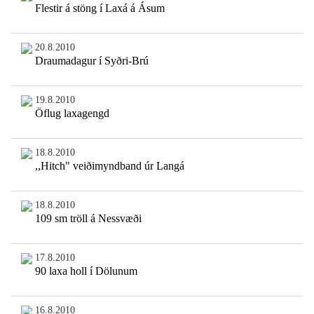
Flestir á stöng í Laxá á Ásum
20.8.2010
Draumadagur í Syðri-Brú
19.8.2010
Öflug laxagengd
18.8.2010
,,Hitch" veiðimyndband úr Langá
18.8.2010
109 sm tröll á Nessvæði
17.8.2010
90 laxa holl í Dölunum
16.8.2010