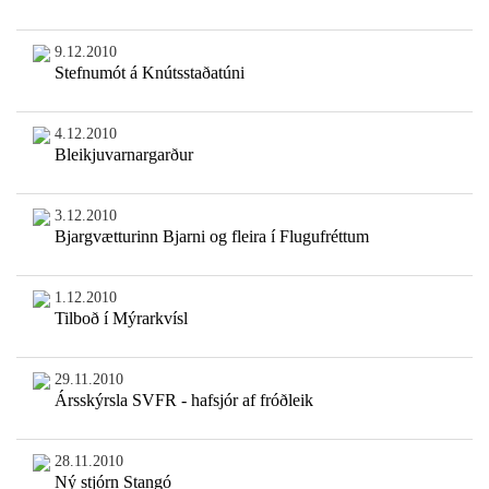
9.12.2010
Stefnumót á Knútsstaðatúni
4.12.2010
Bleikjuvarnargarður
3.12.2010
Bjargvætturinn Bjarni og fleira í Flugufréttum
1.12.2010
Tilboð í Mýrarkvísl
29.11.2010
Ársskýrsla SVFR - hafsjór af fróðleik
28.11.2010
Ný stjórn Stangó