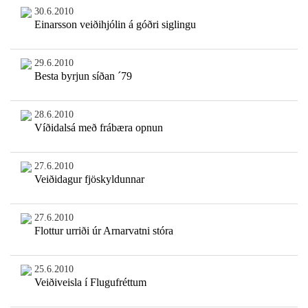
30.6.2010
Einarsson veiðihjólin á góðri siglingu
29.6.2010
Besta byrjun síðan ´79
28.6.2010
Víðidalsá með frábæra opnun
27.6.2010
Veiðidagur fjöskyldunnar
27.6.2010
Flottur urriði úr Arnarvatni stóra
25.6.2010
Veiðiveisla í Flugufréttum