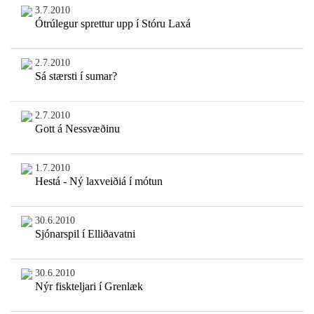
3.7.2010
Ótrúlegur sprettur upp í Stóru Laxá
2.7.2010
Sá stærsti í sumar?
2.7.2010
Gott á Nessvæðinu
1.7.2010
Hestá - Ný laxveiðiá í mótun
30.6.2010
Sjónarspil í Elliðavatni
30.6.2010
Nýr fiskteljari í Grenlæk