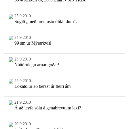
25.9.2010
Sogið ,,með hreinustu ólíkindum".
24.9.2010
99 sm úr Mýrarkvísl
23.9.2010
Náttúrulegu árnar góðar!
22.9.2010
Lokatölur að berast úr fleiri ám
21.9.2010
Á að leyfa sölu á genabreyttum laxi?
20.9.2010