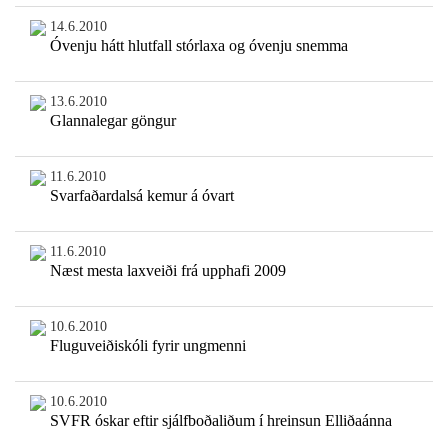
14.6.2010
Óvenju hátt hlutfall stórlaxa og óvenju snemma
13.6.2010
Glannalegar göngur
11.6.2010
Svarfaðardalsá kemur á óvart
11.6.2010
Næst mesta laxveiði frá upphafi 2009
10.6.2010
Fluguveiðiskóli fyrir ungmenni
10.6.2010
SVFR óskar eftir sjálfboðaliðum í hreinsun Elliðaánna