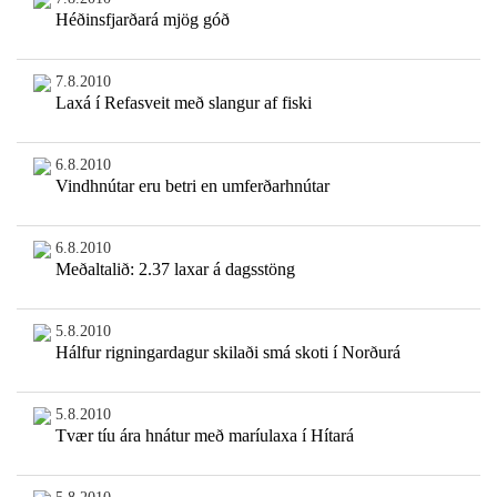
Héðinsfjarðará mjög góð
7.8.2010
Laxá í Refasveit með slangur af fiski
6.8.2010
Vindhnútar eru betri en umferðarhnútar
6.8.2010
Meðaltalið: 2.37 laxar á dagsstöng
5.8.2010
Hálfur rigningardagur skilaði smá skoti í Norðurá
5.8.2010
Tvær tíu ára hnátur með maríulaxa í Hítará