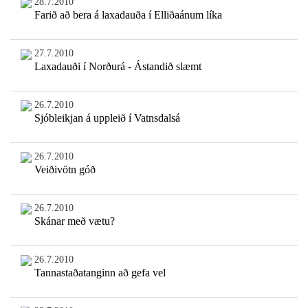
28.7.2010
Farið að bera á laxadauða í Elliðaánum líka
27.7.2010
Laxadauði í Norðurá - Ástandið slæmt
26.7.2010
Sjóbleikjan á uppleið í Vatnsdalsá
26.7.2010
Veiðivötn góð
26.7.2010
Skánar með vætu?
26.7.2010
Tannastaðatanginn að gefa vel