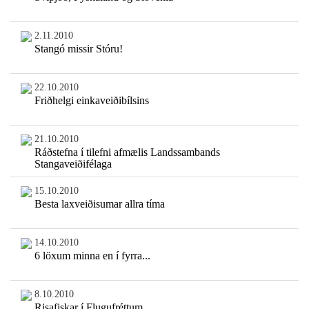
2.11.2010
Stangó missir Stóru!
22.10.2010
Friðhelgi einkaveiðibílsins
21.10.2010
Ráðstefna í tilefni afmælis Landssambands
Stangaveiðifélaga
15.10.2010
Besta laxveiðisumar allra tíma
14.10.2010
6 löxum minna en í fyrra...
8.10.2010
Risafiskar í Flugufréttum