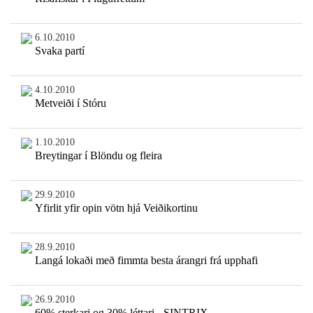
6.10.2010
Svaka partí
4.10.2010
Metveiði í Stóru
1.10.2010
Breytingar í Blöndu og fleira
29.9.2010
Yfirlit yfir opin vötn hjá Veiðikortinu
28.9.2010
Langá lokaði með fimmta besta árangri frá upphafi
26.9.2010
60% sterkari og 30% léttari - SINTRIX