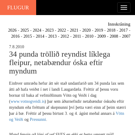
FLUGUR
Innskráning
2026
-
2025
-
2024
-
2023
-
2022
-
2021
-
2020
-
2019
-
2018
-
2017
-
2016
-
2015
-
2014
-
2013
-
2012
-
2011
-
2010
-
2009
-
2008
-
2007
7.8.2010
34 punda tröllið reyndist líklega
fleipur, netabændur óska eftir
myndum
Einhver umræða hefur átt sér stað undanfarið um 34 punda lax sem
átti að hafa veiðst í net í landi Laugardæla. Fréttir af þessu voru
bornar til baka af vefmiðlinum Vötn og Veiði í dag
(
www.votnogveidi.is
) þar sem áðurnefndir netabændur óskuðu eftir
myndum eða fréttum af skepnunni því þetta væri einn af þeim stærri
þar á bæ. Fréttir af þessu birtust 3. og 4. ágúst meðal annars á
Vötn
og Veiði
og
Pressunni
.
Mynd fengin að láni af vef SVFS en ekki er þetta umrætt tröll.