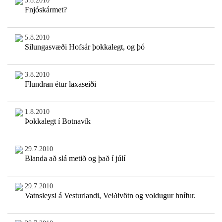
5.8.2010
Fnjóskármet?
5.8.2010
Silungasvæði Hofsár þokkalegt, og þó
3.8.2010
Flundran étur laxaseiði
1.8.2010
Þokkalegt í Botnavík
29.7.2010
Blanda að slá metið og það í júlí
29.7.2010
Vatnsleysi á Vesturlandi, Veiðivötn og voldugur hnífur.