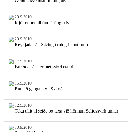
Góðu laxveiðisumri að ljúka
20.9.2010
Þrjú ný myndbönd á flugur.is
20.9.2010
Reykjadalsá í S-Þing í rólegri kantinum
17.9.2010
Breiðdalsá slær met -stórlaxahrina
15.9.2010
Enn að ganga lax í Svartá
12.9.2010
Taka tillit til seiða og laxa við hönnun Selfossvirkjunnar
10.9.2010