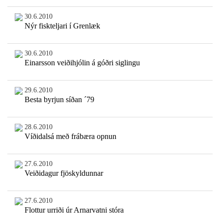
30.6.2010
Nýr fiskteljari í Grenlæk
30.6.2010
Einarsson veiðihjólin á góðri siglingu
29.6.2010
Besta byrjun síðan ´79
28.6.2010
Víðidalsá með frábæra opnun
27.6.2010
Veiðidagur fjöskyldunnar
27.6.2010
Flottur urriði úr Arnarvatni stóra