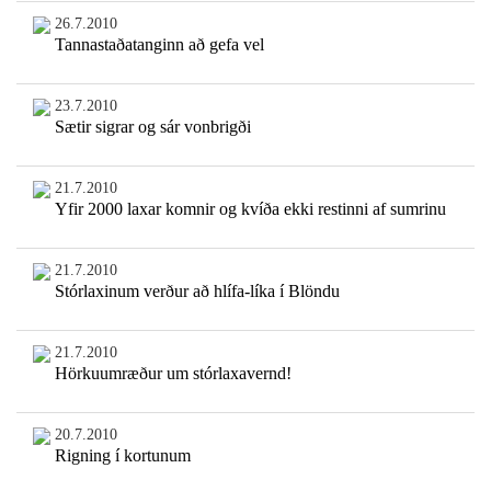
26.7.2010
Tannastaðatanginn að gefa vel
23.7.2010
Sætir sigrar og sár vonbrigði
21.7.2010
Yfir 2000 laxar komnir og kvíða ekki restinni af sumrinu
21.7.2010
Stórlaxinum verður að hlífa-líka í Blöndu
21.7.2010
Hörkuumræður um stórlaxavernd!
20.7.2010
Rigning í kortunum