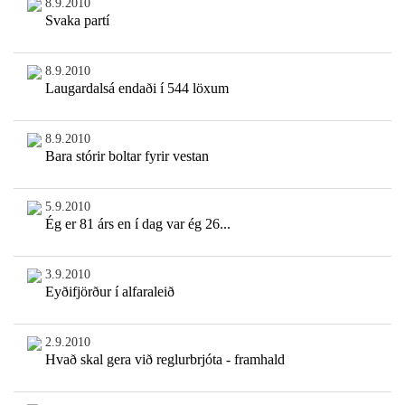
8.9.2010
Svaka partí
8.9.2010
Laugardalsá endaði í 544 löxum
8.9.2010
Bara stórir boltar fyrir vestan
5.9.2010
Ég er 81 árs en í dag var ég 26...
3.9.2010
Eyðifjörður í alfaraleið
2.9.2010
Hvað skal gera við reglurbrjóta - framhald