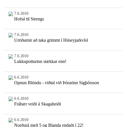
7.6.2010
Hofsá til Strengs
7.6.2010
Urriðarnir að taka grimmt í Húseyjarkvísl
7.6.2010
Lukkupotturinn stækkar enn!
6.6.2010
Opnun Blöndu - viðtal við Þórarinn Sigþórsson
6.6.2010
Frábær veiði á Skagaheiði
6.6.2010
Norðurá með 5 og Blanda endaði í 22!