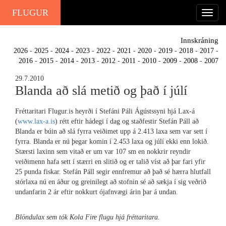
FLUGUR
Innskráning
2026
-
2025
-
2024
-
2023
-
2022
-
2021
-
2020
-
2019
-
2018
-
2017
-
2016
-
2015
-
2014
-
2013
-
2012
-
2011
-
2010
-
2009
-
2008
-
2007
29.7.2010
Blanda að slá metið og það í júlí
Fréttaritari Flugur.is heyrði í Stefáni Páli Ágústssyni hjá Lax-á
(
www.lax-a.is
) rétt eftir hádegi í dag og staðfestir Stefán Páll að
Blanda er búin að slá fyrra veiðimet upp á 2.413 laxa sem var sett í
fyrra. Blanda er nú þegar komin í 2.453 laxa og júlí ekki enn lokið.
Stærsti laxinn sem vitað er um var 107 sm en nokkrir reyndir
veiðimenn hafa sett í stærri en slitið og er talið víst að þar fari yfir
25 punda fiskar. Stefán Páll segir ennfremur að það sé hærra hlutfall
stórlaxa nú en áður og greinilegt að stofnin sé að sækja í sig veðrið
undanfarin 2 ár eftir nokkurt ójafnvægi árin þar á undan.
Blöndulax sem tók Kola Fire flugu hjá fréttaritara.