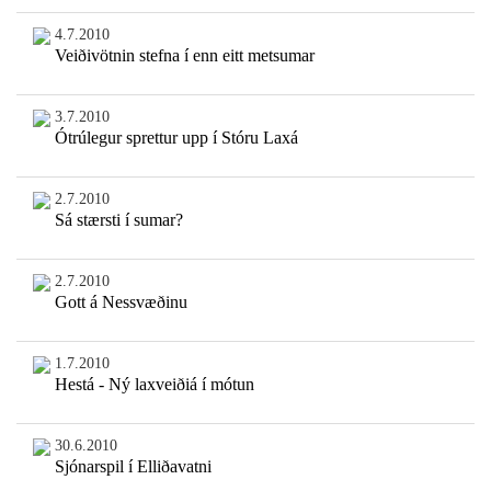
4.7.2010
Veiðivötnin stefna í enn eitt metsumar
3.7.2010
Ótrúlegur sprettur upp í Stóru Laxá
2.7.2010
Sá stærsti í sumar?
2.7.2010
Gott á Nessvæðinu
1.7.2010
Hestá - Ný laxveiðiá í mótun
30.6.2010
Sjónarspil í Elliðavatni