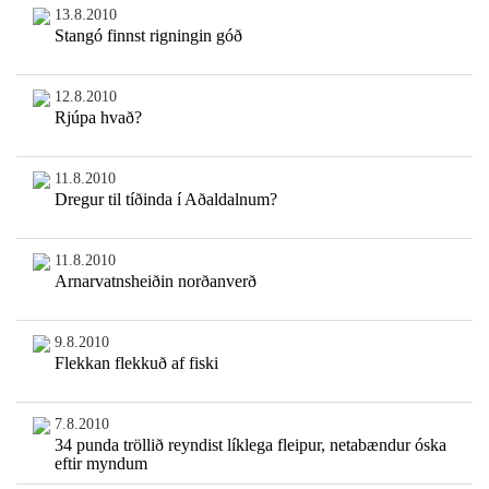
13.8.2010
Stangó finnst rigningin góð
12.8.2010
Rjúpa hvað?
11.8.2010
Dregur til tíðinda í Aðaldalnum?
11.8.2010
Arnarvatnsheiðin norðanverð
9.8.2010
Flekkan flekkuð af fiski
7.8.2010
34 punda tröllið reyndist líklega fleipur, netabændur óska
eftir myndum