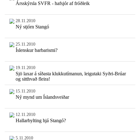
Ársskýrsla SVFR - hafsjór af fróðleik
28.11.2010
Ný stjórn Stangó
25.11.2010
Íslenskur barbarismi?
19.11.2010
Sjö laxar á síðasta klukkutímanun, leigutaki Syðri-Brúar
og sitthvað fleira!
15.11.2010
Ný mynd um Íslandsveiðar
12.11.2010
Hallarbylting hjá Stangó?
5.11.2010