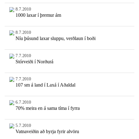
8.7.2010
1000 laxar í þremur ám
8.7.2010
Níu þúsund laxar sluppu, verðlaun í boði
7.7.2010
Stórveiði í Norðurá
7.7.2010
107 sm á land í Laxá í Aðaldal
6.7.2010
70% meira en á sama tíma í fyrra
5.7.2010
Vatnaveiðin að byrja fyrir alvöru