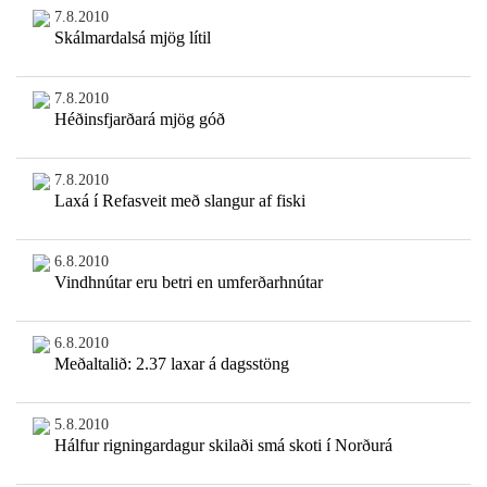
7.8.2010
Skálmardalsá mjög lítil
7.8.2010
Héðinsfjarðará mjög góð
7.8.2010
Laxá í Refasveit með slangur af fiski
6.8.2010
Vindhnútar eru betri en umferðarhnútar
6.8.2010
Meðaltalið: 2.37 laxar á dagsstöng
5.8.2010
Hálfur rigningardagur skilaði smá skoti í Norðurá