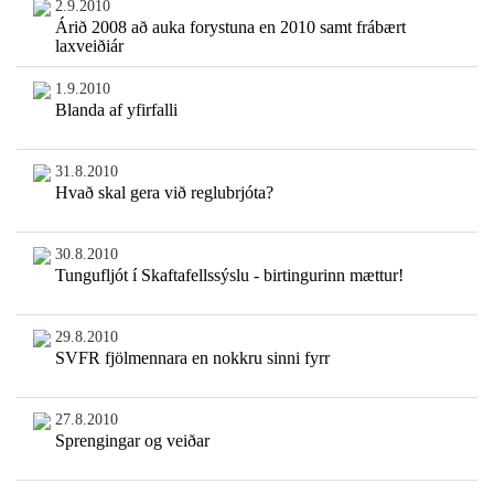
2.9.2010
Árið 2008 að auka forystuna en 2010 samt frábært
laxveiðiár
1.9.2010
Blanda af yfirfalli
31.8.2010
Hvað skal gera við reglubrjóta?
30.8.2010
Tungufljót í Skaftafellssýslu - birtingurinn mættur!
29.8.2010
SVFR fjölmennara en nokkru sinni fyrr
27.8.2010
Sprengingar og veiðar