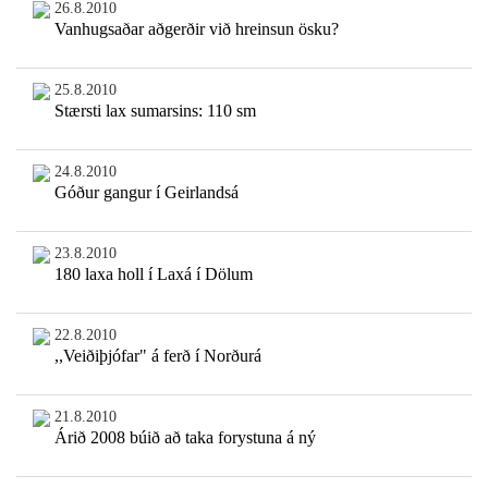
26.8.2010
Vanhugsaðar aðgerðir við hreinsun ösku?
25.8.2010
Stærsti lax sumarsins: 110 sm
24.8.2010
Góður gangur í Geirlandsá
23.8.2010
180 laxa holl í Laxá í Dölum
22.8.2010
,,Veiðiþjófar" á ferð í Norðurá
21.8.2010
Árið 2008 búið að taka forystuna á ný