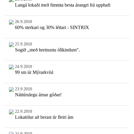
Langá lokaði með fimmta besta árangri frá upphafi
26.9.2010
60% sterkari og 30% léttari - SINTRIX
25.9.2010
Sogið ,,með hreinustu ólíkindum".
24.9.2010
99 sm úr Mýrarkvísl
23.9.2010
Náttúrulegu árnar góðar!
22.9.2010
Lokatölur að berast úr fleiri ám
21.9.2010