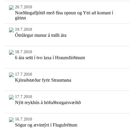
20.7.2010
Norðlingafljótið með fína opnun og Ytri að komast í
gírinn
19.7.2010
Ótrúlegur munur á milli ára
18.7.2010
6 ára setti í tvo laxa í Hraunsfirðinum
17.7.2010
Kjöraðstæður fyrir Straumana
17.7.2010
Nýtt reykhús á höfuðborgarsvæðið
16.7.2010
Sögur og ævintýri í Flugufréttum