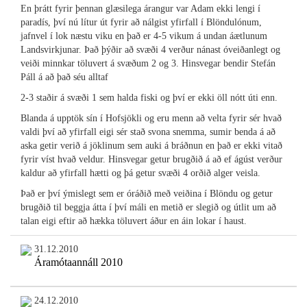
En þrátt fyrir þennan glæsilega árangur var Adam ekki lengi í
paradís, því nú lítur út fyrir að nálgist yfirfall í Blöndulónum,
jafnvel í lok næstu viku en það er 4-5 vikum á undan áætlunum
Landsvirkjunar. Það þýðir að svæði 4 verður nánast óveiðanlegt og
veiði minnkar töluvert á svæðum 2 og 3. Hinsvegar bendir Stefán
Páll á að það séu alltaf
2-3 staðir á svæði 1 sem halda fiski og því er ekki öll nótt úti enn.
Blanda á upptök sín í Hofsjökli og eru menn að velta fyrir sér hvað
valdi því að yfirfall eigi sér stað svona snemma, sumir benda á að
aska getir verið á jöklinum sem auki á bráðnun en það er ekki vitað
fyrir víst hvað veldur. Hinsvegar getur brugðið á að ef ágúst verður
kaldur að yfirfall hætti og þá getur svæði 4 orðið alger veisla.
Það er því ýmislegt sem er óráðið með veiðina í Blöndu og getur
brugðið til beggja átta í því máli en metið er slegið og útlit um að
talan eigi eftir að hækka töluvert áður en áin lokar í haust.
31.12.2010
Áramótaannáll 2010
24.12.2010