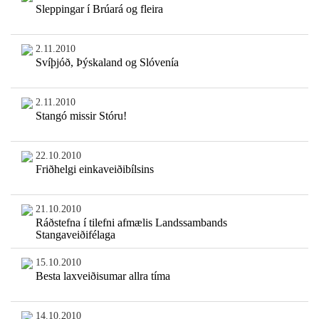
Sleppingar í Brúará og fleira
2.11.2010
Svíþjóð, Þýskaland og Slóvenía
2.11.2010
Stangó missir Stóru!
22.10.2010
Friðhelgi einkaveiðibílsins
21.10.2010
Ráðstefna í tilefni afmælis Landssambands
Stangaveiðifélaga
15.10.2010
Besta laxveiðisumar allra tíma
14.10.2010