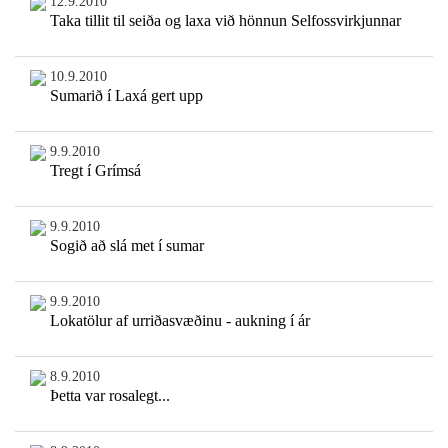
12.9.2010
Taka tillit til seiða og laxa við hönnun Selfossvirkjunnar
10.9.2010
Sumarið í Laxá gert upp
9.9.2010
Tregt í Grímsá
9.9.2010
Sogið að slá met í sumar
9.9.2010
Lokatölur af urriðasvæðinu - aukning í ár
8.9.2010
Þetta var rosalegt...