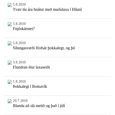
5.8.2010
Tvær tíu ára hnátur með maríulaxa í Hítará
5.8.2010
Fnjóskármet?
5.8.2010
Silungasvæði Hofsár þokkalegt, og þó
3.8.2010
Flundran étur laxaseiði
1.8.2010
Þokkalegt í Botnavík
29.7.2010
Blanda að slá metið og það í júlí