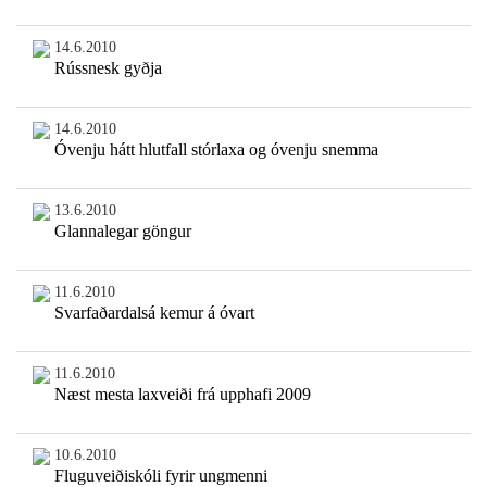
14.6.2010
Rússnesk gyðja
14.6.2010
Óvenju hátt hlutfall stórlaxa og óvenju snemma
13.6.2010
Glannalegar göngur
11.6.2010
Svarfaðardalsá kemur á óvart
11.6.2010
Næst mesta laxveiði frá upphafi 2009
10.6.2010
Fluguveiðiskóli fyrir ungmenni