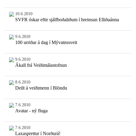
10.6.2010
SVFR óskar eftir sjálfboðaliðum í hreinsun Elliðaánna
9.6.2010
100 urriðar á dag í Mývatnssveit
9.6.2010
Ákall frá Veiðimálastofnun
8.6.2010
Deilt á veiðimenn í Blöndu
7.6.2010
Avatar - ný fluga
7.6.2010
Laxasprettur í Norðurá!