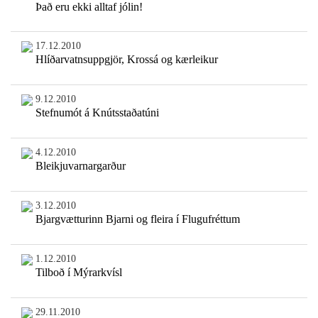
Það eru ekki alltaf jólin!
17.12.2010
Hlíðarvatnsuppgjör, Krossá og kærleikur
9.12.2010
Stefnumót á Knútsstaðatúni
4.12.2010
Bleikjuvarnargarður
3.12.2010
Bjargvætturinn Bjarni og fleira í Flugufréttum
1.12.2010
Tilboð í Mýrarkvísl
29.11.2010