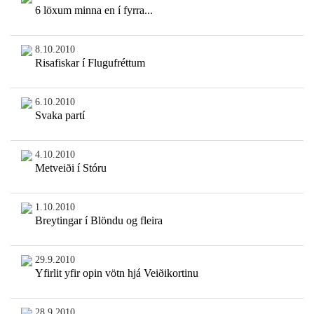
6 löxum minna en í fyrra...
8.10.2010
Risafiskar í Flugufréttum
6.10.2010
Svaka partí
4.10.2010
Metveiði í Stóru
1.10.2010
Breytingar í Blöndu og fleira
29.9.2010
Yfirlit yfir opin vötn hjá Veiðikortinu
28.9.2010