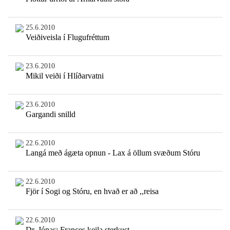
25.6.2010
Veiðiveisla í Flugufréttum
23.6.2010
Mikil veiði í Hlíðarvatni
23.6.2010
Gargandi snilld
22.6.2010
Langá með ágæta opnun - Lax á öllum svæðum Stóru
22.6.2010
Fjör í Sogi og Stóru, en hvað er að ,,reisa
22.6.2010
Dr. Jónas: Frances keila sterkust