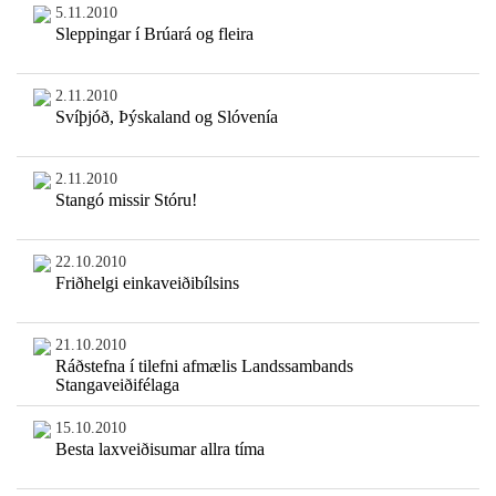
5.11.2010
Sleppingar í Brúará og fleira
2.11.2010
Svíþjóð, Þýskaland og Slóvenía
2.11.2010
Stangó missir Stóru!
22.10.2010
Friðhelgi einkaveiðibílsins
21.10.2010
Ráðstefna í tilefni afmælis Landssambands
Stangaveiðifélaga
15.10.2010
Besta laxveiðisumar allra tíma