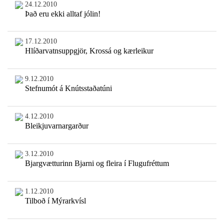
24.12.2010
Það eru ekki alltaf jólin!
17.12.2010
Hlíðarvatnsuppgjör, Krossá og kærleikur
9.12.2010
Stefnumót á Knútsstaðatúni
4.12.2010
Bleikjuvarnargarður
3.12.2010
Bjargvætturinn Bjarni og fleira í Flugufréttum
1.12.2010
Tilboð í Mýrarkvísl