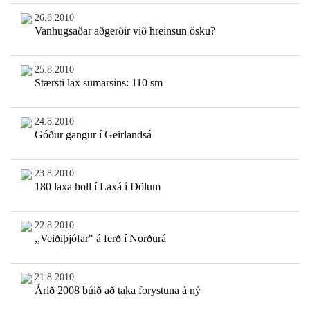
26.8.2010
Vanhugsaðar aðgerðir við hreinsun ösku?
25.8.2010
Stærsti lax sumarsins: 110 sm
24.8.2010
Góður gangur í Geirlandsá
23.8.2010
180 laxa holl í Laxá í Dölum
22.8.2010
,,Veiðiþjófar" á ferð í Norðurá
21.8.2010
Árið 2008 búið að taka forystuna á ný