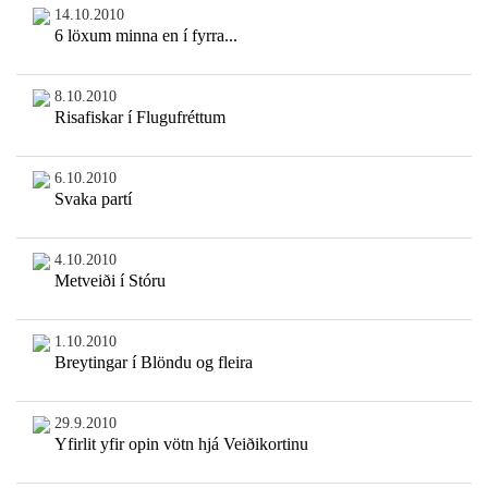
14.10.2010
6 löxum minna en í fyrra...
8.10.2010
Risafiskar í Flugufréttum
6.10.2010
Svaka partí
4.10.2010
Metveiði í Stóru
1.10.2010
Breytingar í Blöndu og fleira
29.9.2010
Yfirlit yfir opin vötn hjá Veiðikortinu