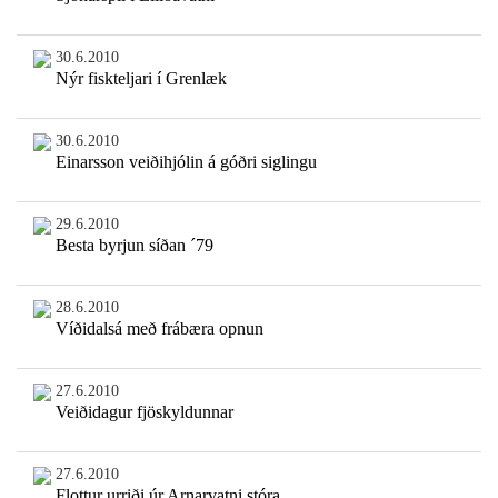
30.6.2010
Nýr fiskteljari í Grenlæk
30.6.2010
Einarsson veiðihjólin á góðri siglingu
29.6.2010
Besta byrjun síðan ´79
28.6.2010
Víðidalsá með frábæra opnun
27.6.2010
Veiðidagur fjöskyldunnar
27.6.2010
Flottur urriði úr Arnarvatni stóra