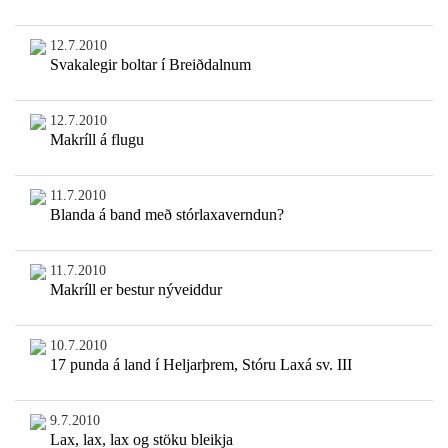
12.7.2010
Svakalegir boltar í Breiðdalnum
12.7.2010
Makríll á flugu
11.7.2010
Blanda á band með stórlaxaverndun?
11.7.2010
Makríll er bestur nýveiddur
10.7.2010
17 punda á land í Heljarþrem, Stóru Laxá sv. III
9.7.2010
Lax, lax, lax og stöku bleikja