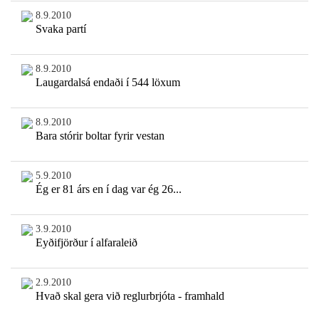
8.9.2010
Svaka partí
8.9.2010
Laugardalsá endaði í 544 löxum
8.9.2010
Bara stórir boltar fyrir vestan
5.9.2010
Ég er 81 árs en í dag var ég 26...
3.9.2010
Eyðifjörður í alfaraleið
2.9.2010
Hvað skal gera við reglurbrjóta - framhald