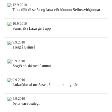
12.9.2010
Taka tillit til seiða og laxa við hönnun Selfossvirkjunnar
10.9.2010
Sumarið í Laxá gert upp
9.9.2010
Tregt í Grímsá
9.9.2010
Sogið að slá met í sumar
9.9.2010
Lokatölur af urriðasvæðinu - aukning í ár
8.9.2010
Þetta var rosalegt...