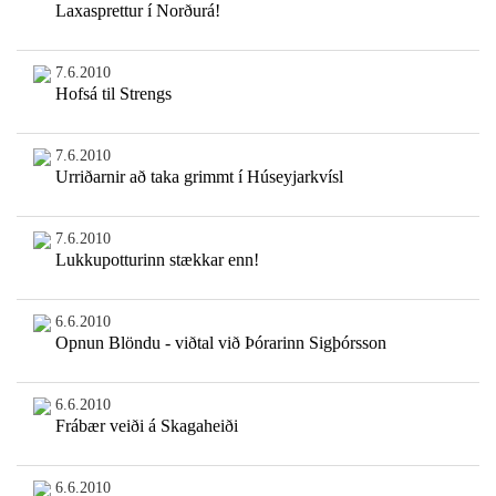
Laxasprettur í Norðurá!
7.6.2010
Hofsá til Strengs
7.6.2010
Urriðarnir að taka grimmt í Húseyjarkvísl
7.6.2010
Lukkupotturinn stækkar enn!
6.6.2010
Opnun Blöndu - viðtal við Þórarinn Sigþórsson
6.6.2010
Frábær veiði á Skagaheiði
6.6.2010