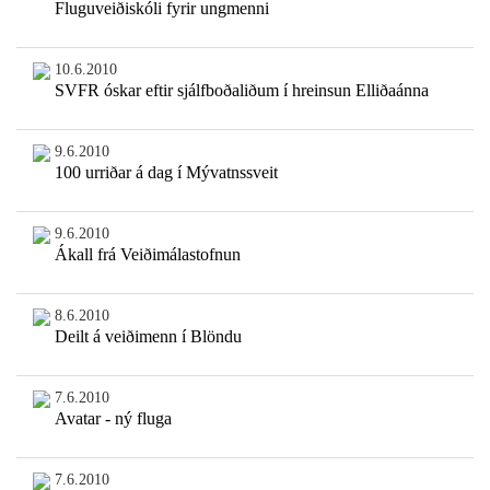
Fluguveiðiskóli fyrir ungmenni
10.6.2010
SVFR óskar eftir sjálfboðaliðum í hreinsun Elliðaánna
9.6.2010
100 urriðar á dag í Mývatnssveit
9.6.2010
Ákall frá Veiðimálastofnun
8.6.2010
Deilt á veiðimenn í Blöndu
7.6.2010
Avatar - ný fluga
7.6.2010