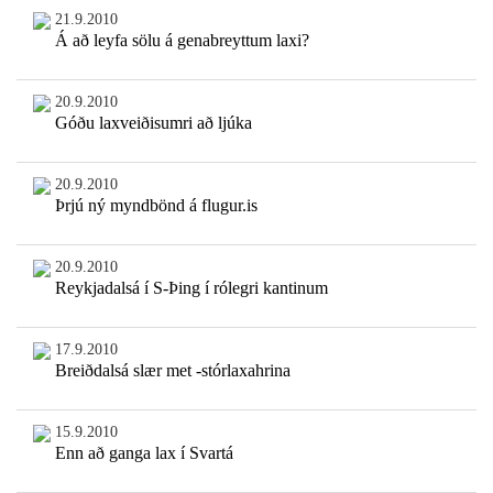
21.9.2010
Á að leyfa sölu á genabreyttum laxi?
20.9.2010
Góðu laxveiðisumri að ljúka
20.9.2010
Þrjú ný myndbönd á flugur.is
20.9.2010
Reykjadalsá í S-Þing í rólegri kantinum
17.9.2010
Breiðdalsá slær met -stórlaxahrina
15.9.2010
Enn að ganga lax í Svartá