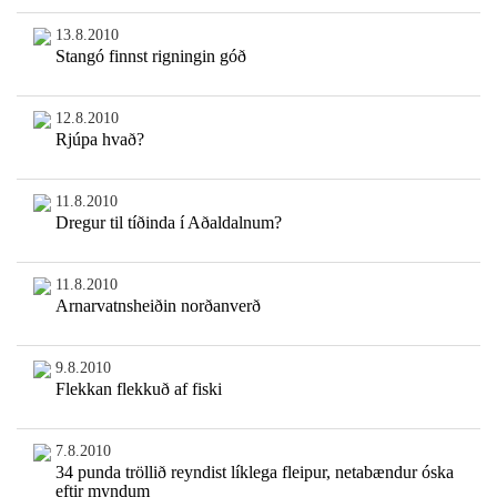
13.8.2010
Stangó finnst rigningin góð
12.8.2010
Rjúpa hvað?
11.8.2010
Dregur til tíðinda í Aðaldalnum?
11.8.2010
Arnarvatnsheiðin norðanverð
9.8.2010
Flekkan flekkuð af fiski
7.8.2010
34 punda tröllið reyndist líklega fleipur, netabændur óska
eftir myndum