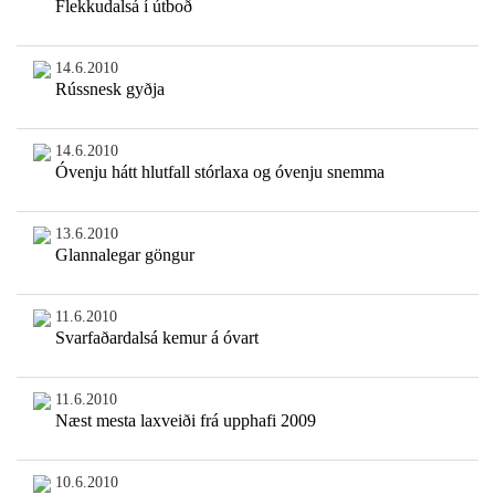
Flekkudalsá í útboð
14.6.2010
Rússnesk gyðja
14.6.2010
Óvenju hátt hlutfall stórlaxa og óvenju snemma
13.6.2010
Glannalegar göngur
11.6.2010
Svarfaðardalsá kemur á óvart
11.6.2010
Næst mesta laxveiði frá upphafi 2009
10.6.2010