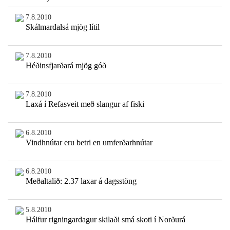
7.8.2010
Skálmardalsá mjög lítil
7.8.2010
Héðinsfjarðará mjög góð
7.8.2010
Laxá í Refasveit með slangur af fiski
6.8.2010
Vindhnútar eru betri en umferðarhnútar
6.8.2010
Meðaltalið: 2.37 laxar á dagsstöng
5.8.2010
Hálfur rigningardagur skilaði smá skoti í Norðurá