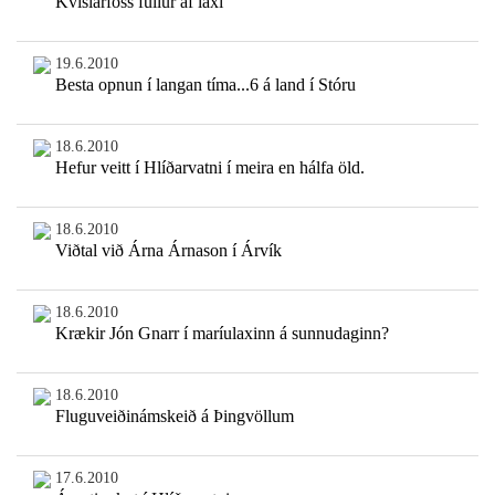
Kvíslarfoss fullur af laxi
19.6.2010
Besta opnun í langan tíma...6 á land í Stóru
18.6.2010
Hefur veitt í Hlíðarvatni í meira en hálfa öld.
18.6.2010
Viðtal við Árna Árnason í Árvík
18.6.2010
Krækir Jón Gnarr í maríulaxinn á sunnudaginn?
18.6.2010
Fluguveiðinámskeið á Þingvöllum
17.6.2010