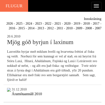
FLUGUR
Innskráning
2026
-
2025
-
2024
-
2023
-
2022
-
2021
-
2020
-
2019
-
2018
-
2017
-
2016
-
2015
-
2014
-
2013
-
2012
-
2011
-
2010
-
2009
-
2008
-
2007
20.6.2010
Mjög góð byrjun í laxinum
Laxveiðin byrjar með miklum hvelli og hvarvetna fréttist af fisku
og veiði. Norðurá fór sem kunnugt er vel af stað, en nú heyrist frá
Stóru Laxá, Hítará, Aðaldalnum, Fnjóská og Laxá í Leirársveit svo
nokkuð sé nefnt, - og allt eru það fiska- og veiðisögur. Tveir stórir
strax á fyrsta degi í Aðaldalnum eru góð tíðindi, yfir 20 pundum.
Elliðaárnar eru með fiski svo sem borgarstjóri sannaði. Sem sagt,
fjörið er hafið!
31.12.2010
Áramótaannáll 2010