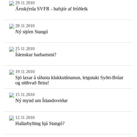
29.11.2010
Ársskýrsla SVFR - hafsjór af fróðleik
28.11.2010
Ný stjórn Stangó
25.11.2010
Íslenskur barbarismi?
19.11.2010
Sjö laxar á síðasta klukkutímanun, leigutaki Syðri-Brúar
og sitthvað fleira!
15.11.2010
Ný mynd um Íslandsveiðar
12.11.2010
Hallarbylting hjá Stangó?