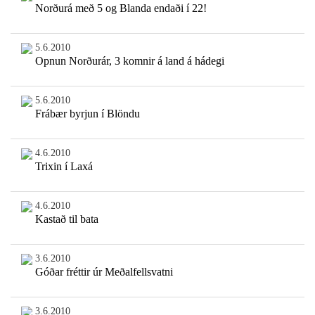
Norðurá með 5 og Blanda endaði í 22!
5.6.2010
Opnun Norðurár, 3 komnir á land á hádegi
5.6.2010
Frábær byrjun í Blöndu
4.6.2010
Trixin í Laxá
4.6.2010
Kastað til bata
3.6.2010
Góðar fréttir úr Meðalfellsvatni
3.6.2010