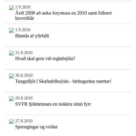
2.9.2010
Árið 2008 að auka forystuna en 2010 samt frábært
laxveiðiár
1.9.2010
Blanda af yfirfalli
31.8.2010
Hvað skal gera við reglubrjóta?
30.8.2010
Tungufljót í Skaftafellssýslu - birtingurinn mættur!
29.8.2010
SVFR fjölmennara en nokkru sinni fyrr
27.8.2010
Sprengingar og veiðar