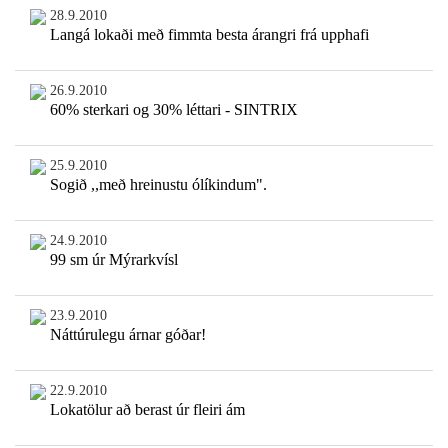
28.9.2010
Langá lokaði með fimmta besta árangri frá upphafi
26.9.2010
60% sterkari og 30% léttari - SINTRIX
25.9.2010
Sogið ,,með hreinustu ólíkindum".
24.9.2010
99 sm úr Mýrarkvísl
23.9.2010
Náttúrulegu árnar góðar!
22.9.2010
Lokatölur að berast úr fleiri ám