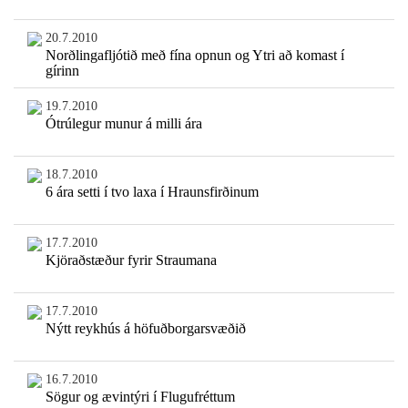
20.7.2010
Norðlingafljótið með fína opnun og Ytri að komast í
gírinn
19.7.2010
Ótrúlegur munur á milli ára
18.7.2010
6 ára setti í tvo laxa í Hraunsfirðinum
17.7.2010
Kjöraðstæður fyrir Straumana
17.7.2010
Nýtt reykhús á höfuðborgarsvæðið
16.7.2010
Sögur og ævintýri í Flugufréttum