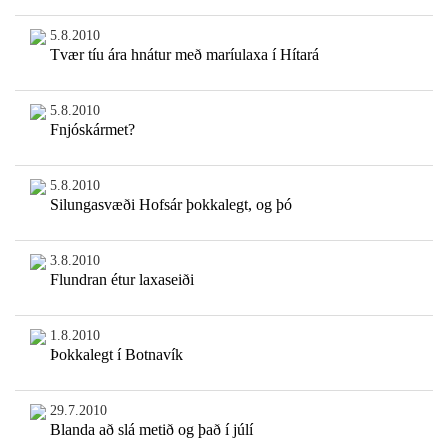
5.8.2010
Tvær tíu ára hnátur með maríulaxa í Hítará
5.8.2010
Fnjóskármet?
5.8.2010
Silungasvæði Hofsár þokkalegt, og þó
3.8.2010
Flundran étur laxaseiði
1.8.2010
Þokkalegt í Botnavík
29.7.2010
Blanda að slá metið og það í júlí