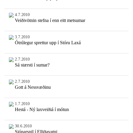
4.7.2010
Veiðivötnin stefna í enn eitt metsumar
3.7.2010
Ótrúlegur sprettur upp í Stóru Laxá
2.7.2010
Sá stærsti í sumar?
2.7.2010
Gott á Nessvæðinu
1.7.2010
Hestá - Ný laxveiðiá í mótun
30.6.2010
Sjónarspil í Elliðavatni