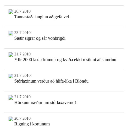
26.7.2010
Tannastaðatanginn að gefa vel
23.7.2010
Sætir sigrar og sár vonbrigði
21.7.2010
Yfir 2000 laxar komnir og kvíða ekki restinni af sumrinu
21.7.2010
Stórlaxinum verður að hlífa-líka í Blöndu
21.7.2010
Hörkuumræður um stórlaxavernd!
20.7.2010
Rigning í kortunum