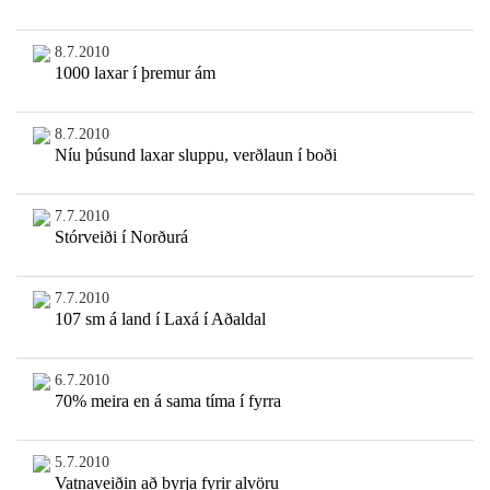
8.7.2010
1000 laxar í þremur ám
8.7.2010
Níu þúsund laxar sluppu, verðlaun í boði
7.7.2010
Stórveiði í Norðurá
7.7.2010
107 sm á land í Laxá í Aðaldal
6.7.2010
70% meira en á sama tíma í fyrra
5.7.2010
Vatnaveiðin að byrja fyrir alvöru