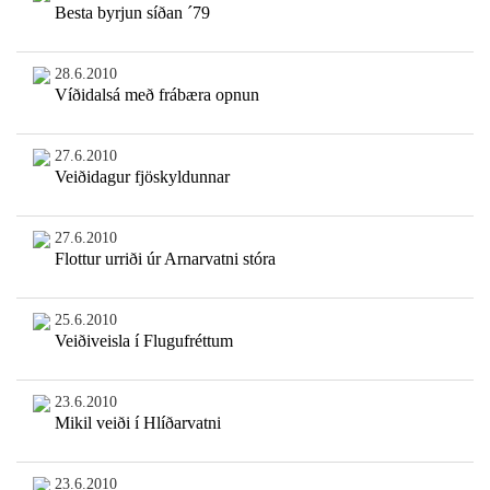
Besta byrjun síðan ´79
28.6.2010
Víðidalsá með frábæra opnun
27.6.2010
Veiðidagur fjöskyldunnar
27.6.2010
Flottur urriði úr Arnarvatni stóra
25.6.2010
Veiðiveisla í Flugufréttum
23.6.2010
Mikil veiði í Hlíðarvatni
23.6.2010