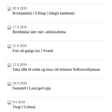
20.9.2010
Reykjadalsá í S-Þing í rólegri kantinum
17.9.2010
Breiðdalsá slær met -stórlaxahrina
15.9.2010
Enn að ganga lax í Svartá
12.9.2010
Taka tillit til seiða og laxa við hönnun Selfossvirkjunnar
10.9.2010
Sumarið í Laxá gert upp
9.9.2010
Tregt í Grímsá