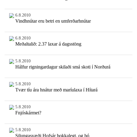
6.8.2010
Vindhnútar eru betri en umferðarhnútar
6.8.2010
Meðaltalið: 2.37 laxar á dagsstöng
5.8.2010
Hálfur rigningardagur skilaði smá skoti í Norðurá
5.8.2010
Tvær tíu ára hnátur með maríulaxa í Hítará
5.8.2010
Fnjóskármet?
5.8.2010
Silungasvæði Hofsár þokkalegt, og þó