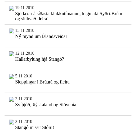
19.11.2010
Sjö laxar á síðasta klukkutímanun, leigutaki Syðri-Brúar
og sitthvað fleira!
15.11.2010
Ný mynd um Íslandsveiðar
12.11.2010
Hallarbylting hjá Stangó?
5.11.2010
Sleppingar í Brúará og fleira
2.11.2010
Svíþjóð, Þýskaland og Slóvenía
2.11.2010
Stangó missir Stóru!