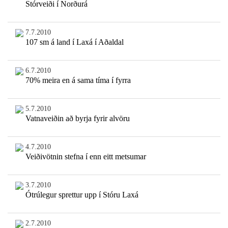
Stórveiði í Norðurá
7.7.2010
107 sm á land í Laxá í Aðaldal
6.7.2010
70% meira en á sama tíma í fyrra
5.7.2010
Vatnaveiðin að byrja fyrir alvöru
4.7.2010
Veiðivötnin stefna í enn eitt metsumar
3.7.2010
Ótrúlegur sprettur upp í Stóru Laxá
2.7.2010