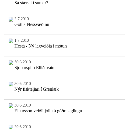
Sá stærsti í sumar?
2.7.2010
Gott á Nessvæðinu
1.7.2010
Hestá - Ný laxveiðiá í mótun
30.6.2010
Sjónarspil í Elliðavatni
30.6.2010
Nýr fiskteljari í Grenlæk
30.6.2010
Einarsson veiðihjólin á góðri siglingu
29.6.2010