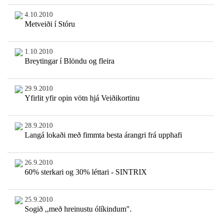
4.10.2010
Metveiði í Stóru
1.10.2010
Breytingar í Blöndu og fleira
29.9.2010
Yfirlit yfir opin vötn hjá Veiðikortinu
28.9.2010
Langá lokaði með fimmta besta árangri frá upphafi
26.9.2010
60% sterkari og 30% léttari - SINTRIX
25.9.2010
Sogið ,,með hreinustu ólíkindum".