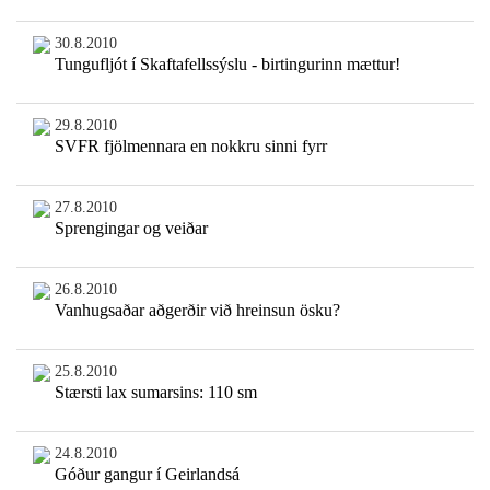
30.8.2010
Tungufljót í Skaftafellssýslu - birtingurinn mættur!
29.8.2010
SVFR fjölmennara en nokkru sinni fyrr
27.8.2010
Sprengingar og veiðar
26.8.2010
Vanhugsaðar aðgerðir við hreinsun ösku?
25.8.2010
Stærsti lax sumarsins: 110 sm
24.8.2010
Góður gangur í Geirlandsá