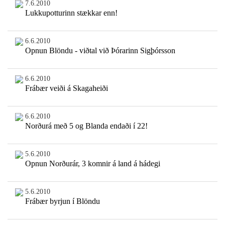
7.6.2010
Lukkupotturinn stækkar enn!
6.6.2010
Opnun Blöndu - viðtal við Þórarinn Sigþórsson
6.6.2010
Frábær veiði á Skagaheiði
6.6.2010
Norðurá með 5 og Blanda endaði í 22!
5.6.2010
Opnun Norðurár, 3 komnir á land á hádegi
5.6.2010
Frábær byrjun í Blöndu