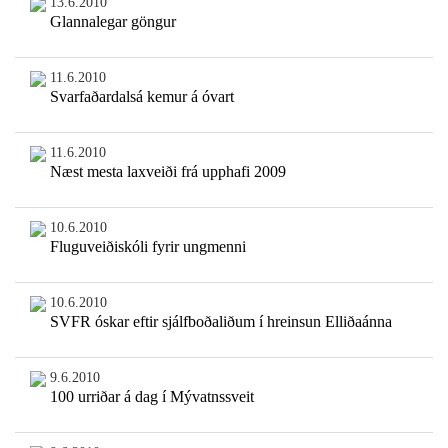
13.6.2010
Glannalegar göngur
11.6.2010
Svarfaðardalsá kemur á óvart
11.6.2010
Næst mesta laxveiði frá upphafi 2009
10.6.2010
Fluguveiðiskóli fyrir ungmenni
10.6.2010
SVFR óskar eftir sjálfboðaliðum í hreinsun Elliðaánna
9.6.2010
100 urriðar á dag í Mývatnssveit