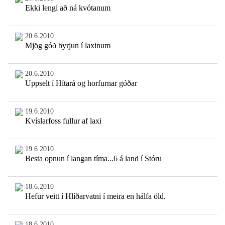
Ekki lengi að ná kvótanum
20.6.2010
Mjög góð byrjun í laxinum
20.6.2010
Uppselt í Hítará og horfurnar góðar
19.6.2010
Kvíslarfoss fullur af laxi
19.6.2010
Besta opnun í langan tíma...6 á land í Stóru
18.6.2010
Hefur veitt í Hlíðarvatni í meira en hálfa öld.
18.6.2010