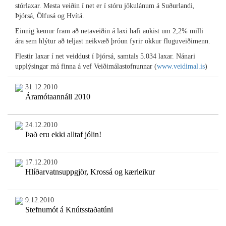
stórlaxar. Mesta veiðin í net er í stóru jökulánum á Suðurlandi,
Þjórsá, Ölfusá og Hvítá.
Einnig kemur fram að netaveiðin á laxi hafi aukist um 2,2% milli
ára sem hlýtur að teljast neikvæð þróun fyrir okkur fluguveiðimenn.
Flestir laxar í net veiddust í Þjórsá, samtals 5.034 laxar. Nánari
upplýsingar má finna á vef Veiðimálastofnunnar (
www.veidimal.is
)
31.12.2010
Áramótaannáll 2010
24.12.2010
Það eru ekki alltaf jólin!
17.12.2010
Hlíðarvatnsuppgjör, Krossá og kærleikur
9.12.2010
Stefnumót á Knútsstaðatúni