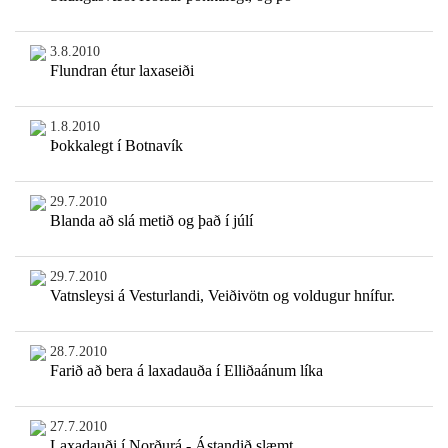
3.8.2010
Flundran étur laxaseiði
1.8.2010
Þokkalegt í Botnavík
29.7.2010
Blanda að slá metið og það í júlí
29.7.2010
Vatnsleysi á Vesturlandi, Veiðivötn og voldugur hnífur.
28.7.2010
Farið að bera á laxadauða í Elliðaánum líka
27.7.2010
Laxadauði í Norðurá - Ástandið slæmt