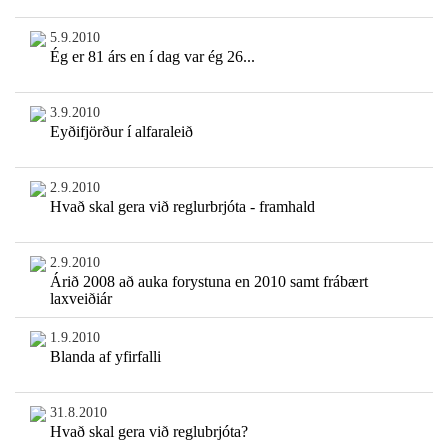
5.9.2010
Ég er 81 árs en í dag var ég 26...
3.9.2010
Eyðifjörður í alfaraleið
2.9.2010
Hvað skal gera við reglurbrjóta - framhald
2.9.2010
Árið 2008 að auka forystuna en 2010 samt frábært
laxveiðiár
1.9.2010
Blanda af yfirfalli
31.8.2010
Hvað skal gera við reglubrjóta?