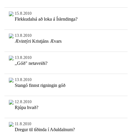
15.8.2010
Flekkudalsá að loka á Íslendinga?
13.8.2010
Ævintýri Kristjáns Ævars
13.8.2010
,,Góð" netaveiði?
13.8.2010
Stangó finnst rigningin góð
12.8.2010
Rjúpa hvað?
11.8.2010
Dregur til tíðinda í Aðaldalnum?