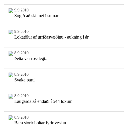
9.9.2010
Sogið að slá met í sumar
9.9.2010
Lokatölur af urriðasvæðinu - aukning í ár
8.9.2010
Þetta var rosalegt...
8.9.2010
Svaka partí
8.9.2010
Laugardalsá endaði í 544 löxum
8.9.2010
Bara stórir boltar fyrir vestan