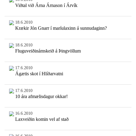
Viðtal við Árna Árnason í Árvík
18.6.2010
Krækir Jón Gnarr í maríulaxinn á sunnudaginn?
18.6.2010
Fluguveiðinámskeið á Þingvöllum
17.6.2010
Ágætis skot í Hlíðarvatni
17.6.2010
10 ára afmælisdagur okkar!
16.6.2010
Laxveiðin komin vel af stað