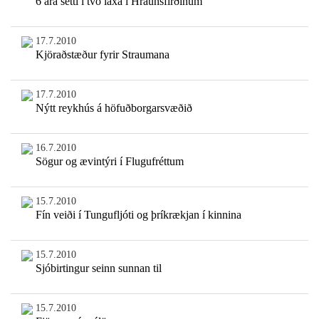
6 ára setti í tvo laxa í Hraunsfirðinum
17.7.2010
Kjöraðstæður fyrir Straumana
17.7.2010
Nýtt reykhús á höfuðborgarsvæðið
16.7.2010
Sögur og ævintýri í Flugufréttum
15.7.2010
Fín veiði í Tungufljóti og þríkrækjan í kinnina
15.7.2010
Sjóbirtingur seinn sunnan til
15.7.2010