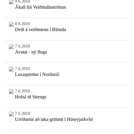
9.6.2010
Ákall frá Veiðimálastofnun
8.6.2010
Deilt á veiðimenn í Blöndu
7.6.2010
Avatar - ný fluga
7.6.2010
Laxasprettur í Norðurá!
7.6.2010
Hofsá til Strengs
7.6.2010
Urriðarnir að taka grimmt í Húseyjarkvísl