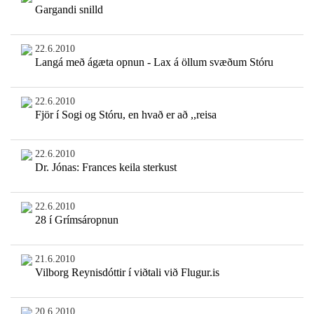
Gargandi snilld
22.6.2010
Langá með ágæta opnun - Lax á öllum svæðum Stóru
22.6.2010
Fjör í Sogi og Stóru, en hvað er að ,,reisa
22.6.2010
Dr. Jónas: Frances keila sterkust
22.6.2010
28 í Grímsáropnun
21.6.2010
Vilborg Reynisdóttir í viðtali við Flugur.is
20.6.2010