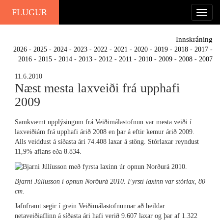
FLUGUR
Innskráning
2026
-
2025
-
2024
-
2023
-
2022
-
2021
-
2020
-
2019
-
2018
-
2017
-
2016
-
2015
-
2014
-
2013
-
2012
-
2011
-
2010
-
2009
-
2008
-
2007
11.6.2010
Næst mesta laxveiði frá upphafi
2009
Samkvæmt upplýsingum frá Veiðimálastofnun var mesta veiði í
laxveiðiám frá upphafi árið 2008 en þar á eftir kemur árið 2009.
Alls veiddust á síðasta ári 74.408 laxar á stöng. Stórlaxar reyndust
11,9% aflans eða 8.834.
Bjarni Júlíusson í opnun Norðurá 2010. Fyrsti laxinn var stórlax, 80
cm
.
Jafnframt segir í grein Veiðimálastofnunnar að heildar
netaveiðiaflinn á síðasta ári hafi verið 9.607 laxar og þar af 1.322