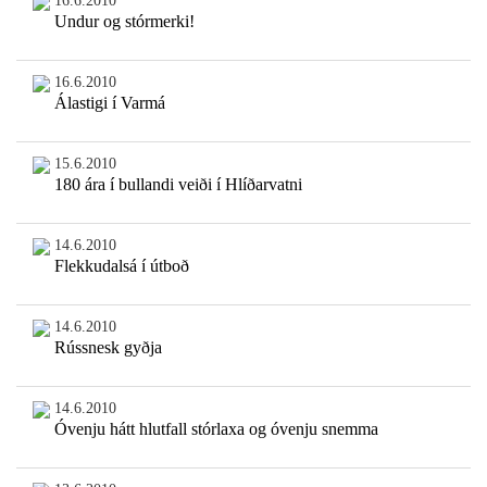
16.6.2010
Undur og stórmerki!
16.6.2010
Álastigi í Varmá
15.6.2010
180 ára í bullandi veiði í Hlíðarvatni
14.6.2010
Flekkudalsá í útboð
14.6.2010
Rússnesk gyðja
14.6.2010
Óvenju hátt hlutfall stórlaxa og óvenju snemma