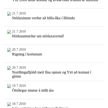
21.7.2010
Stórlaxinum verður að hlífa-líka í Blöndu
21.7.2010
Hörkuumræður um stórlaxavernd!
20.7.2010
Rigning í kortunum
20.7.2010
Norðlingafljótið með fína opnun og Ytri að komast í
gírinn
19.7.2010
Ótrúlegur munur á milli ára
18.7.2010