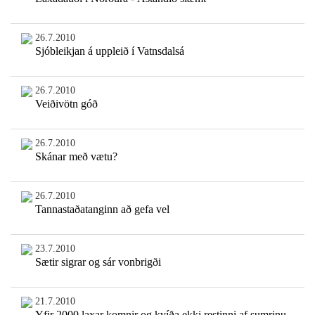
26.7.2010
Sjóbleikjan á uppleið í Vatnsdalsá
26.7.2010
Veiðivötn góð
26.7.2010
Skánar með vætu?
26.7.2010
Tannastaðatanginn að gefa vel
23.7.2010
Sætir sigrar og sár vonbrigði
21.7.2010
Yfir 2000 laxar komnir og kvíða ekki restinni af sumrinu