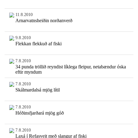
11.8.2010
Arnarvatnsheiðin norðanverð
9.8.2010
Flekkan flekkuð af fiski
7.8.2010
34 punda tröllið reyndist líklega fleipur, netabændur óska
eftir myndum
7.8.2010
Skálmardalsá mjög lítil
7.8.2010
Héðinsfjarðará mjög góð
7.8.2010
Laxá í Refasveit með slangur af fiski