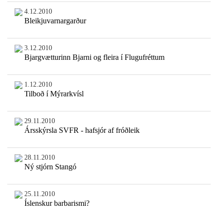
4.12.2010
Bleikjuvarnargarður
3.12.2010
Bjargvætturinn Bjarni og fleira í Flugufréttum
1.12.2010
Tilboð í Mýrarkvísl
29.11.2010
Ársskýrsla SVFR - hafsjór af fróðleik
28.11.2010
Ný stjórn Stangó
25.11.2010
Íslenskur barbarismi?