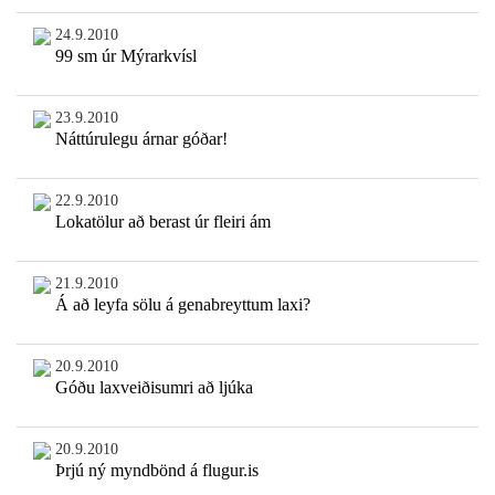
24.9.2010
99 sm úr Mýrarkvísl
23.9.2010
Náttúrulegu árnar góðar!
22.9.2010
Lokatölur að berast úr fleiri ám
21.9.2010
Á að leyfa sölu á genabreyttum laxi?
20.9.2010
Góðu laxveiðisumri að ljúka
20.9.2010
Þrjú ný myndbönd á flugur.is