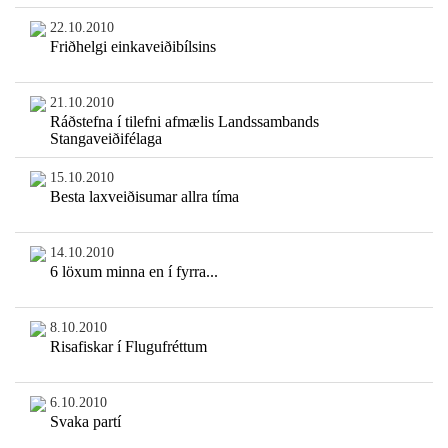
22.10.2010
Friðhelgi einkaveiðibílsins
21.10.2010
Ráðstefna í tilefni afmælis Landssambands
Stangaveiðifélaga
15.10.2010
Besta laxveiðisumar allra tíma
14.10.2010
6 löxum minna en í fyrra...
8.10.2010
Risafiskar í Flugufréttum
6.10.2010
Svaka partí