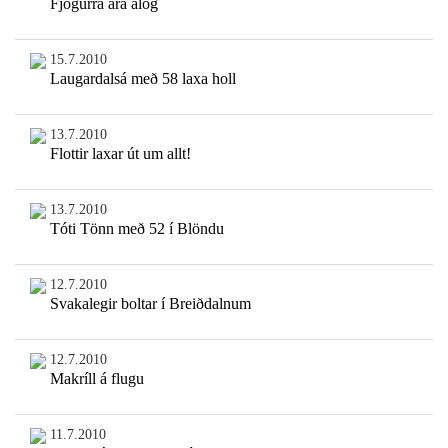
Fjögurra ára álög
15.7.2010
Laugardalsá með 58 laxa holl
13.7.2010
Flottir laxar út um allt!
13.7.2010
Tóti Tönn með 52 í Blöndu
12.7.2010
Svakalegir boltar í Breiðdalnum
12.7.2010
Makríll á flugu
11.7.2010