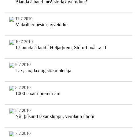
Blanda á band með stórlaxaverndun?
11.7.2010
Makríll er bestur nýveiddur
10.7.2010
17 punda á land í Heljarþrem, Stóru Laxá sv. III
9.7.2010
Lax, lax, lax og stöku bleikja
8.7.2010
1000 laxar í þremur ám
8.7.2010
Níu þúsund laxar sluppu, verðlaun í boði
7.7.2010