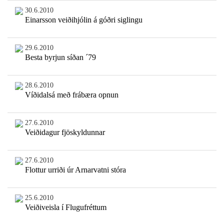
30.6.2010
Einarsson veiðihjólin á góðri siglingu
29.6.2010
Besta byrjun síðan ´79
28.6.2010
Víðidalsá með frábæra opnun
27.6.2010
Veiðidagur fjöskyldunnar
27.6.2010
Flottur urriði úr Arnarvatni stóra
25.6.2010
Veiðiveisla í Flugufréttum