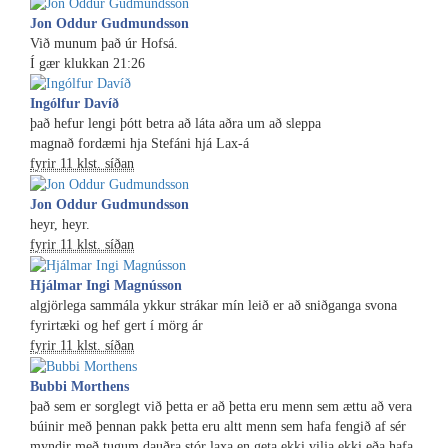
Jon Oddur Gudmundsson
Við munum það úr Hofsá.
Í gær klukkan 21:26
Ingólfur Davíð
það hefur lengi þótt betra að láta aðra um að sleppa
magnað fordæmi hja Stefáni hjá Lax-á
fyrir 11 klst. síðan
Jon Oddur Gudmundsson
heyr, heyr.
fyrir 11 klst. síðan
Hjálmar Ingi Magnússon
algjörlega sammála ykkur strákar mín leið er að sniðganga svona
fyrirtæki og hef gert í mörg ár
fyrir 11 klst. síðan
Bubbi Morthens
það sem er sorglegt við þetta er að þetta eru menn sem ættu að vera
búinir með þennan pakk þetta eru altt menn sem hafa fengið af sér
myndir með tugum dauðra stór laxa en geta ekki vilja ekki eða hafa