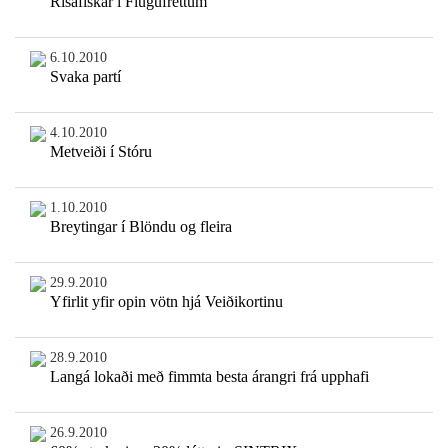
Risafiskar í Flugufréttum
6.10.2010
Svaka partí
4.10.2010
Metveiði í Stóru
1.10.2010
Breytingar í Blöndu og fleira
29.9.2010
Yfirlit yfir opin vötn hjá Veiðikortinu
28.9.2010
Langá lokaði með fimmta besta árangri frá upphafi
26.9.2010