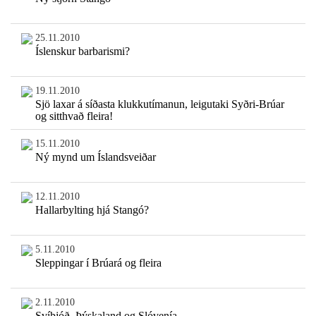
25.11.2010
Íslenskur barbarismi?
19.11.2010
Sjö laxar á síðasta klukkutímanun, leigutaki Syðri-Brúar
og sitthvað fleira!
15.11.2010
Ný mynd um Íslandsveiðar
12.11.2010
Hallarbylting hjá Stangó?
5.11.2010
Sleppingar í Brúará og fleira
2.11.2010
Svíþjóð, Þýskaland og Slóvenía