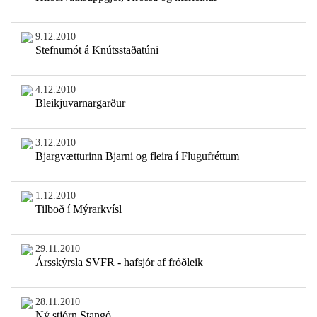
9.12.2010
Stefnumót á Knútsstaðatúni
4.12.2010
Bleikjuvarnargarður
3.12.2010
Bjargvætturinn Bjarni og fleira í Flugufréttum
1.12.2010
Tilboð í Mýrarkvísl
29.11.2010
Ársskýrsla SVFR - hafsjór af fróðleik
28.11.2010
Ný stjórn Stangó