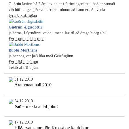
Guðrún laxinn þá 2 ára laxinn er í útrímingarhættu það er sannað
við höfum gengið svo næri stofninum að hann er að hverfa.
fyrir 8 klst. síðan
Guðrún Ægisdóttir
ja hérna, í fyrndinni veiddu menn lax til að draga björg í bú.
Fyrir um klukkustund
Bubbi Morthens
já þannog var það líka með Geirfuglinn
Fyrir 54 mínútum
Tekið af FB 8.jún.
31.12.2010
Áramótaannáll 2010
24.12.2010
Það eru ekki alltaf jólin!
17.12.2010
Hlíðarvatnsuppgjör, Krossá og kærleikur