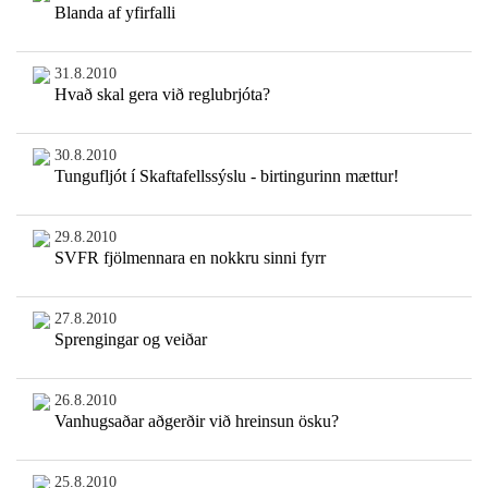
Blanda af yfirfalli
31.8.2010
Hvað skal gera við reglubrjóta?
30.8.2010
Tungufljót í Skaftafellssýslu - birtingurinn mættur!
29.8.2010
SVFR fjölmennara en nokkru sinni fyrr
27.8.2010
Sprengingar og veiðar
26.8.2010
Vanhugsaðar aðgerðir við hreinsun ösku?
25.8.2010