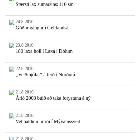
Stærsti lax sumarsins: 110 sm
24.8.2010
Góður gangur í Geirlandsá
23.8.2010
180 laxa holl í Laxá í Dölum
22.8.2010
,,Veiðiþjófar" á ferð í Norðurá
21.8.2010
Árið 2008 búið að taka forystuna á ný
21.8.2010
Vel haldinn urriði í Mývatnssveit
21.8.2010