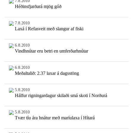
7.8.2010
Héðinsfjarðará mjög góð
7.8.2010
Laxá í Refasveit með slangur af fiski
6.8.2010
Vindhnútar eru betri en umferðarhnútar
6.8.2010
Meðaltalið: 2.37 laxar á dagsstöng
5.8.2010
Hálfur rigningardagur skilaði smá skoti í Norðurá
5.8.2010
Tvær tíu ára hnátur með maríulaxa í Hítará