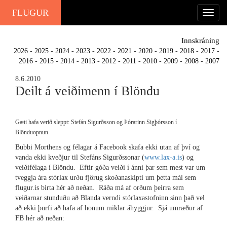
FLUGUR
Innskráning
2026
-
2025
-
2024
-
2023
-
2022
-
2021
-
2020
-
2019
-
2018
-
2017
-
2016
-
2015
-
2014
-
2013
-
2012
-
2011
-
2010
-
2009
-
2008
-
2007
8.6.2010
Deilt á veiðimenn í Blöndu
Gæti hafa verið sleppt: Stefán Sigurðsson og Þórarinn Sigþórsson í
Blönduopnun.
Bubbi Morthens og félagar á Facebook skafa ekki utan af því og
vanda ekki kveðjur til Stefáns Sigurðssonar (
www.lax-a.is
) og
veiðifélaga í Blöndu. Eftir góða veiði í ánni þar sem mest var um
tveggja ára stórlax urðu fjörug skoðanaskipti um þetta mál sem
flugur.is birta hér að neðan. Ráða má af orðum þeirra sem
veiðarnar stunduðu að Blanda verndi stórlaxastofninn sinn það vel
að ekki þurfi að hafa af honum miklar áhyggjur. Sjá umræður af
FB hér að neðan: