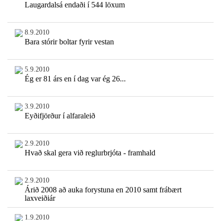
Laugardalsá endaði í 544 löxum
8.9.2010
Bara stórir boltar fyrir vestan
5.9.2010
Ég er 81 árs en í dag var ég 26...
3.9.2010
Eyðifjörður í alfaraleið
2.9.2010
Hvað skal gera við reglurbrjóta - framhald
2.9.2010
Árið 2008 að auka forystuna en 2010 samt frábært
laxveiðiár
1.9.2010