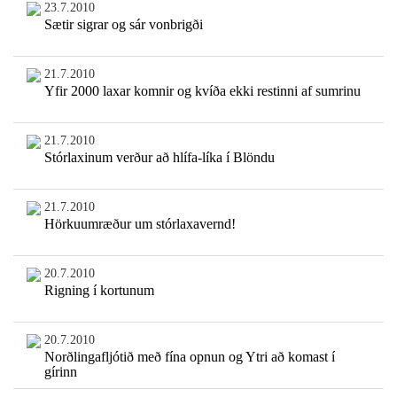
23.7.2010
Sætir sigrar og sár vonbrigði
21.7.2010
Yfir 2000 laxar komnir og kvíða ekki restinni af sumrinu
21.7.2010
Stórlaxinum verður að hlífa-líka í Blöndu
21.7.2010
Hörkuumræður um stórlaxavernd!
20.7.2010
Rigning í kortunum
20.7.2010
Norðlingafljótið með fína opnun og Ytri að komast í
gírinn