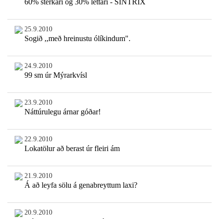
60% sterkari og 30% léttari - SINTRIX
25.9.2010
Sogið ,,með hreinustu ólíkindum".
24.9.2010
99 sm úr Mýrarkvísl
23.9.2010
Náttúrulegu árnar góðar!
22.9.2010
Lokatölur að berast úr fleiri ám
21.9.2010
Á að leyfa sölu á genabreyttum laxi?
20.9.2010