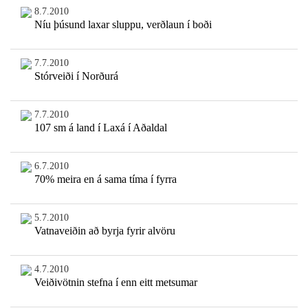
8.7.2010
Níu þúsund laxar sluppu, verðlaun í boði
7.7.2010
Stórveiði í Norðurá
7.7.2010
107 sm á land í Laxá í Aðaldal
6.7.2010
70% meira en á sama tíma í fyrra
5.7.2010
Vatnaveiðin að byrja fyrir alvöru
4.7.2010
Veiðivötnin stefna í enn eitt metsumar