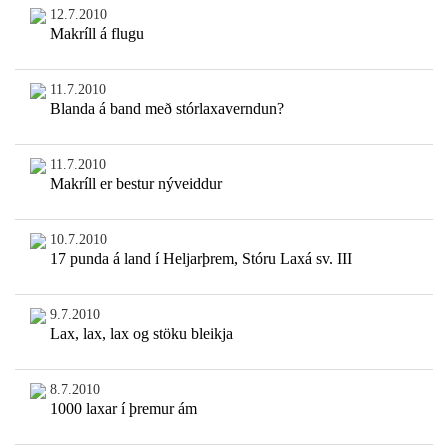
12.7.2010
Makríll á flugu
11.7.2010
Blanda á band með stórlaxaverndun?
11.7.2010
Makríll er bestur nýveiddur
10.7.2010
17 punda á land í Heljarþrem, Stóru Laxá sv. III
9.7.2010
Lax, lax, lax og stöku bleikja
8.7.2010
1000 laxar í þremur ám