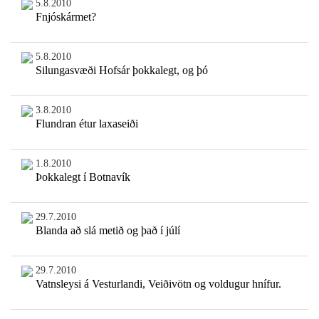
5.8.2010
Fnjóskármet?
5.8.2010
Silungasvæði Hofsár þokkalegt, og þó
3.8.2010
Flundran étur laxaseiði
1.8.2010
Þokkalegt í Botnavík
29.7.2010
Blanda að slá metið og það í júlí
29.7.2010
Vatnsleysi á Vesturlandi, Veiðivötn og voldugur hnífur.