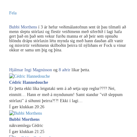
Fela
Bubbi Morthens
í 3 ár hefur veðimálastofnun sent út þau tilmæli að
menn sleptu stórlaxi og flestir veiðimenn með siferðið í lagi hafa
gert það en það sem vekur furðu manna er að þeir sem opnuðu
blöndu drápu stórlaxin létu mynda sig með hann dauðan allt vanir
og misvirtir veiðimenn skilboðin þeirra til nýliðans er Fock u vinur
okkur er sama um þig og þína.
Hjálmar Ingi Magnússon
og
8 aðrir
líkar þetta.
Cédric Hannedouche
Er þetta ekki líka leigutaki sem á að setja upp reglur???? Nei,
einmitt… Hann er með á myndunum! Samt standur "við sleppum
stórlaxi" á síðunni þeirra?!?! Ekki í lagi…
Í gær klukkan 20:26
Bubbi Morthens
nákvæmlega Cédric
Í gær klukkan 21:25