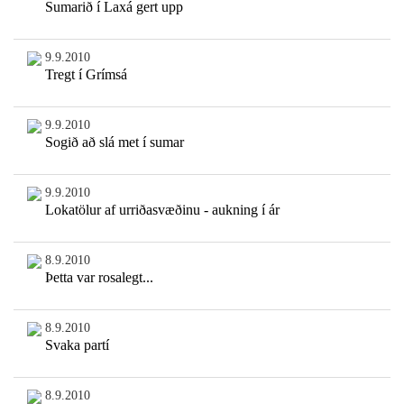
Sumarið í Laxá gert upp
9.9.2010
Tregt í Grímsá
9.9.2010
Sogið að slá met í sumar
9.9.2010
Lokatölur af urriðasvæðinu - aukning í ár
8.9.2010
Þetta var rosalegt...
8.9.2010
Svaka partí
8.9.2010