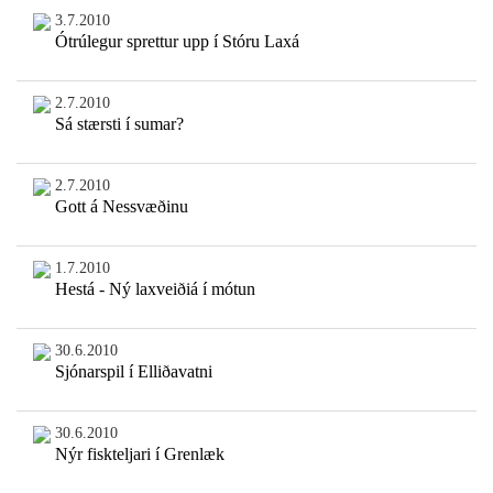
3.7.2010
Ótrúlegur sprettur upp í Stóru Laxá
2.7.2010
Sá stærsti í sumar?
2.7.2010
Gott á Nessvæðinu
1.7.2010
Hestá - Ný laxveiðiá í mótun
30.6.2010
Sjónarspil í Elliðavatni
30.6.2010
Nýr fiskteljari í Grenlæk