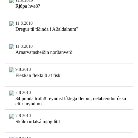
12.8.2010
Rjúpa hvað?
11.8.2010
Dregur til tíðinda í Aðaldalnum?
11.8.2010
Arnarvatnsheiðin norðanverð
9.8.2010
Flekkan flekkuð af fiski
7.8.2010
34 punda tröllið reyndist líklega fleipur, netabændur óska
eftir myndum
7.8.2010
Skálmardalsá mjög lítil