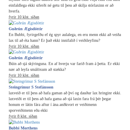
einfaldlega ekki siferði né getu til þess að skilja stórlaxinn er að
hverfa.
fyrir 10 klst. síðan
Guðrún Ægisdóttir
En Bubbi, fyrirgefðu ef ég spyr aulalega, en eru menn ekki að veiða
lax til að éta hann? Er það ekki innifalið í veiðileyfinu?
fyrir 10 klst. síðan
Guðrún Ægisdóttir
Búin að sjá skýringuna. En af hverju var farið fram á þetta. Er ekki
nær að leyfa smálöxum að stækka?
fyrir 10 klst. síðan
Steingrímur S Stefánsson
laxveið er til þess að hafa gaman að því og dauður lax hringinr ekki.
laxveiði er til þess að hafa gama að sjá laxin fara frá þér þegar
honum er látin fára aftur í ána.anðkvort er veiðimenn
sporveiðimenn eða ekki
fyrir 8 klst. síðan
Bubbi Morthens