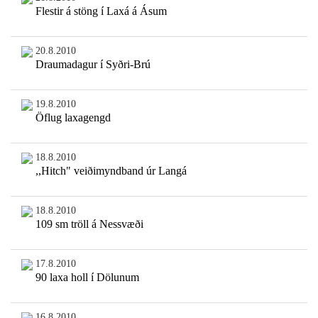
Flestir á stöng í Laxá á Ásum
20.8.2010
Draumadagur í Syðri-Brú
19.8.2010
Öflug laxagengd
18.8.2010
,,Hitch" veiðimyndband úr Langá
18.8.2010
109 sm tröll á Nessvæði
17.8.2010
90 laxa holl í Dölunum
16.8.2010