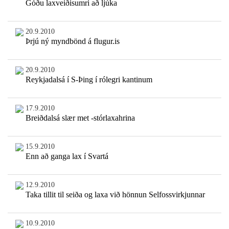
Góðu laxveiðisumri að ljúka
20.9.2010
Þrjú ný myndbönd á flugur.is
20.9.2010
Reykjadalsá í S-Þing í rólegri kantinum
17.9.2010
Breiðdalsá slær met -stórlaxahrina
15.9.2010
Enn að ganga lax í Svartá
12.9.2010
Taka tillit til seiða og laxa við hönnun Selfossvirkjunnar
10.9.2010