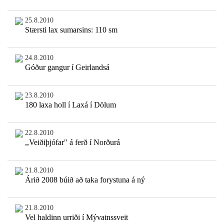
25.8.2010
Stærsti lax sumarsins: 110 sm
24.8.2010
Góður gangur í Geirlandsá
23.8.2010
180 laxa holl í Laxá í Dölum
22.8.2010
,,Veiðiþjófar" á ferð í Norðurá
21.8.2010
Árið 2008 búið að taka forystuna á ný
21.8.2010
Vel haldinn urriði í Mývatnssveit