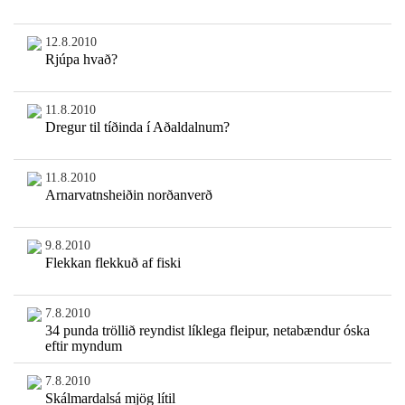
12.8.2010
Rjúpa hvað?
11.8.2010
Dregur til tíðinda í Aðaldalnum?
11.8.2010
Arnarvatnsheiðin norðanverð
9.8.2010
Flekkan flekkuð af fiski
7.8.2010
34 punda tröllið reyndist líklega fleipur, netabændur óska
eftir myndum
7.8.2010
Skálmardalsá mjög lítil