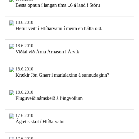
Besta opnun í langan tíma...6 á land í Stóru
18.6.2010
Hefur veitt í Hlíðarvatni í meira en hálfa öld.
18.6.2010
Viðtal við Árna Árnason í Árvík
18.6.2010
Krækir Jón Gnarr í maríulaxinn á sunnudaginn?
18.6.2010
Fluguveiðinámskeið á Þingvöllum
17.6.2010
Ágætis skot í Hlíðarvatni
17.6.2010