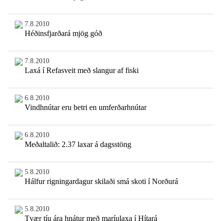
7.8.2010
Héðinsfjarðará mjög góð
7.8.2010
Laxá í Refasveit með slangur af fiski
6.8.2010
Vindhnútar eru betri en umferðarhnútar
6.8.2010
Meðaltalið: 2.37 laxar á dagsstöng
5.8.2010
Hálfur rigningardagur skilaði smá skoti í Norðurá
5.8.2010
Tvær tíu ára hnátur með maríulaxa í Hítará