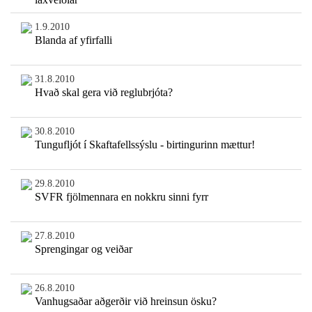
1.9.2010
Blanda af yfirfalli
31.8.2010
Hvað skal gera við reglubrjóta?
30.8.2010
Tungufljót í Skaftafellssýslu - birtingurinn mættur!
29.8.2010
SVFR fjölmennara en nokkru sinni fyrr
27.8.2010
Sprengingar og veiðar
26.8.2010
Vanhugsaðar aðgerðir við hreinsun ösku?