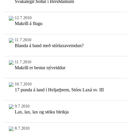
Svakalegir boltar í Breiðdalnum
12.7.2010
Makríll á flugu
11.7.2010
Blanda á band með stórlaxaverndun?
11.7.2010
Makríll er bestur nýveiddur
10.7.2010
17 punda á land í Heljarþrem, Stóru Laxá sv. III
9.7.2010
Lax, lax, lax og stöku bleikja
8.7.2010