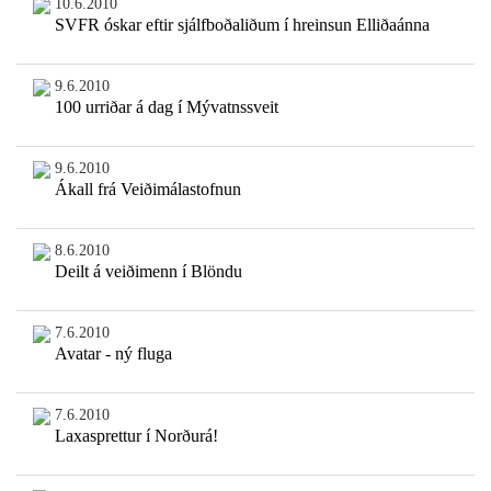
10.6.2010
SVFR óskar eftir sjálfboðaliðum í hreinsun Elliðaánna
9.6.2010
100 urriðar á dag í Mývatnssveit
9.6.2010
Ákall frá Veiðimálastofnun
8.6.2010
Deilt á veiðimenn í Blöndu
7.6.2010
Avatar - ný fluga
7.6.2010
Laxasprettur í Norðurá!