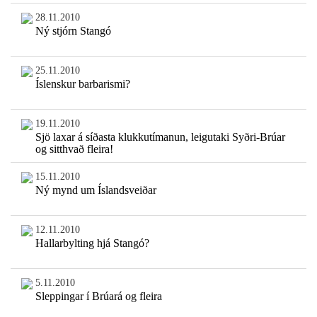
28.11.2010
Ný stjórn Stangó
25.11.2010
Íslenskur barbarismi?
19.11.2010
Sjö laxar á síðasta klukkutímanun, leigutaki Syðri-Brúar
og sitthvað fleira!
15.11.2010
Ný mynd um Íslandsveiðar
12.11.2010
Hallarbylting hjá Stangó?
5.11.2010
Sleppingar í Brúará og fleira