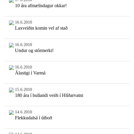
10 ára afmælisdagur okkar!
16.6.2010
Laxveiðin komin vel af stað
16.6.2010
Undur og stórmerki!
16.6.2010
Álastigi í Varmá
15.6.2010
180 ára í bullandi veiði í Hlíðarvatni
14.6.2010
Flekkudalsá í útboð