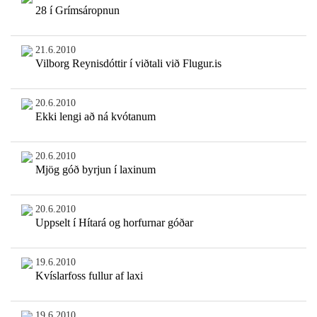
28 í Grímsáropnun
21.6.2010
Vilborg Reynisdóttir í viðtali við Flugur.is
20.6.2010
Ekki lengi að ná kvótanum
20.6.2010
Mjög góð byrjun í laxinum
20.6.2010
Uppselt í Hítará og horfurnar góðar
19.6.2010
Kvíslarfoss fullur af laxi
19.6.2010