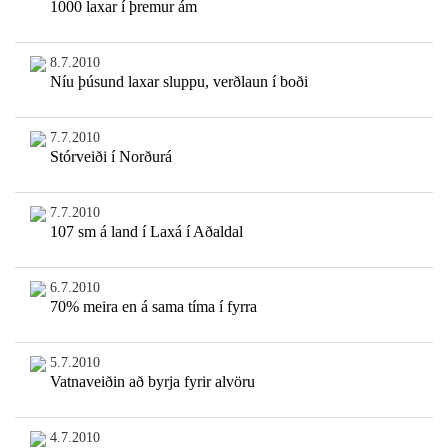
1000 laxar í þremur ám
8.7.2010
Níu þúsund laxar sluppu, verðlaun í boði
7.7.2010
Stórveiði í Norðurá
7.7.2010
107 sm á land í Laxá í Aðaldal
6.7.2010
70% meira en á sama tíma í fyrra
5.7.2010
Vatnaveiðin að byrja fyrir alvöru
4.7.2010