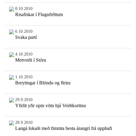
8.10.2010
Risafiskar í Flugufréttum
6.10.2010
Svaka partí
4.10.2010
Metveiði í Stóru
1.10.2010
Breytingar í Blöndu og fleira
29.9.2010
Yfirlit yfir opin vötn hjá Veiðikortinu
28.9.2010
Langá lokaði með fimmta besta árangri frá upphafi