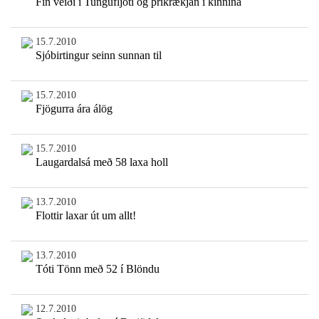
Fín veiði í Tungufljóti og þríkrækjan í kinnina
15.7.2010
Sjóbirtingur seinn sunnan til
15.7.2010
Fjögurra ára álög
15.7.2010
Laugardalsá með 58 laxa holl
13.7.2010
Flottir laxar út um allt!
13.7.2010
Tóti Tönn með 52 í Blöndu
12.7.2010