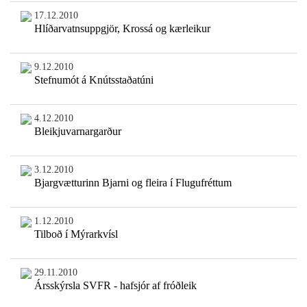
17.12.2010
Hlíðarvatnsuppgjör, Krossá og kærleikur
9.12.2010
Stefnumót á Knútsstaðatúni
4.12.2010
Bleikjuvarnargarður
3.12.2010
Bjargvætturinn Bjarni og fleira í Flugufréttum
1.12.2010
Tilboð í Mýrarkvísl
29.11.2010
Ársskýrsla SVFR - hafsjór af fróðleik