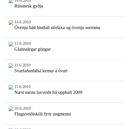
14.6.2010
Rússnesk gyðja
14.6.2010
Óvenju hátt hlutfall stórlaxa og óvenju snemma
13.6.2010
Glannalegar göngur
11.6.2010
Svarfaðardalsá kemur á óvart
11.6.2010
Næst mesta laxveiði frá upphafi 2009
10.6.2010
Fluguveiðiskóli fyrir ungmenni