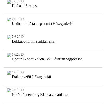
7.6.2010
Hofsá til Strengs
7.6.2010
Urriðarnir að taka grimmt í Húseyjarkvísl
7.6.2010
Lukkupotturinn stækkar enn!
6.6.2010
Opnun Blöndu - viðtal við Þórarinn Sigþórsson
6.6.2010
Frábær veiði á Skagaheiði
6.6.2010
Norðurá með 5 og Blanda endaði í 22!