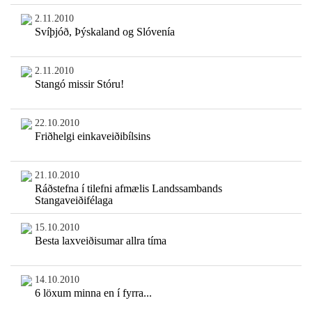
2.11.2010
Svíþjóð, Þýskaland og Slóvenía
2.11.2010
Stangó missir Stóru!
22.10.2010
Friðhelgi einkaveiðibílsins
21.10.2010
Ráðstefna í tilefni afmælis Landssambands
Stangaveiðifélaga
15.10.2010
Besta laxveiðisumar allra tíma
14.10.2010
6 löxum minna en í fyrra...