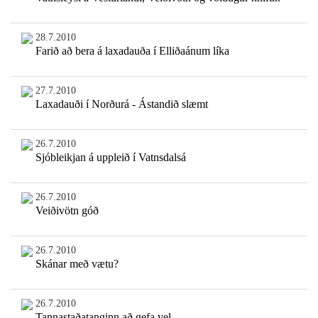
28.7.2010
Farið að bera á laxadauða í Elliðaánum líka
27.7.2010
Laxadauði í Norðurá - Ástandið slæmt
26.7.2010
Sjóbleikjan á uppleið í Vatnsdalsá
26.7.2010
Veiðivötn góð
26.7.2010
Skánar með vætu?
26.7.2010
Tannastaðatanginn að gefa vel