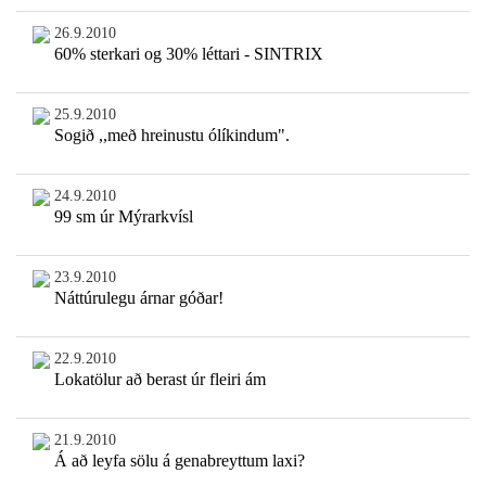
26.9.2010
60% sterkari og 30% léttari - SINTRIX
25.9.2010
Sogið ,,með hreinustu ólíkindum".
24.9.2010
99 sm úr Mýrarkvísl
23.9.2010
Náttúrulegu árnar góðar!
22.9.2010
Lokatölur að berast úr fleiri ám
21.9.2010
Á að leyfa sölu á genabreyttum laxi?