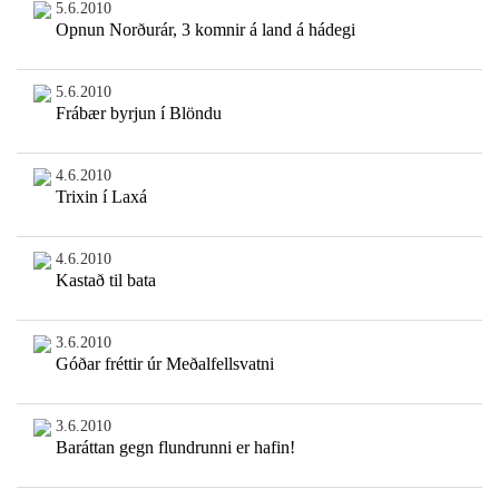
5.6.2010
Opnun Norðurár, 3 komnir á land á hádegi
5.6.2010
Frábær byrjun í Blöndu
4.6.2010
Trixin í Laxá
4.6.2010
Kastað til bata
3.6.2010
Góðar fréttir úr Meðalfellsvatni
3.6.2010
Baráttan gegn flundrunni er hafin!