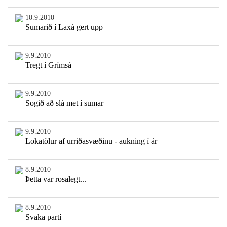
10.9.2010
Sumarið í Laxá gert upp
9.9.2010
Tregt í Grímsá
9.9.2010
Sogið að slá met í sumar
9.9.2010
Lokatölur af urriðasvæðinu - aukning í ár
8.9.2010
Þetta var rosalegt...
8.9.2010
Svaka partí