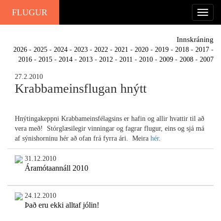
FLUGUR
Innskráning
2026
-
2025
-
2024
-
2023
-
2022
-
2021
-
2020
-
2019
-
2018
-
2017
-
2016
-
2015
-
2014
-
2013
-
2012
-
2011
-
2010
-
2009
-
2008
-
2007
27.2.2010
Krabbameinsflugan hnýtt
Hnýtingakeppni Krabbameinsfélagsins er hafin og allir hvattir til að
vera með! Stórglæsilegir vinningar og fagrar flugur, eins og sjá má
af sýnishorninu hér að ofan frá fyrra ári. Meira
hér
.
31.12.2010
Áramótaannáll 2010
24.12.2010
Það eru ekki alltaf jólin!