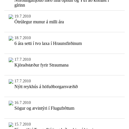
Norðlingafljótið með fína opnun og Ytri að komast í
gírinn
19.7.2010
Ótrúlegur munur á milli ára
18.7.2010
6 ára setti í tvo laxa í Hraunsfirðinum
17.7.2010
Kjöraðstæður fyrir Straumana
17.7.2010
Nýtt reykhús á höfuðborgarsvæðið
16.7.2010
Sögur og ævintýri í Flugufréttum
15.7.2010