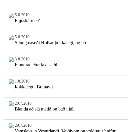
5.8.2010
Fnjóskármet?
5.8.2010
Silungasvæði Hofsár þokkalegt, og þó
3.8.2010
Flundran étur laxaseiði
1.8.2010
Þokkalegt í Botnavík
29.7.2010
Blanda að slá metið og það í júlí
29.7.2010
Vatnsleysi á Vesturlandi, Veiðivötn og voldugur hnífur.