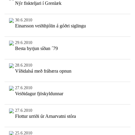
Nýr fiskteljari í Grenlæk
30.6.2010
Einarsson veiðihjólin á góðri siglingu
29.6.2010
Besta byrjun síðan ´79
28.6.2010
Víðidalsá með frábæra opnun
27.6.2010
Veiðidagur fjöskyldunnar
27.6.2010
Flottur urriði úr Arnarvatni stóra
25.6.2010