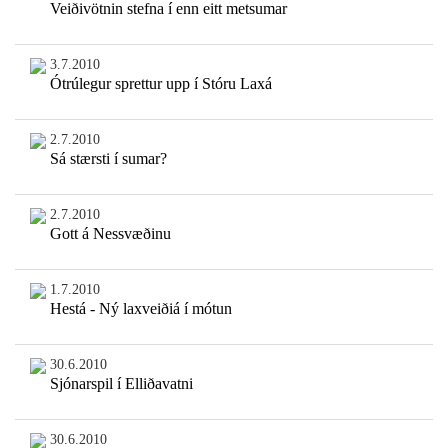
Veiðivötnin stefna í enn eitt metsumar
3.7.2010
Ótrúlegur sprettur upp í Stóru Laxá
2.7.2010
Sá stærsti í sumar?
2.7.2010
Gott á Nessvæðinu
1.7.2010
Hestá - Ný laxveiðiá í mótun
30.6.2010
Sjónarspil í Elliðavatni
30.6.2010