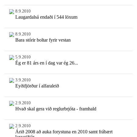
8.9.2010
Laugardalsá endaði í 544 löxum
8.9.2010
Bara stórir boltar fyrir vestan
5.9.2010
Ég er 81 árs en í dag var ég 26...
3.9.2010
Eyðifjörður í alfaraleið
2.9.2010
Hvað skal gera við reglurbrjóta - framhald
2.9.2010
Árið 2008 að auka forystuna en 2010 samt frábært
laxveiðiár