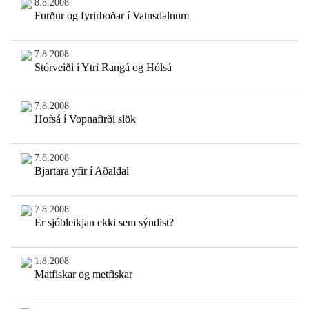
8.8.2008
Furður og fyrirboðar í Vatnsdalnum
7.8.2008
Stórveiði í Ytri Rangá og Hólsá
7.8.2008
Hofsá í Vopnafirði slök
7.8.2008
Bjartara yfir í Aðaldal
7.8.2008
Er sjóbleikjan ekki sem sýndist?
1.8.2008
Matfiskar og metfiskar