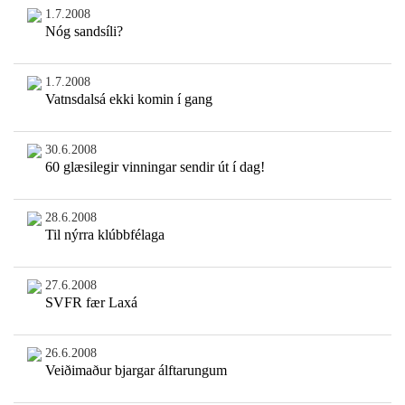
1.7.2008
Nóg sandsíli?
1.7.2008
Vatnsdalsá ekki komin í gang
30.6.2008
60 glæsilegir vinningar sendir út í dag!
28.6.2008
Til nýrra klúbbfélaga
27.6.2008
SVFR fær Laxá
26.6.2008
Veiðimaður bjargar álftarungum