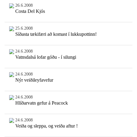
26.6.2008
Costa Del Kjós
25.6.2008
Síðasta tækifæri að komast í lukkupottinn!
24.6.2008
Vatnsdalsá lofar góðu - í silungi
24.6.2008
Nýr veiðileyfavefur
24.6.2008
Hlíðarvatn gefur á Peacock
24.6.2008
Veiða og sleppa, og veiða aftur !