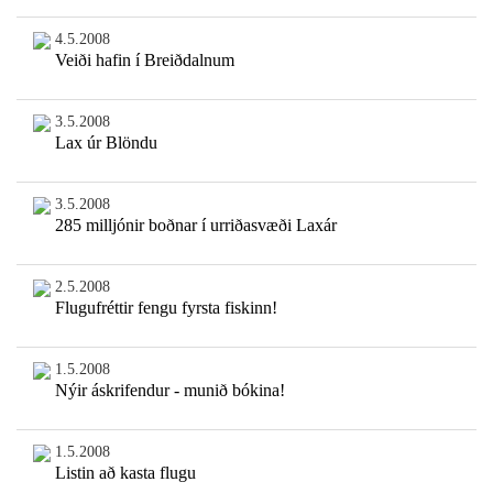
4.5.2008
Veiði hafin í Breiðdalnum
3.5.2008
Lax úr Blöndu
3.5.2008
285 milljónir boðnar í urriðasvæði Laxár
2.5.2008
Flugufréttir fengu fyrsta fiskinn!
1.5.2008
Nýir áskrifendur - munið bókina!
1.5.2008
Listin að kasta flugu