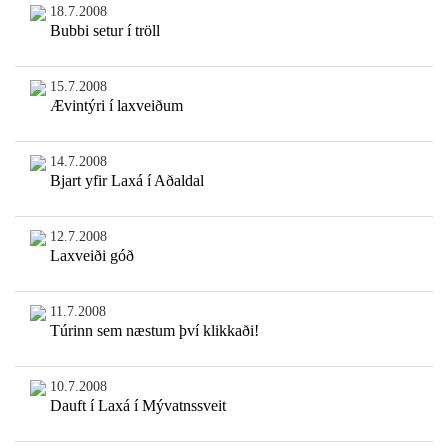
18.7.2008
Bubbi setur í tröll
15.7.2008
Ævintýri í laxveiðum
14.7.2008
Bjart yfir Laxá í Aðaldal
12.7.2008
Laxveiði góð
11.7.2008
Túrinn sem næstum því klikkaði!
10.7.2008
Dauft í Laxá í Mývatnssveit