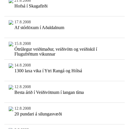
21.8.2008
Hofsá í Skagafirði
17.8.2008
Af stórlöxum í Aðaldalnum
15.8.2008
Ótrúlegur veiðimaður, veiðivötn og veiðiskil í
Flugufréttum vikunnar
14.8.2008
1300 laxa vika í Ytri Rangá og Hólsá
12.8.2008
Besta árið í Veiðivötnum í langan tíma
12.8.2008
20 pundari á silungasvæði