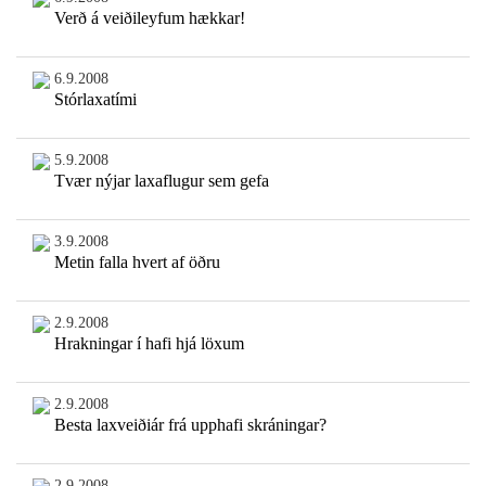
Verð á veiðileyfum hækkar!
6.9.2008
Stórlaxatími
5.9.2008
Tvær nýjar laxaflugur sem gefa
3.9.2008
Metin falla hvert af öðru
2.9.2008
Hrakningar í hafi hjá löxum
2.9.2008
Besta laxveiðiár frá upphafi skráningar?
2.9.2008