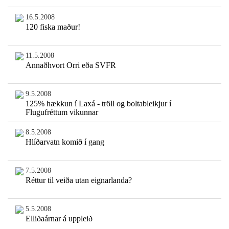
16.5.2008
120 fiska maður!
11.5.2008
Annaðhvort Orri eða SVFR
9.5.2008
125% hækkun í Laxá - tröll og boltableikjur í
Flugufréttum vikunnar
8.5.2008
Hlíðarvatn komið í gang
7.5.2008
Réttur til veiða utan eignarlanda?
5.5.2008
Elliðaárnar á uppleið