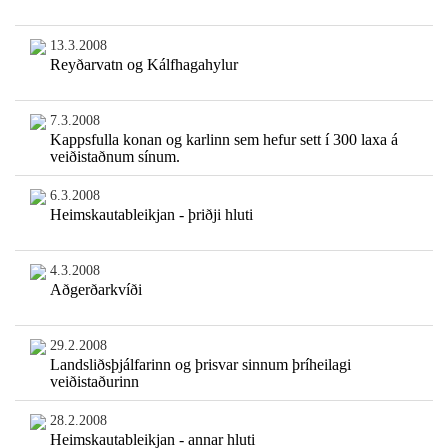
13.3.2008
Reyðarvatn og Kálfhagahylur
7.3.2008
Kappsfulla konan og karlinn sem hefur sett í 300 laxa á
veiðistaðnum sínum.
6.3.2008
Heimskautableikjan - þriðji hluti
4.3.2008
Aðgerðarkvíði
29.2.2008
Landsliðsþjálfarinn og þrisvar sinnum þríheilagi
veiðistaðurinn
28.2.2008
Heimskautableikjan - annar hluti