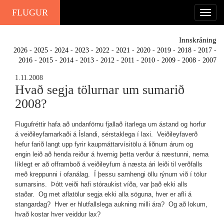
FLUGUR
Innskráning
2026
-
2025
-
2024
-
2023
-
2022
-
2021
-
2020
-
2019
-
2018
-
2017
-
2016
-
2015
-
2014
-
2013
-
2012
-
2011
-
2010
-
2009
-
2008
-
2007
1.11.2008
Hvað segja tölurnar um sumarið
2008?
Flugufréttir hafa að undanförnu fjallað ítarlega um ástand og horfur
á veiðileyfamarkaði á Íslandi, sérstaklega í laxi. Veiðileyfaverð
hefur farið langt upp fyrir kaupmáttarvísitölu á liðnum árum og
engin leið að henda reiður á hvernig þetta verður á næstunni, nema
líklegt er að offramboð á veiðileyfum á næsta ári leiði til verðfalls
með kreppunni í ofanálag. Í þessu samhengi öllu rýnum við í tölur
sumarsins. Þótt veiði hafi stóraukist víða, var það ekki alls
staðar. Og met aflatölur segja ekki alla söguna, hver er afli á
stangardag? Hver er hlutfallslega aukning milli ára? Og að lokum,
hvað kostar hver veiddur lax?