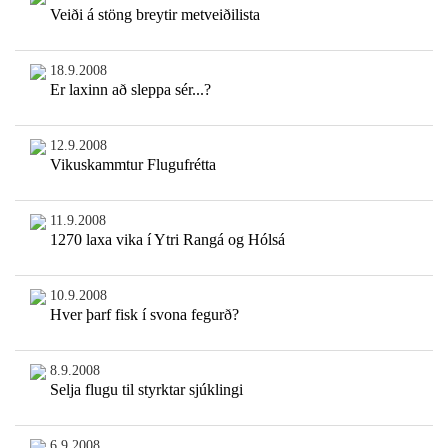
Veiði á stöng breytir metveiðilista
18.9.2008
Er laxinn að sleppa sér...?
12.9.2008
Vikuskammtur Flugufrétta
11.9.2008
1270 laxa vika í Ytri Rangá og Hólsá
10.9.2008
Hver þarf fisk í svona fegurð?
8.9.2008
Selja flugu til styrktar sjúklingi
6.9.2008