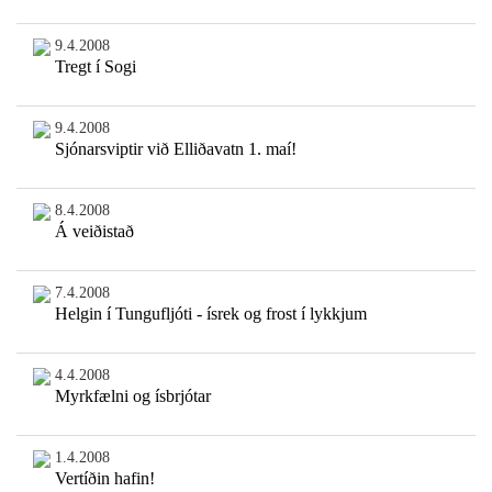
9.4.2008
Tregt í Sogi
9.4.2008
Sjónarsviptir við Elliðavatn 1. maí!
8.4.2008
Á veiðistað
7.4.2008
Helgin í Tungufljóti - ísrek og frost í lykkjum
4.4.2008
Myrkfælni og ísbrjótar
1.4.2008
Vertíðin hafin!