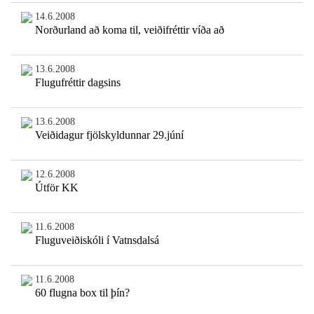
14.6.2008
Norðurland að koma til, veiðifréttir víða að
13.6.2008
Flugufréttir dagsins
13.6.2008
Veiðidagur fjölskyldunnar 29.júní
12.6.2008
Útför KK
11.6.2008
Fluguveiðiskóli í Vatnsdalsá
11.6.2008
60 flugna box til þín?