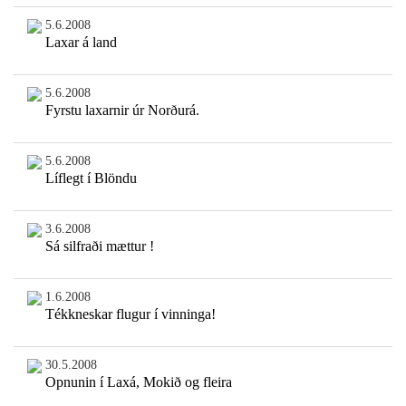
5.6.2008
Laxar á land
5.6.2008
Fyrstu laxarnir úr Norðurá.
5.6.2008
Líflegt í Blöndu
3.6.2008
Sá silfraði mættur !
1.6.2008
Tékkneskar flugur í vinninga!
30.5.2008
Opnunin í Laxá, Mokið og fleira