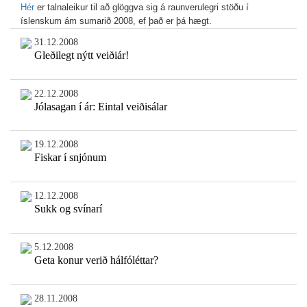
Hér
er talnaleikur til að glöggva sig á raunverulegri stöðu í
íslenskum ám sumarið 2008, ef það er þá hægt.
31.12.2008
Gleðilegt nýtt veiðiár!
22.12.2008
Jólasagan í ár: Eintal veiðisálar
19.12.2008
Fiskar í snjónum
12.12.2008
Sukk og svínarí
5.12.2008
Geta konur verið hálfóléttar?
28.11.2008