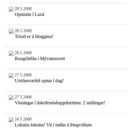
28.5.2008
Opnunin í Laxá
28.5.2008
Trixið er á blogginu!
28.5.2008
Bongóblíða í Mývatnssveit
27.5.2008
Urriðasvæðið opnar í dag!
27.5.2008
Vinningar í áskrifendahappdrættinu: 2 snillingar!
24.5.2008
Loksins loksins! Vit í málin á Þingvöllum