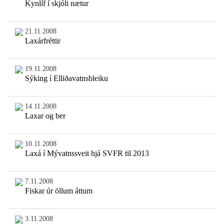
Kynlíf í skjóli nætur
21.11.2008
Laxárfréttir
19.11.2008
Sýking í Elliðavatnsbleiku
14.11.2008
Laxar og ber
10.11.2008
Laxá í Mývatnssveit hjá SVFR til 2013
7.11.2008
Fiskar úr öllum áttum
3.11.2008