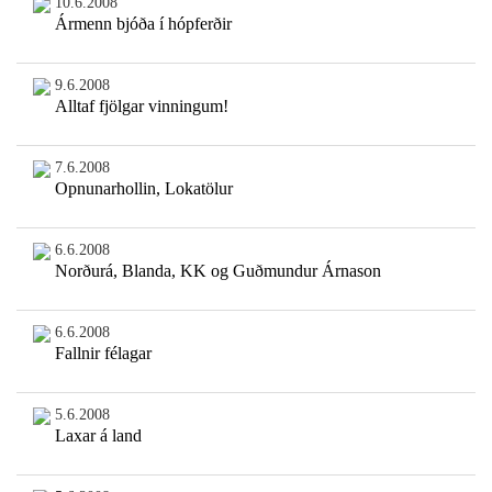
10.6.2008
Ármenn bjóða í hópferðir
9.6.2008
Alltaf fjölgar vinningum!
7.6.2008
Opnunarhollin, Lokatölur
6.6.2008
Norðurá, Blanda, KK og Guðmundur Árnason
6.6.2008
Fallnir félagar
5.6.2008
Laxar á land