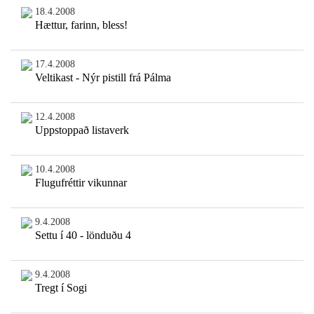
18.4.2008
Hættur, farinn, bless!
17.4.2008
Veltikast - Nýr pistill frá Pálma
12.4.2008
Uppstoppað listaverk
10.4.2008
Flugufréttir vikunnar
9.4.2008
Settu í 40 - lönduðu 4
9.4.2008
Tregt í Sogi