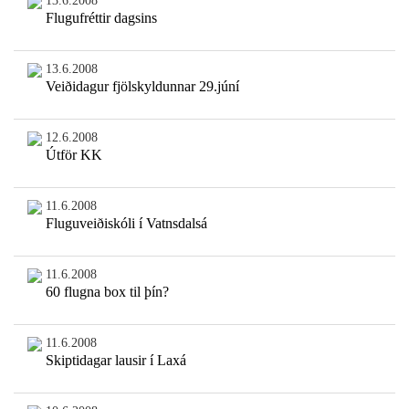
13.6.2008
Flugufréttir dagsins
13.6.2008
Veiðidagur fjölskyldunnar 29.júní
12.6.2008
Útför KK
11.6.2008
Fluguveiðiskóli í Vatnsdalsá
11.6.2008
60 flugna box til þín?
11.6.2008
Skiptidagar lausir í Laxá