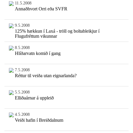
11.5.2008
Annaðhvort Orri eða SVFR
9.5.2008
125% hækkun í Laxá - tröll og boltableikjur í
Flugufréttum vikunnar
8.5.2008
Hlíðarvatn komið í gang
7.5.2008
Réttur til veiða utan eignarlanda?
5.5.2008
Elliðaárnar á uppleið
4.5.2008
Veiði hafin í Breiðdalnum