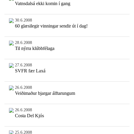
Vatnsdalsá ekki komin í gang
30.6.2008
60 glæsilegir vinningar sendir út í dag!
28.6.2008
Til nýrra klúbbfélaga
27.6.2008
SVFR fær Laxá
26.6.2008
Veiðimaður bjargar álftarungum
26.6.2008
Costa Del Kjós
25.6.2008