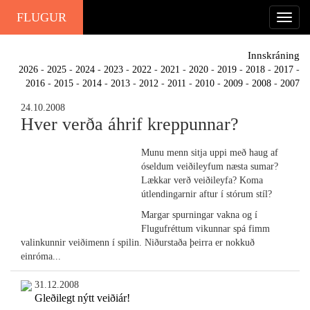
FLUGUR
Innskráning
2026
-
2025
-
2024
-
2023
-
2022
-
2021
-
2020
-
2019
-
2018
-
2017
-
2016
-
2015
-
2014
-
2013
-
2012
-
2011
-
2010
-
2009
-
2008
-
2007
24.10.2008
Hver verða áhrif kreppunnar?
Munu menn sitja uppi með haug af
óseldum veiðileyfum næsta sumar?
Lækkar verð veiðileyfa? Koma
útlendingarnir aftur í stórum stíl?
Margar spurningar vakna og í
Flugufréttum vikunnar spá fimm
valinkunnir veiðimenn í spilin. Niðurstaða þeirra er nokkuð
einróma...
31.12.2008
Gleðilegt nýtt veiðiár!