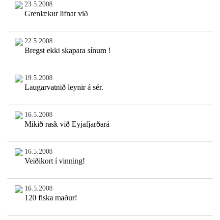
23.5.2008
Grenlækur lifnar við
22.5.2008
Bregst ekki skapara sínum !
19.5.2008
Laugarvatnið leynir á sér.
16.5.2008
Mikið rask við Eyjafjarðará
16.5.2008
Veiðikort í vinning!
16.5.2008
120 fiska maður!