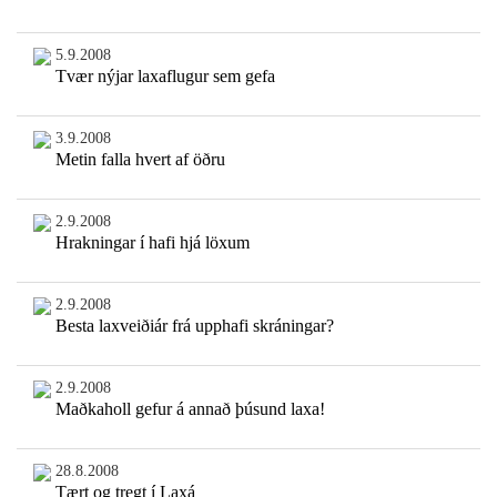
5.9.2008
Tvær nýjar laxaflugur sem gefa
3.9.2008
Metin falla hvert af öðru
2.9.2008
Hrakningar í hafi hjá löxum
2.9.2008
Besta laxveiðiár frá upphafi skráningar?
2.9.2008
Maðkaholl gefur á annað þúsund laxa!
28.8.2008
Tært og tregt í Laxá