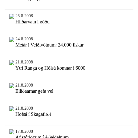
26.8.2008
Hlíðarvatn í góðu
24.8.2008
Metár í Veiðivötnum: 24.000 fiskar
21.8.2008
Ytri Rangá og Hólsá komnar í 6000
21.8.2008
Elliðaárnar gefa vel
21.8.2008
Hofsá í Skagafirði
17.8.2008
Af stórlöxum í Aðaldalnum