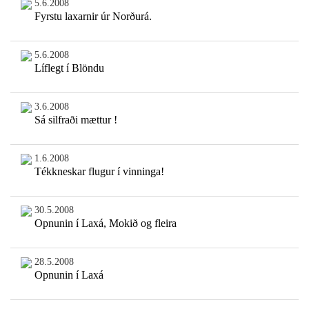
5.6.2008
Fyrstu laxarnir úr Norðurá.
5.6.2008
Líflegt í Blöndu
3.6.2008
Sá silfraði mættur !
1.6.2008
Tékkneskar flugur í vinninga!
30.5.2008
Opnunin í Laxá, Mokið og fleira
28.5.2008
Opnunin í Laxá