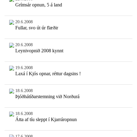
Grímsár opnun, 5 á land
20.6.2008
Fullar, svo út úr flæðir
20.6.2008
Leynivopnið 2008 kynnt
19.6.2008
Laxá í Kjós opnar, réttur dagsins !
18.6.2008
Þjóðhátíðarstemning við Norðurá
18.6.2008
Átta af tíu sleppt í Kjarráropnun
17.6.2008