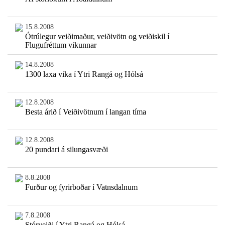
15.8.2008
Ótrúlegur veiðimaður, veiðivötn og veiðiskil í
Flugufréttum vikunnar
14.8.2008
1300 laxa vika í Ytri Rangá og Hólsá
12.8.2008
Besta árið í Veiðivötnum í langan tíma
12.8.2008
20 pundari á silungasvæði
8.8.2008
Furður og fyrirboðar í Vatnsdalnum
7.8.2008
Stórveiði í Ytri Rangá og Hólsá