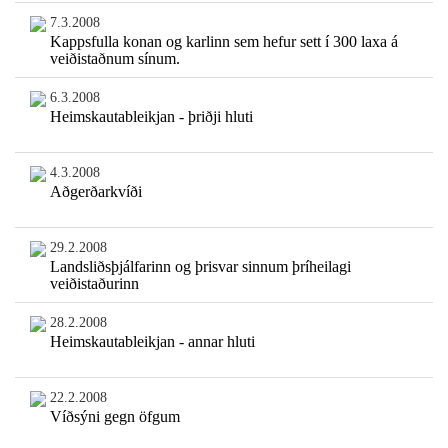
7.3.2008
Kappsfulla konan og karlinn sem hefur sett í 300 laxa á
veiðistaðnum sínum.
6.3.2008
Heimskautableikjan - þriðji hluti
4.3.2008
Aðgerðarkvíði
29.2.2008
Landsliðsþjálfarinn og þrisvar sinnum þríheilagi
veiðistaðurinn
28.2.2008
Heimskautableikjan - annar hluti
22.2.2008
Víðsýni gegn öfgum