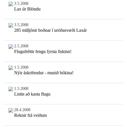
3.5.2008
Lax úr Blöndu
3.5.2008
285 milljónir boðnar í urriðasvæði Laxár
2.5.2008
Flugufréttir fengu fyrsta fiskinn!
1.5.2008
Nýir áskrifendur - munið bókina!
1.5.2008
Listin að kasta flugu
28.4.2008
Reknir frá veiðum