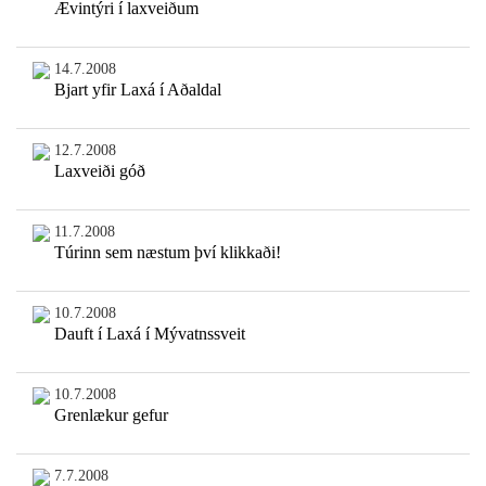
Ævintýri í laxveiðum
14.7.2008
Bjart yfir Laxá í Aðaldal
12.7.2008
Laxveiði góð
11.7.2008
Túrinn sem næstum því klikkaði!
10.7.2008
Dauft í Laxá í Mývatnssveit
10.7.2008
Grenlækur gefur
7.7.2008