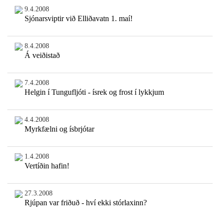
9.4.2008
Sjónarsviptir við Elliðavatn 1. maí!
8.4.2008
Á veiðistað
7.4.2008
Helgin í Tungufljóti - ísrek og frost í lykkjum
4.4.2008
Myrkfælni og ísbrjótar
1.4.2008
Vertíðin hafin!
27.3.2008
Rjúpan var friðuð - hví ekki stórlaxinn?