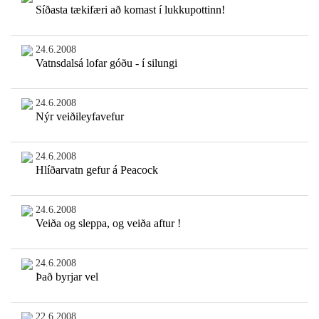
Síðasta tækifæri að komast í lukkupottinn!
24.6.2008
Vatnsdalsá lofar góðu - í silungi
24.6.2008
Nýr veiðileyfavefur
24.6.2008
Hlíðarvatn gefur á Peacock
24.6.2008
Veiða og sleppa, og veiða aftur !
24.6.2008
Það byrjar vel
22.6.2008