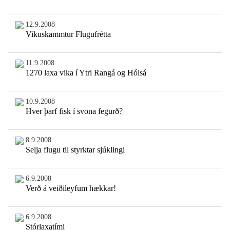
12.9.2008
Vikuskammtur Flugufrétta
11.9.2008
1270 laxa vika í Ytri Rangá og Hólsá
10.9.2008
Hver þarf fisk í svona fegurð?
8.9.2008
Selja flugu til styrktar sjúklingi
6.9.2008
Verð á veiðileyfum hækkar!
6.9.2008
Stórlaxatími