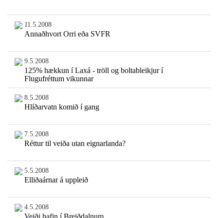
11.5.2008
Annaðhvort Orri eða SVFR
9.5.2008
125% hækkun í Laxá - tröll og boltableikjur í
Flugufréttum vikunnar
8.5.2008
Hlíðarvatn komið í gang
7.5.2008
Réttur til veiða utan eignarlanda?
5.5.2008
Elliðaárnar á uppleið
4.5.2008
Veiði hafin í Breiðdalnum