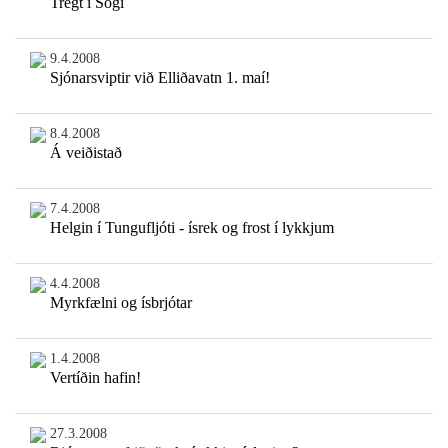
Tregt í Sogi
9.4.2008
Sjónarsviptir við Elliðavatn 1. maí!
8.4.2008
Á veiðistað
7.4.2008
Helgin í Tungufljóti - ísrek og frost í lykkjum
4.4.2008
Myrkfælni og ísbrjótar
1.4.2008
Vertíðin hafin!
27.3.2008