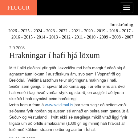
FLUGUR
Innskráning
2026
-
2025
-
2024
-
2023
-
2022
-
2021
-
2020
-
2019
-
2018
-
2017
-
2016
-
2015
-
2014
-
2013
-
2012
-
2011
-
2010
-
2009
-
2008
-
2007
2.9.2008
Hrakningar í hafi hjá löxum
Mitt í allri gleðinni yfir góðu laxveiðisumri hafa margir furðað sig á
agnarsmáum löxum í austfirskum ám, svo sem í Vopnafirði og
Breiðdal. Veiðimálastofnun telur skýringuna hrakninga í hafi.
Seiðin sem gengu til sjávar til að koma upp í ár eftir eins árs dvöl
hafi verið í lagi hvað varðar styrk og stærð, en augljóst að fyrsta
skeiðið í hafi reyndist þeim harðdrægt.
Þetta kemur fram á
www.veidimal.is
þar sem segir að beitarsvæði
seiðanna fyrir norðan og austan sé annað en þeirra sem ganga út á
Suður- og Vesturlandi. Þótt ekki sé nægilega mikið vitað liggi fyrir
tilgáta um að örlitlu smálaxarnir (1000 gr. og minni) hafi hrakist af
leið með köldum straum norður og austur í Íshaf.