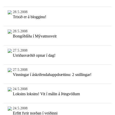
28.5.2008
Trixið er á blogginu!
28.5.2008
Bongóblíða í Mývatnssveit
27.5.2008
Urriðasvæðið opnar í dag!
27.5.2008
Vinningar í áskrifendahappdrættinu: 2 snillingar!
24.5.2008
Loksins loksins! Vit í málin á Þingvöllum
24.5.2008
Erfitt fyrir norðan í veiðinni