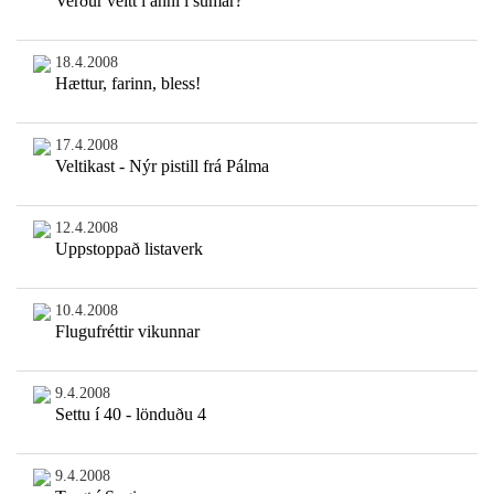
Verður veitt í ánni í sumar?
18.4.2008
Hættur, farinn, bless!
17.4.2008
Veltikast - Nýr pistill frá Pálma
12.4.2008
Uppstoppað listaverk
10.4.2008
Flugufréttir vikunnar
9.4.2008
Settu í 40 - lönduðu 4
9.4.2008