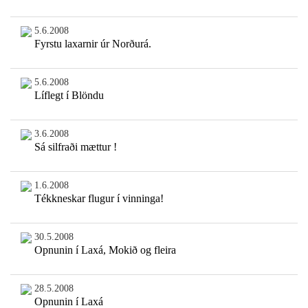
5.6.2008
Fyrstu laxarnir úr Norðurá.
5.6.2008
Líflegt í Blöndu
3.6.2008
Sá silfraði mættur !
1.6.2008
Tékkneskar flugur í vinninga!
30.5.2008
Opnunin í Laxá, Mokið og fleira
28.5.2008
Opnunin í Laxá