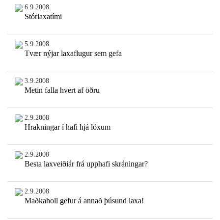
6.9.2008
Stórlaxatími
5.9.2008
Tvær nýjar laxaflugur sem gefa
3.9.2008
Metin falla hvert af öðru
2.9.2008
Hrakningar í hafi hjá löxum
2.9.2008
Besta laxveiðiár frá upphafi skráningar?
2.9.2008
Maðkaholl gefur á annað þúsund laxa!