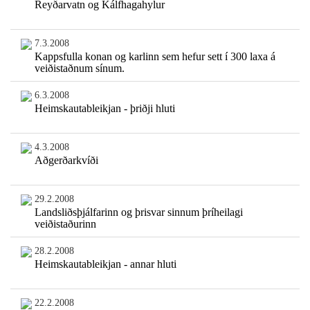
Reyðarvatn og Kálfhagahylur
7.3.2008
Kappsfulla konan og karlinn sem hefur sett í 300 laxa á
veiðistaðnum sínum.
6.3.2008
Heimskautableikjan - þriðji hluti
4.3.2008
Aðgerðarkvíði
29.2.2008
Landsliðsþjálfarinn og þrisvar sinnum þríheilagi
veiðistaðurinn
28.2.2008
Heimskautableikjan - annar hluti
22.2.2008