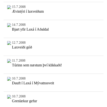
15.7.2008
Ævintýri í laxveiðum
14.7.2008
Bjart yfir Laxá í Aðaldal
12.7.2008
Laxveiði góð
11.7.2008
Túrinn sem næstum því klikkaði!
10.7.2008
Dauft í Laxá í Mývatnssveit
10.7.2008
Grenlækur gefur