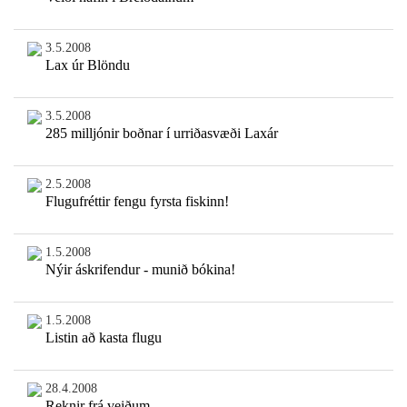
3.5.2008
Lax úr Blöndu
3.5.2008
285 milljónir boðnar í urriðasvæði Laxár
2.5.2008
Flugufréttir fengu fyrsta fiskinn!
1.5.2008
Nýir áskrifendur - munið bókina!
1.5.2008
Listin að kasta flugu
28.4.2008
Reknir frá veiðum