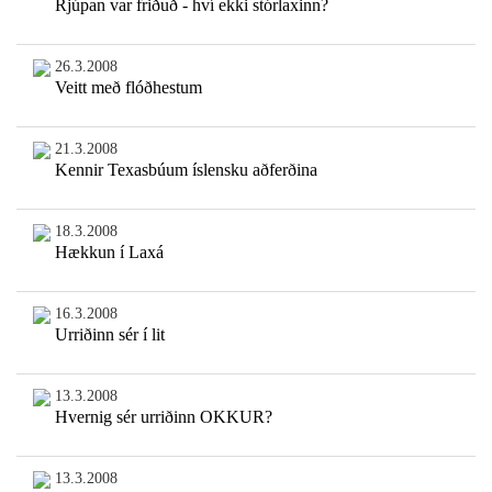
Rjúpan var friðuð - hví ekki stórlaxinn?
26.3.2008
Veitt með flóðhestum
21.3.2008
Kennir Texasbúum íslensku aðferðina
18.3.2008
Hækkun í Laxá
16.3.2008
Urriðinn sér í lit
13.3.2008
Hvernig sér urriðinn OKKUR?
13.3.2008