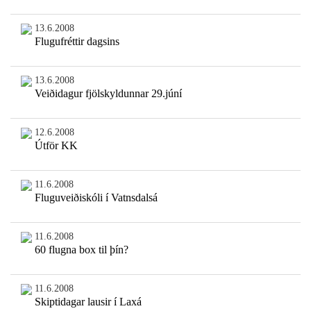
13.6.2008
Flugufréttir dagsins
13.6.2008
Veiðidagur fjölskyldunnar 29.júní
12.6.2008
Útför KK
11.6.2008
Fluguveiðiskóli í Vatnsdalsá
11.6.2008
60 flugna box til þín?
11.6.2008
Skiptidagar lausir í Laxá