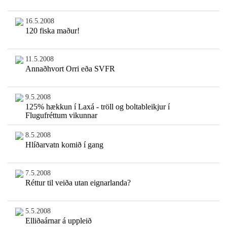
16.5.2008
120 fiska maður!
11.5.2008
Annaðhvort Orri eða SVFR
9.5.2008
125% hækkun í Laxá - tröll og boltableikjur í
Flugufréttum vikunnar
8.5.2008
Hlíðarvatn komið í gang
7.5.2008
Réttur til veiða utan eignarlanda?
5.5.2008
Elliðaárnar á uppleið