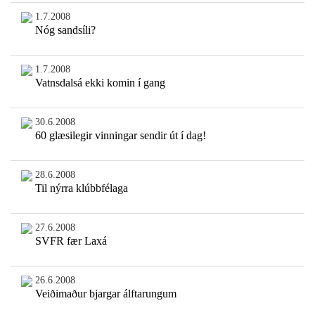
1.7.2008
Nóg sandsíli?
1.7.2008
Vatnsdalsá ekki komin í gang
30.6.2008
60 glæsilegir vinningar sendir út í dag!
28.6.2008
Til nýrra klúbbfélaga
27.6.2008
SVFR fær Laxá
26.6.2008
Veiðimaður bjargar álftarungum