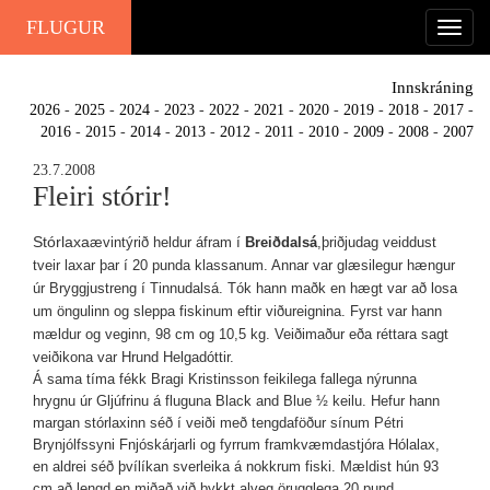
FLUGUR
Innskráning
2026
-
2025
-
2024
-
2023
-
2022
-
2021
-
2020
-
2019
-
2018
-
2017
-
2016
-
2015
-
2014
-
2013
-
2012
-
2011
-
2010
-
2009
-
2008
-
2007
23.7.2008
Fleiri stórir!
Stórlaxa
ævintýrið heldur áfram í
Breiðdalsá
,þriðjudag veiddust
tveir laxar þar í 20 punda klassanum. Annar var glæsilegur hængur
úr Bryggjustreng í Tinnudalsá. Tók hann maðk en hægt var að losa
um öngulinn og sleppa fiskinum eftir viðureignina. Fyrst var hann
mældur og veginn, 98 cm og 10,5 kg. Veiðimaður eða réttara sagt
veiðikona var Hrund Helgadóttir.
Á sama tíma fékk Bragi Kristinsson feikilega fallega nýrunna
hrygnu úr Gljúfrinu á fluguna Black and Blue ½ keilu. Hefur hann
margan stórlaxinn séð í veiði með tengdaföður sínum Pétri
Brynjólfssyni Fnjóskárjarli og fyrrum framkvæmdastjóra Hólalax,
en aldrei séð þvílíkan sverleika á nokkrum fiski. Mældist hún 93
cm að lengd en miðað við þykkt alveg örugglega 20 pund