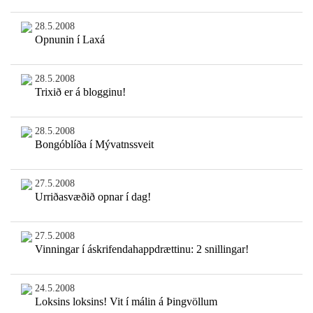
28.5.2008
Opnunin í Laxá
28.5.2008
Trixið er á blogginu!
28.5.2008
Bongóblíða í Mývatnssveit
27.5.2008
Urriðasvæðið opnar í dag!
27.5.2008
Vinningar í áskrifendahappdrættinu: 2 snillingar!
24.5.2008
Loksins loksins! Vit í málin á Þingvöllum