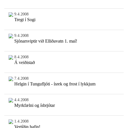
9.4.2008
Tregt í Sogi
9.4.2008
Sjónarsviptir við Elliðavatn 1. maí!
8.4.2008
Á veiðistað
7.4.2008
Helgin í Tungufljóti - ísrek og frost í lykkjum
4.4.2008
Myrkfælni og ísbrjótar
1.4.2008
Vertíðin hafin!