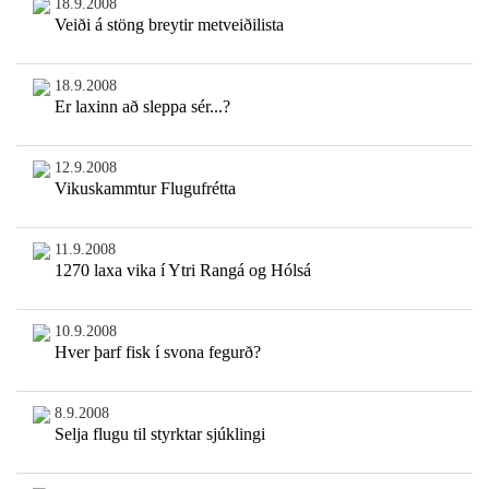
18.9.2008
Veiði á stöng breytir metveiðilista
18.9.2008
Er laxinn að sleppa sér...?
12.9.2008
Vikuskammtur Flugufrétta
11.9.2008
1270 laxa vika í Ytri Rangá og Hólsá
10.9.2008
Hver þarf fisk í svona fegurð?
8.9.2008
Selja flugu til styrktar sjúklingi