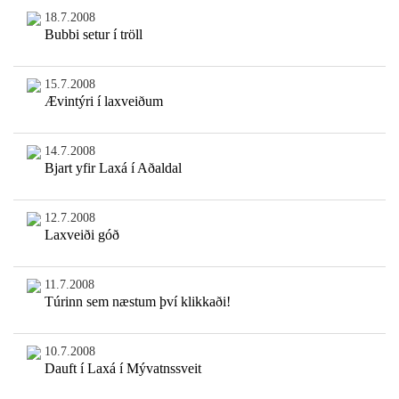
18.7.2008
Bubbi setur í tröll
15.7.2008
Ævintýri í laxveiðum
14.7.2008
Bjart yfir Laxá í Aðaldal
12.7.2008
Laxveiði góð
11.7.2008
Túrinn sem næstum því klikkaði!
10.7.2008
Dauft í Laxá í Mývatnssveit