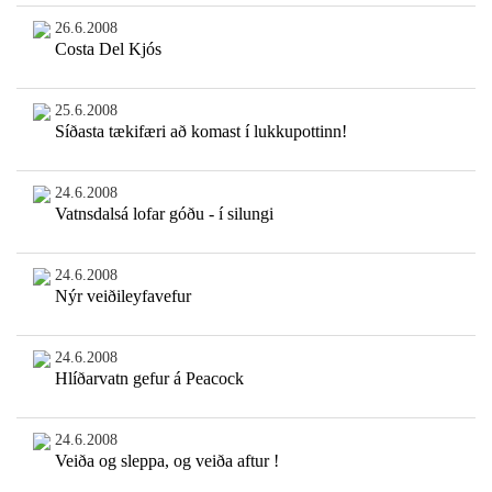
26.6.2008
Costa Del Kjós
25.6.2008
Síðasta tækifæri að komast í lukkupottinn!
24.6.2008
Vatnsdalsá lofar góðu - í silungi
24.6.2008
Nýr veiðileyfavefur
24.6.2008
Hlíðarvatn gefur á Peacock
24.6.2008
Veiða og sleppa, og veiða aftur !