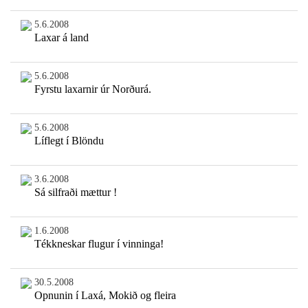
5.6.2008
Laxar á land
5.6.2008
Fyrstu laxarnir úr Norðurá.
5.6.2008
Líflegt í Blöndu
3.6.2008
Sá silfraði mættur !
1.6.2008
Tékkneskar flugur í vinninga!
30.5.2008
Opnunin í Laxá, Mokið og fleira