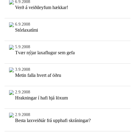
6.9.2008
Verð á veiðileyfum hækkar!
6.9.2008
Stórlaxatími
5.9.2008
Tvær nýjar laxaflugur sem gefa
3.9.2008
Metin falla hvert af öðru
2.9.2008
Hrakningar í hafi hjá löxum
2.9.2008
Besta laxveiðiár frá upphafi skráningar?