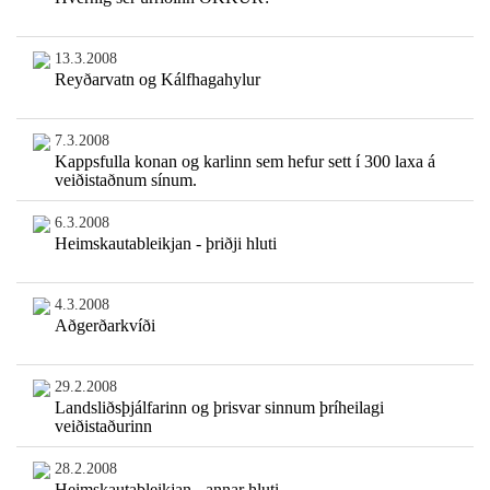
13.3.2008
Reyðarvatn og Kálfhagahylur
7.3.2008
Kappsfulla konan og karlinn sem hefur sett í 300 laxa á
veiðistaðnum sínum.
6.3.2008
Heimskautableikjan - þriðji hluti
4.3.2008
Aðgerðarkvíði
29.2.2008
Landsliðsþjálfarinn og þrisvar sinnum þríheilagi
veiðistaðurinn
28.2.2008
Heimskautableikjan - annar hluti