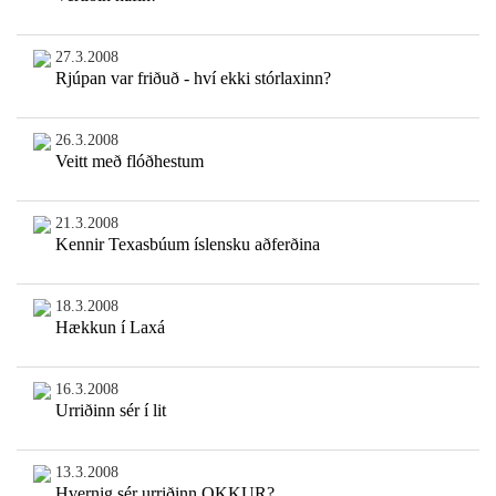
27.3.2008
Rjúpan var friðuð - hví ekki stórlaxinn?
26.3.2008
Veitt með flóðhestum
21.3.2008
Kennir Texasbúum íslensku aðferðina
18.3.2008
Hækkun í Laxá
16.3.2008
Urriðinn sér í lit
13.3.2008
Hvernig sér urriðinn OKKUR?