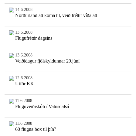
14.6.2008
Norðurland að koma til, veiðifréttir víða að
13.6.2008
Flugufréttir dagsins
13.6.2008
Veiðidagur fjölskyldunnar 29.júní
12.6.2008
Útför KK
11.6.2008
Fluguveiðiskóli í Vatnsdalsá
11.6.2008
60 flugna box til þín?