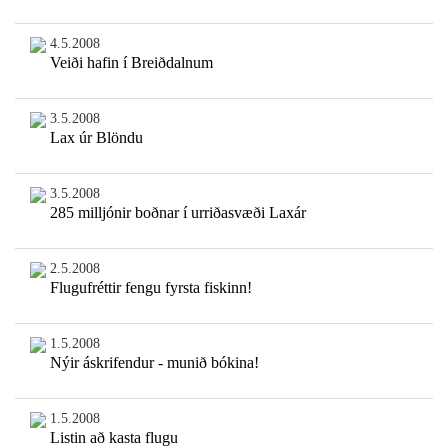
4.5.2008
Veiði hafin í Breiðdalnum
3.5.2008
Lax úr Blöndu
3.5.2008
285 milljónir boðnar í urriðasvæði Laxár
2.5.2008
Flugufréttir fengu fyrsta fiskinn!
1.5.2008
Nýir áskrifendur - munið bókina!
1.5.2008
Listin að kasta flugu