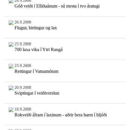
28.9.2008
Góð veiði í Elliðaánum - sú mesta í tvo áratugi
26.9.2008
Flugur, birtingur og lax
25.9.2008
700 laxa vika í Ytri Rangá
23.9.2008
Reitingur í Vatnamótum
20.9.2008
Sviptingar í veiðiverslun
18.9.2008
Rokveiði áfram í laxinum - aðrir bera harm í hljóði