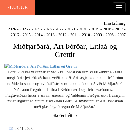
FLUGUR
Innskráning
2026
-
2025
-
2024
-
2023
-
2022
-
2021
-
2020
-
2019
-
2018
-
2017
-
2016
-
2015
-
2014
-
2013
-
2012
-
2011
-
2010
-
2009
-
2008
-
2007
Miðfjarðará, Ari Þórðar, Litlaá og
Grettir
Forsíðuviðtal vikunnar er við Ara Þórðarson sem viðurkennir að færa
megi fyrir því rök að hann veiði mikið. Ari segir okkur m.a. frá þróun
veiðidellu sinnar og því ástfóstri sem hann hefur tekið við Miðfjarðará.
Við fáum fregnir af Litluá í Kelduhverfi og fleiri svæðum sem
Fluguveiði.is hefur á sínum snærum og Valdemar Friðgeirsson frumsýnir
nýjar útgáfur af hinum fiskskæða Gretti. Á myndinni er Ari Þórðarson
með glæsilega hrygnu úr Miðfjarðará.
Skoða fréttina
28.11.2025