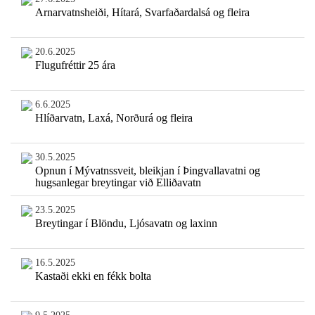
Arnarvatnsheiði, Hítará, Svarfaðardalsá og fleira
20.6.2025
Flugufréttir 25 ára
6.6.2025
Hlíðarvatn, Laxá, Norðurá og fleira
30.5.2025
Opnun í Mývatnssveit, bleikjan í Þingvallavatni og
hugsanlegar breytingar við Elliðavatn
23.5.2025
Breytingar í Blöndu, Ljósavatn og laxinn
16.5.2025
Kastaði ekki en fékk bolta