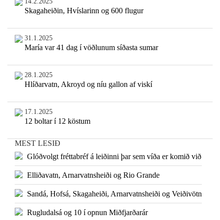
14.2.2025
Skagaheiðin, Hvíslarinn og 600 flugur
31.1.2025
María var 41 dag í vöðlunum síðasta sumar
28.1.2025
Hlíðarvatn, Akroyd og níu gallon af viskí
17.1.2025
12 boltar í 12 köstum
MEST LESIÐ
Glóðvolgt fréttabréf á leiðinni þar sem víða er komið við
Elliðavatn, Arnarvatnsheiði og Rio Grande
Sandá, Hofsá, Skagaheiði, Arnarvatnsheiði og Veiðivötn
Rugludalsá og 10 í opnun Miðfjarðarár