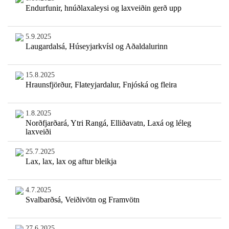
Endurfunir, hnúðlaxaleysi og laxveiðin gerð upp
5.9.2025
Laugardalsá, Húseyjarkvísl og Aðaldalurinn
15.8.2025
Hraunsfjörður, Flateyjardalur, Fnjóská og fleira
1.8.2025
Norðfjarðará, Ytri Rangá, Elliðavatn, Laxá og léleg
laxveiði
25.7.2025
Lax, lax, lax og aftur bleikja
4.7.2025
Svalbarðsá, Veiðivötn og Framvötn
27.6.2025