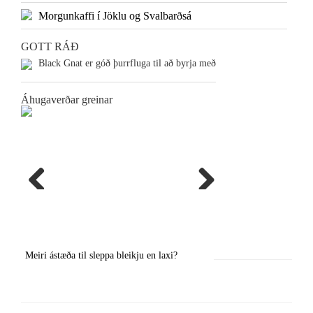
Morgunkaffi í Jöklu og Svalbarðsá
GOTT RÁÐ
Black Gnat er góð þurrfluga til að byrja með
Áhugaverðar greinar
Previous
Next
Meiri ástæða til sleppa bleikju en laxi?
Örstutt vorveiðiráð