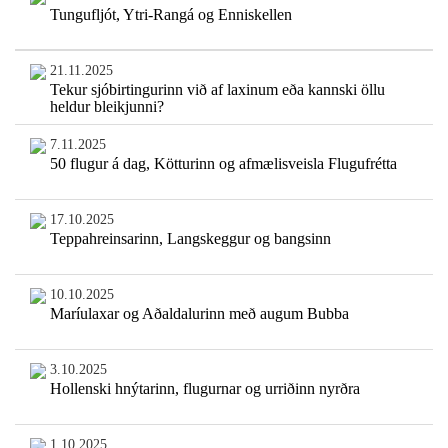
Tungufljót, Ytri-Rangá og Enniskellen
21.11.2025
Tekur sjóbirtingurinn við af laxinum eða kannski öllu
heldur bleikjunni?
7.11.2025
50 flugur á dag, Kötturinn og afmælisveisla Flugufrétta
17.10.2025
Teppahreinsarinn, Langskeggur og bangsinn
10.10.2025
Maríulaxar og Aðaldalurinn með augum Bubba
3.10.2025
Hollenski hnýtarinn, flugurnar og urriðinn nyrðra
1.10.2025