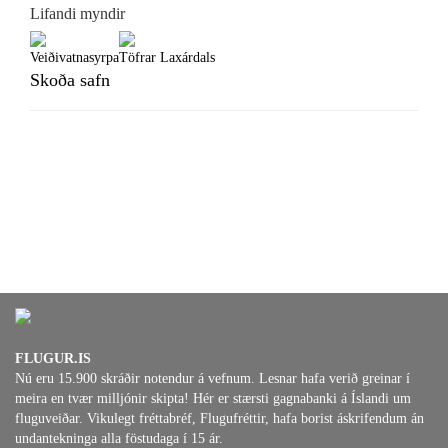
Lifandi myndir
Veiðivatnasyrpa
Töfrar Laxárdals
Skoða safn
FLUGUR.IS
Nú eru 15.900 skráðir notendur á vefnum. Lesnar hafa verið greinar í
meira en tvær milljónir skipta! Hér er stærsti gagnabanki á Íslandi um
fluguveiðar. Vikulegt fréttabréf, Flugufréttir, hafa borist áskrifendum án
undantekninga alla föstudaga í 15 ár.