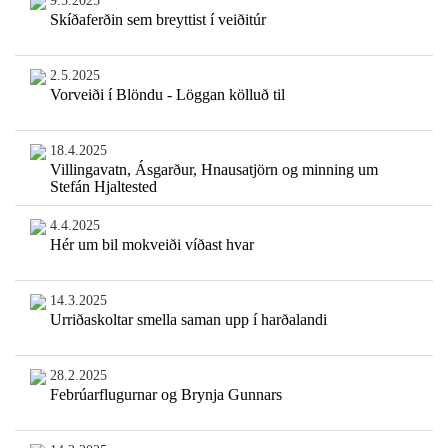
9.5.2025
Skíðaferðin sem breyttist í veiðitúr
2.5.2025
Vorveiði í Blöndu - Löggan kölluð til
18.4.2025
Villingavatn, Ásgarður, Hnausatjörn og minning um
Stefán Hjaltested
4.4.2025
Hér um bil mokveiði víðast hvar
14.3.2025
Urriðaskoltar smella saman upp í harðalandi
28.2.2025
Febrúarflugurnar og Brynja Gunnars